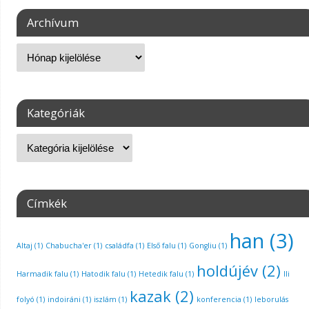
Archívum
Kategóriák
Címkék
han
(3)
Altaj
(1)
Chabucha'er
(1)
családfa
(1)
Első falu
(1)
Gongliu
(1)
holdújév
(2)
Harmadik falu
(1)
Hatodik falu
(1)
Hetedik falu
(1)
Ili
kazak
(2)
folyó
(1)
indoiráni
(1)
iszlám
(1)
konferencia
(1)
leborulás