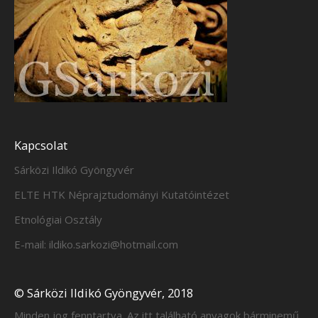
Kapcsolat
Sárközi Ildikó Gyöngyvér
ELTE HTK Néprajztudományi Kutatóintézet
Etnológiai Osztály
E-mail: ildiko.sarkozi@hotmail.com
© Sárközi Ildikó Gyöngyvér, 2018
Minden jog fenntartva. Az itt található anyagok bárminemű