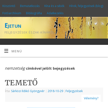
Köszöntő
Bemutatkozás
Kína és a sibék
Hírek, feljegyzések (blog)
Fotóarchívum
Bibliográfia
Adatkezelés
Ejetun
FELJEGYZÉSEK ÉSZAK-KÍNÁRÓL
MENÜ
nemzetség
címkével jelölt bejegyzések
TEMETŐ
Írta:
Sárközi Ildikó Gyöngyvér
|
2018-10-29
|
Feljegyzések
Vélemény?