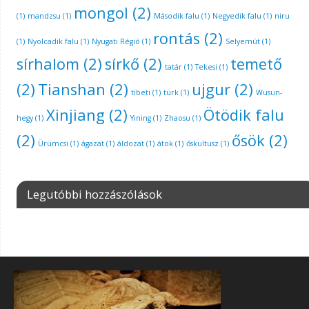
mongol
(2)
(1)
mandzsu
(1)
Második falu
(1)
Negyedik falu
(1)
niru
rontás
(2)
(1)
Nyolcadik falu
(1)
Nyugati Régió
(1)
Selyemút
(1)
sírhalom
(2)
sírkő
(2)
temető
tatár
(1)
Tekesi
(1)
(2)
Tianshan
(2)
ujgur
(2)
tibeti
(1)
türk
(1)
Wusun-
Xinjiang
(2)
Ötödik falu
hegy
(1)
Yining
(1)
Zhaosu
(1)
(2)
ősök
(2)
Ürümcsi
(1)
ágazat
(1)
áldozat
(1)
átok
(1)
őskultusz
(1)
Legutóbbi hozzászólások