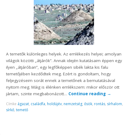
A temetők különleges helyek. Az emlékezés helyei; amolyan
világok közötti „átjárók”. Annak idején kutatásaim éppen egy
ilyen „átjáróban”, egy legfőképpen sibék lakta kis falu
temetőjében kezdődtek meg. Ezért is gondoltam, hogy
feljegyzéseim sorát ennek a temetőnek a bemutatásával
nyitom meg. Máig is élénken emlékszem: mikor először ott
jártam, szinte megbabonázott…
Continue reading
→
Címke
ágazat
,
családfa
,
holdújév
,
nemzetség
,
ősök
,
rontás
,
sírhalom
,
sírkő
,
temető