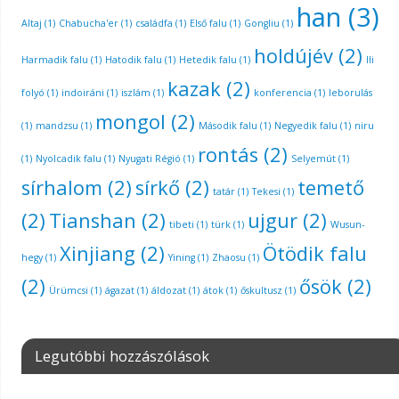
han
(3)
Altaj
(1)
Chabucha'er
(1)
családfa
(1)
Első falu
(1)
Gongliu
(1)
holdújév
(2)
Harmadik falu
(1)
Hatodik falu
(1)
Hetedik falu
(1)
Ili
kazak
(2)
folyó
(1)
indoiráni
(1)
iszlám
(1)
konferencia
(1)
leborulás
mongol
(2)
(1)
mandzsu
(1)
Második falu
(1)
Negyedik falu
(1)
niru
rontás
(2)
(1)
Nyolcadik falu
(1)
Nyugati Régió
(1)
Selyemút
(1)
sírhalom
(2)
sírkő
(2)
temető
tatár
(1)
Tekesi
(1)
(2)
Tianshan
(2)
ujgur
(2)
tibeti
(1)
türk
(1)
Wusun-
Xinjiang
(2)
Ötödik falu
hegy
(1)
Yining
(1)
Zhaosu
(1)
(2)
ősök
(2)
Ürümcsi
(1)
ágazat
(1)
áldozat
(1)
átok
(1)
őskultusz
(1)
Legutóbbi hozzászólások