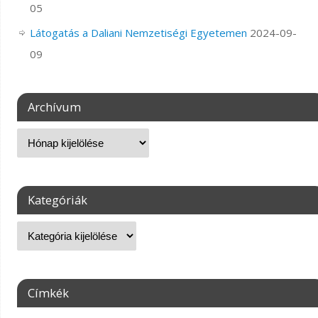
05
Látogatás a Daliani Nemzetiségi Egyetemen
2024-09-
09
Archívum
Kategóriák
Címkék