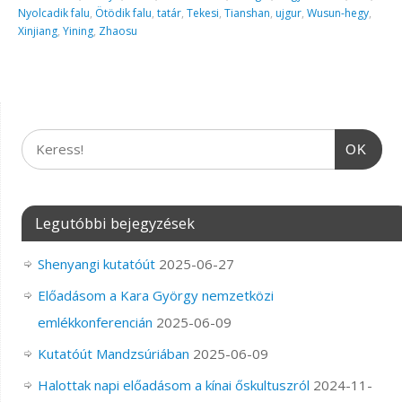
Nyolcadik falu
,
Ötödik falu
,
tatár
,
Tekesi
,
Tianshan
,
ujgur
,
Wusun-hegy
,
Xinjiang
,
Yining
,
Zhaosu
OK
Legutóbbi bejegyzések
Shenyangi kutatóút
2025-06-27
Előadásom a Kara György nemzetközi
emlékkonferencián
2025-06-09
Kutatóút Mandzsúriában
2025-06-09
Halottak napi előadásom a kínai őskultuszról
2024-11-