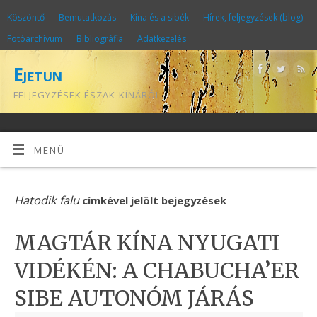
Köszöntő
Bemutatkozás
Kína és a sibék
Hírek, feljegyzések (blog)
Fotóarchívum
Bibliográfia
Adatkezelés
Ejetun
FELJEGYZÉSEK ÉSZAK-KÍNÁRÓL
MENÜ
Hatodik falu
címkével jelölt bejegyzések
MAGTÁR KÍNA NYUGATI
VIDÉKÉN: A CHABUCHA’ER
SIBE AUTONÓM JÁRÁS