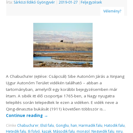
Írta:
Sárközi Ildikó Gyöngyvér
|
2019-01-27
|
Feljegyzések
Vélemény?
A Chabucha’er (ejtése: Csápcsál) Sibe Autonóm Járás a Xinjiang
Ujgur Autonóm Terület vidékén található – abban a
tartományban, amelyről egy korábbi bejegyzésemben már
írtam. A sibék itt élő csoportjai 1765-ben, a Nagy nyugatra
telepítés során telepedtek le ezen a vidéken. E vidék neve a
Qing-dinasztia bukását (1911) követően többször is…
Continue reading
→
Címke
Chabucha'er
,
Első falu
,
Gongliu
,
han
,
Harmadik falu
,
Hatodik falu
,
Hetedik falu
,
Ili folyó
,
kazak
,
Második falu
,
mongol
,
Negyedik falu
,
niru
,