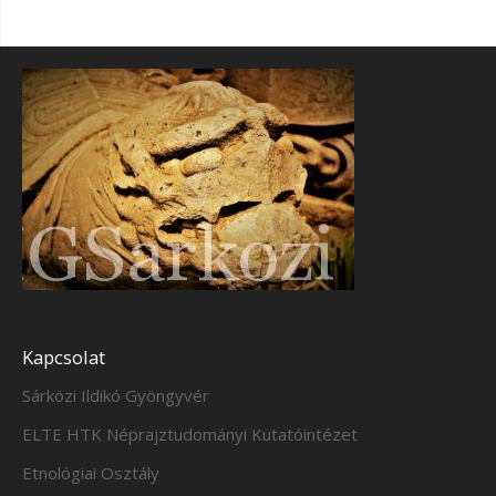
Kapcsolat
Sárközi Ildikó Gyöngyvér
ELTE HTK Néprajztudományi Kutatóintézet
Etnológiai Osztály