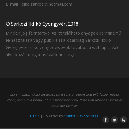
E-mail: ildiko.sarkozi@hotmail.com
© Sárközi Ildikó Gyöngyvér, 2018
Minden jog fenntartva. Az itt található anyagok bárminemű
felhasználása vagy publikálása kizárólag Sárközi Ildikó
Gyöngyvér írásos engedélyével, továbbá a weblapra való
hivatkozás megadásával lehetséges.
Lorem ipsum dolor sit amet, consectetur adipiscing elit. Nulla massa
diam, tempus a finibus et, euismod nec arcu. Praesent ultrices massa at
molestie facilisis.
Ejetun
| Powered by
Mantra
&
WordPress.