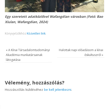
Egy szeretett adatközlővel Wafangdian városban (Fotó: Bao
Xiulan, Wafangdian, 2024)
Könyvjelzőkhöz
Közvetlen link
.
«
A Kínai Társadalomtudományi
Halottak napi előadásom a kínai
Akadémia munkatársainak
őskultuszról
»
látogatása
Vélemény, hozzászólás?
Hozzászólás küldéséhez
be kell jelentkezni
.