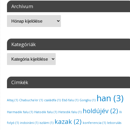
Archívum
Kategóriák
Címkék
han
(3)
Altaj
(1)
Chabucha'er
(1)
családfa
(1)
Első falu
(1)
Gongliu
(1)
holdújév
(2)
Harmadik falu
(1)
Hatodik falu
(1)
Hetedik falu
(1)
Ili
kazak
(2)
folyó
(1)
indoiráni
(1)
iszlám
(1)
konferencia
(1)
leborulás