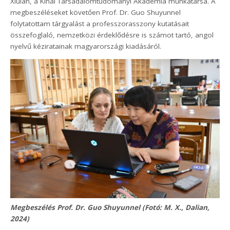
Xiulan, a Kínai Társadalomtudományi Akadémia munkatársa. A
megbeszéléseket követően Prof. Dr. Guo Shuyunnel
folytatottam tárgyalást a professzorasszony kutatásait
összefoglaló, nemzetközi érdeklődésre is számot tartó, angol
nyelvű kéziratainak magyarországi kiadásáról.
Megbeszélés Prof. Dr. Guo Shuyunnel (Fotó: M. X., Dalian,
2024)