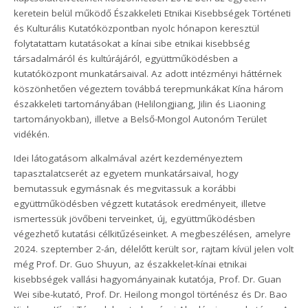
keretein belül működő Északkeleti Etnikai Kisebbségek Történeti
és Kulturális Kutatóközpontban nyolc hónapon keresztül
folytatattam kutatásokat a kínai sibe etnikai kisebbség
társadalmáról és kultúrájáról, együttműködésben a
kutatóközpont munkatársaival. Az adott intézményi háttérnek
köszönhetően végeztem továbbá terepmunkákat Kína három
északkeleti tartományában (Helilongjiang, Jilin és Liaoning
tartományokban), illetve a Belső-Mongol Autonóm Terület
vidékén.
Idei látogatásom alkalmával azért kezdeményeztem
tapasztalatcserét az egyetem munkatársaival, hogy
bemutassuk egymásnak és megvitassuk a korábbi
együttműködésben végzett kutatások eredményeit, illetve
ismertessük jövőbeni terveinket, új, együttműködésben
végezhető kutatási célkitűzéseinket. A megbeszélésen, amelyre
2024. szeptember 2-án, délelőtt került sor, rajtam kívül jelen volt
még Prof. Dr. Guo Shuyun, az északkelet-kínai etnikai
kisebbségek vallási hagyományainak kutatója, Prof. Dr. Guan
Wei sibe-kutató, Prof. Dr. Heilong mongol történész és Dr. Bao