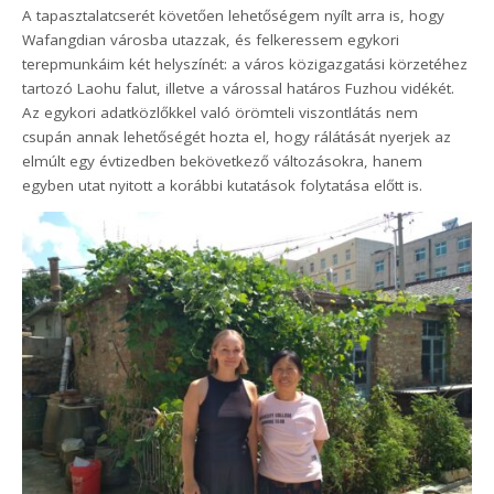
A tapasztalatcserét követően lehetőségem nyílt arra is, hogy
Wafangdian városba utazzak, és felkeressem egykori
terepmunkáim két helyszínét: a város közigazgatási körzetéhez
tartozó Laohu falut, illetve a várossal határos Fuzhou vidékét.
Az egykori adatközlőkkel való örömteli viszontlátás nem
csupán annak lehetőségét hozta el, hogy rálátását nyerjek az
elmúlt egy évtizedben bekövetkező változásokra, hanem
egyben utat nyitott a korábbi kutatások folytatása előtt is.