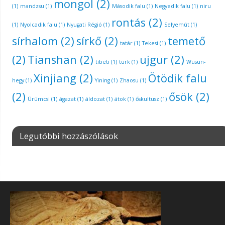
mongol
(2)
(1)
mandzsu
(1)
Második falu
(1)
Negyedik falu
(1)
niru
rontás
(2)
(1)
Nyolcadik falu
(1)
Nyugati Régió
(1)
Selyemút
(1)
sírhalom
(2)
sírkő
(2)
temető
tatár
(1)
Tekesi
(1)
(2)
Tianshan
(2)
ujgur
(2)
tibeti
(1)
türk
(1)
Wusun-
Xinjiang
(2)
Ötödik falu
hegy
(1)
Yining
(1)
Zhaosu
(1)
(2)
ősök
(2)
Ürümcsi
(1)
ágazat
(1)
áldozat
(1)
átok
(1)
őskultusz
(1)
Legutóbbi hozzászólások