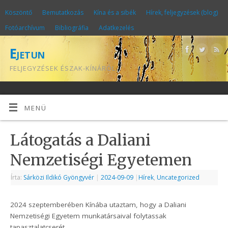
Köszöntő
Bemutatkozás
Kína és a sibék
Hírek, feljegyzések (blog)
Fotóarchívum
Bibliográfia
Adatkezelés
Ejetun
FELJEGYZÉSEK ÉSZAK-KÍNÁRÓL
MENÜ
Látogatás a Daliani
Nemzetiségi Egyetemen
Írta:
Sárközi Ildikó Gyöngyvér
|
2024-09-09
|
Hírek
,
Uncategorized
2024 szeptemberében Kínába utaztam, hogy a Daliani
Nemzetiségi Egyetem munkatársaival folytassak
tapasztalatcserét.