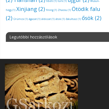
tibeti
(1)
türk
(1)
Wusun-
Xinjiang
(2)
Ötödik falu
hegy
(1)
Yining
(1)
Zhaosu
(1)
(2)
ősök
(2)
Ürümcsi
(1)
ágazat
(1)
áldozat
(1)
átok
(1)
őskultusz
(1)
Legutóbbi hozzászólások