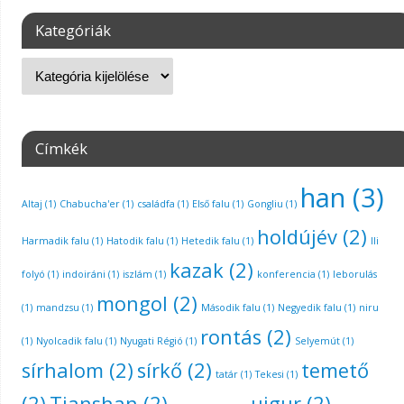
Kategóriák
Címkék
han
(3)
Altaj
(1)
Chabucha'er
(1)
családfa
(1)
Első falu
(1)
Gongliu
(1)
holdújév
(2)
Harmadik falu
(1)
Hatodik falu
(1)
Hetedik falu
(1)
Ili
kazak
(2)
folyó
(1)
indoiráni
(1)
iszlám
(1)
konferencia
(1)
leborulás
mongol
(2)
(1)
mandzsu
(1)
Második falu
(1)
Negyedik falu
(1)
niru
rontás
(2)
(1)
Nyolcadik falu
(1)
Nyugati Régió
(1)
Selyemút
(1)
sírhalom
(2)
sírkő
(2)
temető
tatár
(1)
Tekesi
(1)
(2)
Tianshan
(2)
ujgur
(2)