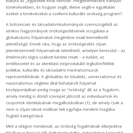
kultúra az „egyesített kínai nemzet” megteremtésére irányuló
törekvésekben, és hogyan segíti, illetve segíti-e egyáltalán
ezeket a törekvéseket a szellemi kulturális örökség program?
A bölcsészet- és társadalomtudományok szemszögéből az
etnikus hagyományok örökségesítésének vizsgálata a
glokalizációs folyamatok megértése miatt kiemelkedő
jelentőségű. Ennek oka, hogy az örökségesítés olyan
jelentéstermelő folyamatnak tekinthető, amelyen keresztül – az
értelmezés tágra szabott keretei miatt – a tudást, az
emlékezetet és az identitást (re)produkáló legkülönfélébb
politikai, kulturális és társadalmi mechanizmusok
reprezentálódnak. A globalitás és lokalitás, univerzalizmus és
nacionalizmus végletei által behatárolt folyamat
középpontjában pedig maga az “örökség” áll; az a fogalom,
amely mindig is döntő szerepet játszott az individuumok és
csoportok identitásának megalkotásában (1), de amely csak a
nem is olyan távoli múltban lett egyfajta mindent magába
foglaló kategóriává.
Mint a világon mindenütt, az örökség fogalmának elterjedése
Kínában is hosszú idő alatt ment végbe, évtizedeken keresztül