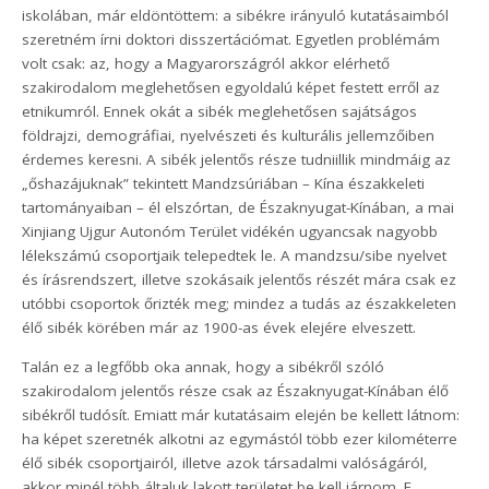
iskolában, már eldöntöttem: a sibékre irányuló kutatásaimból
szeretném írni doktori disszertációmat. Egyetlen problémám
volt csak: az, hogy a Magyarországról akkor elérhető
szakirodalom meglehetősen egyoldalú képet festett erről az
etnikumról. Ennek okát a sibék meglehetősen sajátságos
földrajzi, demográfiai, nyelvészeti és kulturális jellemzőiben
érdemes keresni. A sibék jelentős része tudniillik mindmáig az
„őshazájuknak” tekintett Mandzsúriában – Kína északkeleti
tartományaiban – él elszórtan, de Északnyugat-Kínában, a mai
Xinjiang Ujgur Autonóm Terület vidékén ugyancsak nagyobb
lélekszámú csoportjaik telepedtek le. A mandzsu/sibe nyelvet
és írásrendszert, illetve szokásaik jelentős részét mára csak ez
utóbbi csoportok őrizték meg; mindez a tudás az északkeleten
élő sibék körében már az 1900-as évek elejére elveszett.
Talán ez a legfőbb oka annak, hogy a sibékről szóló
szakirodalom jelentős része csak az Északnyugat-Kínában élő
sibékről tudósít. Emiatt már kutatásaim elején be kellett látnom:
ha képet szeretnék alkotni az egymástól több ezer kilométerre
élő sibék csoportjairól, illetve azok társadalmi valóságáról,
akkor minél több általuk lakott területet be kell járnom. E