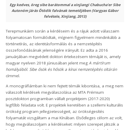
Egy kedves, öreg sibe barátommal a xinjiangi Chabucha’er Sibe
Autonóm Járás Ötödik falvának temetőjében (Vargyas Gábor
felvétele, Xinjiang, 2013)
Terepmunkáim során a kérdéseim és a rájuk adott válaszaim
folyamatosan formálódtak, mígnem figyelmem mindinkább a
történetírás, az identitásformálás és a nemzetépítés
összefonódásának jelenségére irányult. Ez adta a 2016
januárjában megvédett doktori értekezésem témáját is, amely
magyar nyelven 2018 júniusában jelent meg
A mártírum
homályából. Sibe ősök és hősök a kínai nemzetépítés oltárán
címmel.
A monográfiámban ki nem fejtett témák kibontása, a meg nem
válaszolt kérdések megválaszolása az MTA Prémium
posztdoktori programban vállalt projektjeim (2017-2020)
legfőbb feladata volt. E projektek keretében a szellemi kulturális
örökség program jellegzetességeit, az örökségesítés
folyamatát vizsgáltam a mai Kínában. Elsődleges célom az volt,
hogy megválaszoljam a kérdéseket: milyen szerepet játszik a