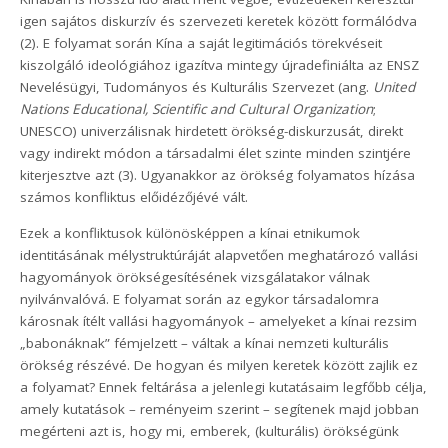
igen sajátos diskurzív és szervezeti keretek között formálódva
(2). E folyamat során Kína a saját legitimációs törekvéseit
kiszolgáló ideológiához igazítva mintegy újradefiniálta az ENSZ
Nevelésügyi, Tudományos és Kulturális Szervezet (ang.
United
Nations Educational, Scientific and Cultural Organization
;
UNESCO) univerzálisnak hirdetett örökség-diskurzusát, direkt
vagy indirekt módon a társadalmi élet szinte minden szintjére
kiterjesztve azt (3). Ugyanakkor az örökség folyamatos hízása
számos konfliktus előidézőjévé vált.
Ezek a konfliktusok különösképpen a kínai etnikumok
identitásának mélystruktúráját alapvetően meghatározó vallási
hagyományok örökségesítésének vizsgálatakor válnak
nyilvánvalóvá. E folyamat során az egykor társadalomra
károsnak ítélt vallási hagyományok – amelyeket a kínai rezsim
„babonáknak” fémjelzett – váltak a kínai nemzeti kulturális
örökség részévé. De hogyan és milyen keretek között zajlik ez
a folyamat? Ennek feltárása a jelenlegi kutatásaim legfőbb célja,
amely kutatások – reményeim szerint – segítenek majd jobban
megérteni azt is, hogy mi, emberek, (kulturális) örökségünk