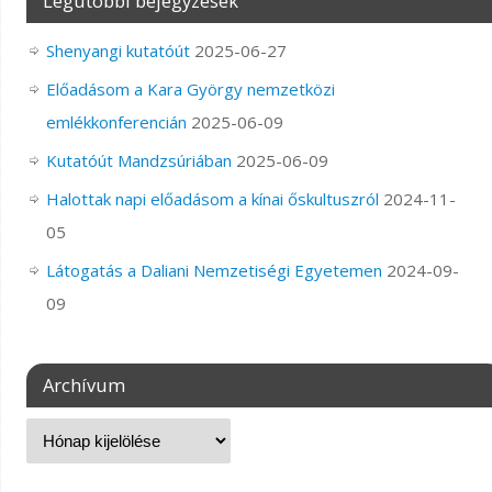
Legutóbbi bejegyzések
Shenyangi kutatóút
2025-06-27
Előadásom a Kara György nemzetközi
emlékkonferencián
2025-06-09
Kutatóút Mandzsúriában
2025-06-09
Halottak napi előadásom a kínai őskultuszról
2024-11-
05
Látogatás a Daliani Nemzetiségi Egyetemen
2024-09-
09
Archívum