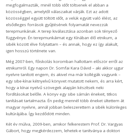
megfogalmazták, minél több időt töltsenek el abban a
közösségben, amelytől válaszaikat várják. Ezt az adott
közösséggel együtt töltött időt, a velük együtt való élést, az
elsődleges források gyűjtésének folyamatát nevezzük
terepmunkának. A terep kiválasztása azonban sok tényező
függvénye. Én terepmunkáimat egy Kínában élő etnikum, a
sibék között élve folytattam – és annak, hogy ez így alakult,
igen hosszú története van.
Még 2007-ben, főiskolás koromban hallottam először erről az
etnikumról. Egy napon Dr. Somfai Kara Dávid – aki akkor ujgur
nyelvre tanított engem, és akivel ma már kollégák vagyunk –
egy sibe-kínai kétnyelvű könyvet mutatott nekem, és arra kért,
hogy a kínai nyelvű szövegek alapján készítsek neki
fordításokat belőle. A könyv egy sibe sámán énekeit, titkos
tanításait tartalmazta. Én pedig mennél több éneket ültettem át
magyar nyelvre, annál jobban beleszerettem a sibék különleges
kultúrájába. Így kezdődött minden.
Két év múlva, 2009-ben, amikor felkerestem Prof. Dr. Vargyas
Gábort, hogy megkérdezzem, lehetek-e tanítványa a doktori