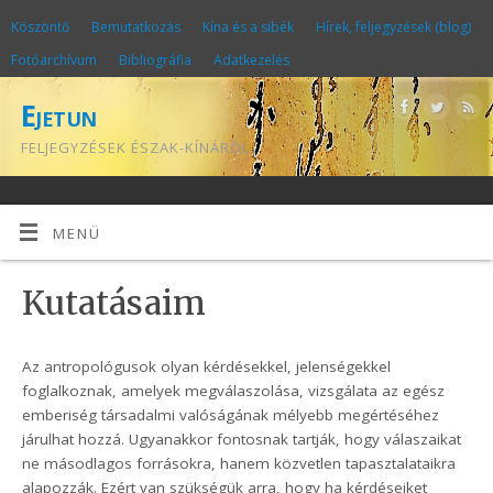
Köszöntő
Bemutatkozás
Kína és a sibék
Hírek, feljegyzések (blog)
Fotóarchívum
Bibliográfia
Adatkezelés
Ejetun
FELJEGYZÉSEK ÉSZAK-KÍNÁRÓL
MENÜ
Kutatásaim
Az antropológusok olyan kérdésekkel, jelenségekkel
foglalkoznak, amelyek megválaszolása, vizsgálata az egész
emberiség társadalmi valóságának mélyebb megértéséhez
járulhat hozzá. Ugyanakkor fontosnak tartják, hogy válaszaikat
ne másodlagos forrásokra, hanem közvetlen tapasztalataikra
alapozzák. Ezért van szükségük arra, hogy ha kérdéseiket