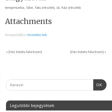
terepmunka, Sibe, falu (részlet), út, ház (részlet)
Attachments
Könyvjelzőkhöz
Közvetlen link
.
«
[Ház Xidahu falurészen]
[Ház Xidahu falurészen]
»
OK
Legutóbbi bejegyzések