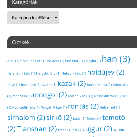
Kategóriák
Címkék
han
(3)
Altaj
(1)
Chabucha'er
(1)
családfa
(1)
Első falu
(1)
Gongliu
(1)
holdújév
(2)
Harmadik falu
(1)
Hatodik falu
(1)
Hetedik falu
(1)
Ili
kazak
(2)
folyó
(1)
indoiráni
(1)
iszlám
(1)
konferencia
(1)
leborulás
mongol
(2)
(1)
mandzsu
(1)
Második falu
(1)
Negyedik falu
(1)
niru
rontás
(2)
(1)
Nyolcadik falu
(1)
Nyugati Régió
(1)
Selyemút
(1)
sírhalom
(2)
sírkő
(2)
temető
tatár
(1)
Tekesi
(1)
(2)
Tianshan
(2)
ujgur
(2)
tibeti
(1)
türk
(1)
Wusun-