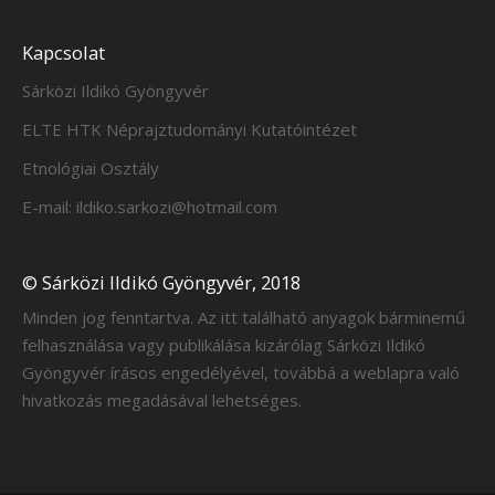
Kapcsolat
Sárközi Ildikó Gyöngyvér
ELTE HTK Néprajztudományi Kutatóintézet
Etnológiai Osztály
E-mail: ildiko.sarkozi@hotmail.com
© Sárközi Ildikó Gyöngyvér, 2018
Minden jog fenntartva. Az itt található anyagok bárminemű
felhasználása vagy publikálása kizárólag Sárközi Ildikó
Gyöngyvér írásos engedélyével, továbbá a weblapra való
hivatkozás megadásával lehetséges.