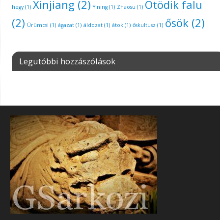
Xinjiang
(2)
Ötödik falu
hegy
(1)
Yining
(1)
Zhaosu
(1)
(2)
ősök
(2)
Ürümcsi
(1)
ágazat
(1)
áldozat
(1)
átok
(1)
őskultusz
(1)
Legutóbbi hozzászólások