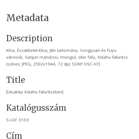
Metadata
Description
Kína, Északkelet-Kína, Jilin tartomány, Songyuan és Fuyu
városok, Sanjun mandzsu, mongol, sibe falu, Xidahu falurész
(színes; JPEG, 2592x1944, 72 dpi; SONY DSC-H7)
Title
[Utcakép Xidahu falurészben]
Katalógusszám
S.I.GY. 0103
Cím