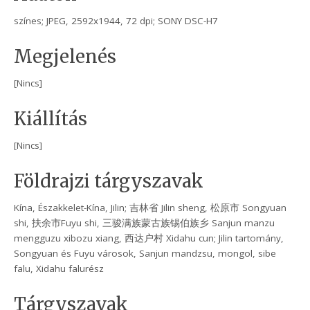
színes; JPEG, 2592x1944, 72 dpi; SONY DSC-H7
Megjelenés
[Nincs]
Kiállítás
[Nincs]
Földrajzi tárgyszavak
Kína, Északkelet-Kína, Jilin; 吉林省 Jilin sheng, 松原市 Songyuan
shi, 扶余市Fuyu shi, 三骏满族蒙古族锡伯族乡 Sanjun manzu
mengguzu xibozu xiang, 西达户村 Xidahu cun; Jilin tartomány,
Songyuan és Fuyu városok, Sanjun mandzsu, mongol, sibe
falu, Xidahu falurész
Tárgyszavak