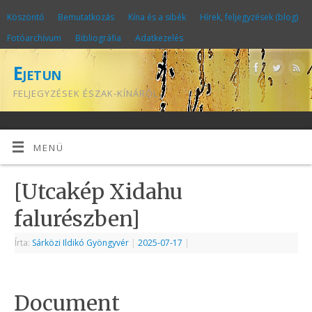
Köszöntő
Bemutatkozás
Kína és a sibék
Hírek, feljegyzések (blog)
Fotóarchívum
Bibliográfia
Adatkezelés
Ejetun
FELJEGYZÉSEK ÉSZAK-KÍNÁRÓL
MENÜ
[Utcakép Xidahu
falurészben]
Írta:
Sárközi Ildikó Gyöngyvér
|
2025-07-17
|
Document