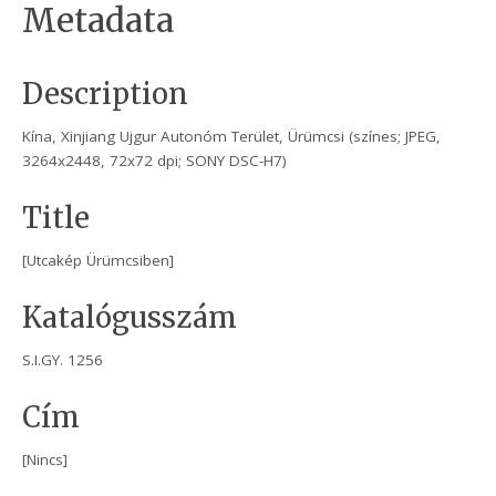
Metadata
Description
Kína, Xinjiang Ujgur Autonóm Terület, Ürümcsi (színes; JPEG,
3264x2448, 72x72 dpi; SONY DSC-H7)
Title
[Utcakép Ürümcsiben]
Katalógusszám
S.I.GY. 1256
Cím
[Nincs]