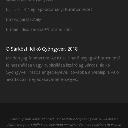
ELTE HTK Néprajztudományi Kutatóintézet
Etnológiai Osztály
E-mail: ildiko.sarkozi@hotmail.com
© Sárközi Ildikó Gyöngyvér, 2018
Minden jog fenntartva. Az itt található anyagok bárminemű
felhasználása vagy publikálása kizárólag Sárközi Ildikó
Gyöngyvér írásos engedélyével, továbbá a weblapra való
hivatkozás megadásával lehetséges.
Lorem ipsum dolor sit amet, consectetur adipiscing elit. Nulla massa
diam, tempus a finibus et, euismod nec arcu. Praesent ultrices massa at