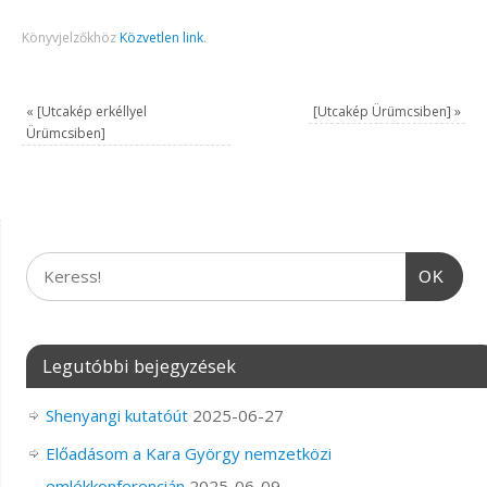
Könyvjelzőkhöz
Közvetlen link
.
«
[Utcakép erkéllyel
[Utcakép Ürümcsiben]
»
Ürümcsiben]
OK
Legutóbbi bejegyzések
Shenyangi kutatóút
2025-06-27
Előadásom a Kara György nemzetközi
emlékkonferencián
2025-06-09