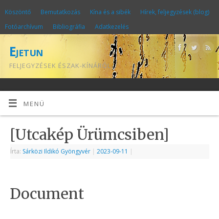
Köszöntő
Bemutatkozás
Kína és a sibék
Hírek, feljegyzések (blog)
Fotóarchívum
Bibliográfia
Adatkezelés
Ejetun
FELJEGYZÉSEK ÉSZAK-KÍNÁRÓL
MENÜ
[Utcakép Ürümcsiben]
Írta:
Sárközi Ildikó Gyöngyvér
|
2023-09-11
|
Document