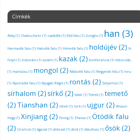
Címkék
han
(3)
Altaj
(1)
Chabucha'er
(1)
családfa
(1)
Első falu
(1)
Gongliu
(1)
holdújév
(2)
Harmadik falu
(1)
Hatodik falu
(1)
Hetedik falu
(1)
Ili
kazak
(2)
folyó
(1)
indoiráni
(1)
iszlám
(1)
konferencia
(1)
leborulás
mongol
(2)
(1)
mandzsu
(1)
Második falu
(1)
Negyedik falu
(1)
niru
rontás
(2)
(1)
Nyolcadik falu
(1)
Nyugati Régió
(1)
Selyemút
(1)
sírhalom
(2)
sírkő
(2)
temető
tatár
(1)
Tekesi
(1)
(2)
Tianshan
(2)
ujgur
(2)
tibeti
(1)
türk
(1)
Wusun-
Xinjiang
(2)
Ötödik falu
hegy
(1)
Yining
(1)
Zhaosu
(1)
(2)
ősök
(2)
Ürümcsi
(1)
ágazat
(1)
áldozat
(1)
átok
(1)
őskultusz
(1)