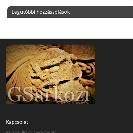
Legutóbbi hozzászólások
Kapcsolat
Sárközi Ildikó Gyöngyvér