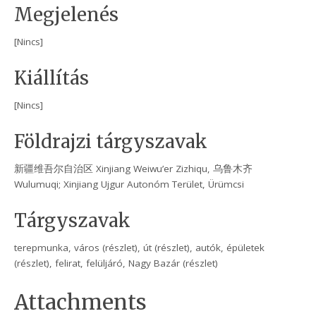
Megjelenés
[Nincs]
Kiállítás
[Nincs]
Földrajzi tárgyszavak
新疆维吾尔自治区 Xinjiang Weiwu’er Zizhiqu, 乌鲁木齐
Wulumuqi; Xinjiang Ujgur Autonóm Terület, Ürümcsi
Tárgyszavak
terepmunka, város (részlet), út (részlet), autók, épületek
(részlet), felirat, felüljáró, Nagy Bazár (részlet)
Attachments