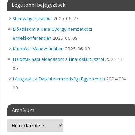
Legutóbbi bejegyzések
Shenyangi kutatóút
2025-06-27
Előadásom a Kara György nemzetközi
emlékkonferencián
2025-06-09
Kutatóút Mandzsúriában
2025-06-09
Halottak napi előadásom a kínai őskultuszról
2024-11-
05
Látogatás a Daliani Nemzetiségi Egyetemen
2024-09-
09
Archívum