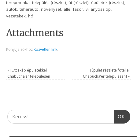
terepmunka, település (részlet), út (részlet), épületek (részlet),
autók, teherautó, növényzet, allé, fasor, villanyoszlop,
vezetékek, hó
Attachments
Könyvjelzőkhöz
Közvetlen link
.
«
[Utcakép épületekkel
[Épület részlete fotellel
Chabucha’er településen]
Chabucha’er településen]
»
OK