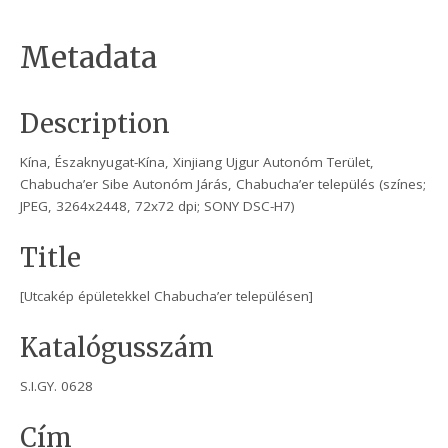
Metadata
Description
Kína, Északnyugat-Kína, Xinjiang Ujgur Autonóm Terület,
Chabucha’er Sibe Autonóm Járás, Chabucha’er település (színes;
JPEG, 3264x2448, 72x72 dpi; SONY DSC-H7)
Title
[Utcakép épületekkel Chabucha’er településen]
Katalógusszám
S.I.GY. 0628
Cím