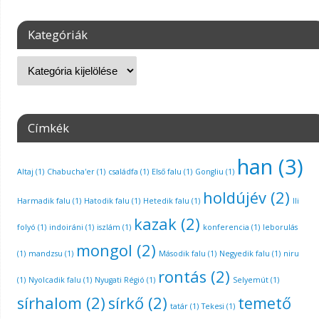
Kategóriák
Címkék
han
(3)
Altaj
(1)
Chabucha'er
(1)
családfa
(1)
Első falu
(1)
Gongliu
(1)
holdújév
(2)
Harmadik falu
(1)
Hatodik falu
(1)
Hetedik falu
(1)
Ili
kazak
(2)
folyó
(1)
indoiráni
(1)
iszlám
(1)
konferencia
(1)
leborulás
mongol
(2)
(1)
mandzsu
(1)
Második falu
(1)
Negyedik falu
(1)
niru
rontás
(2)
(1)
Nyolcadik falu
(1)
Nyugati Régió
(1)
Selyemút
(1)
sírhalom
(2)
sírkő
(2)
temető
tatár
(1)
Tekesi
(1)