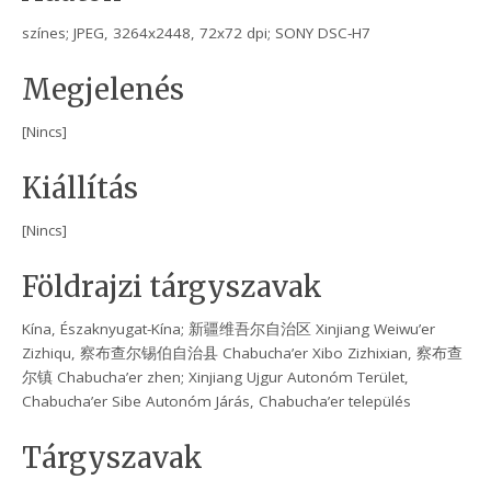
színes; JPEG, 3264x2448, 72x72 dpi; SONY DSC-H7
Megjelenés
[Nincs]
Kiállítás
[Nincs]
Földrajzi tárgyszavak
Kína, Északnyugat-Kína; 新疆维吾尔自治区 Xinjiang Weiwu’er
Zizhiqu, 察布查尔锡伯自治县 Chabucha’er Xibo Zizhixian, 察布查
尔镇 Chabucha’er zhen; Xinjiang Ujgur Autonóm Terület,
Chabucha’er Sibe Autonóm Járás, Chabucha’er település
Tárgyszavak