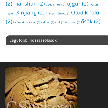
(2)
Tianshan
(2)
ujgur
(2)
tibeti
(1)
türk
(1)
Wusun-
Xinjiang
(2)
Ötödik falu
hegy
(1)
Yining
(1)
Zhaosu
(1)
(2)
ősök
(2)
Ürümcsi
(1)
ágazat
(1)
áldozat
(1)
átok
(1)
őskultusz
(1)
Legutóbbi hozzászólások