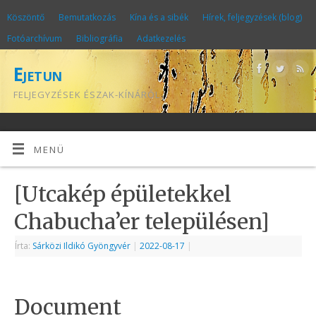
Köszöntő
Bemutatkozás
Kína és a sibék
Hírek, feljegyzések (blog)
Fotóarchívum
Bibliográfia
Adatkezelés
Ejetun
FELJEGYZÉSEK ÉSZAK-KÍNÁRÓL
MENÜ
[Utcakép épületekkel
Chabucha’er településen]
Írta:
Sárközi Ildikó Gyöngyvér
|
2022-08-17
|
Document