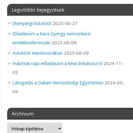
Legutóbbi bejegyzések
Shenyangi kutatóút
2025-06-27
Előadásom a Kara György nemzetközi
emlékkonferencián
2025-06-09
Kutatóút Mandzsúriában
2025-06-09
Halottak napi előadásom a kínai őskultuszról
2024-11-
05
Látogatás a Daliani Nemzetiségi Egyetemen
2024-09-
09
Archívum