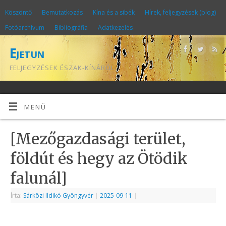
Köszöntő
Bemutatkozás
Kína és a sibék
Hírek, feljegyzések (blog)
Fotóarchívum
Bibliográfia
Adatkezelés
Ejetun
FELJEGYZÉSEK ÉSZAK-KÍNÁRÓL
MENÜ
[Mezőgazdasági terület,
földút és hegy az Ötödik
falunál]
Írta:
Sárközi Ildikó Gyöngyvér
|
2025-09-11
|