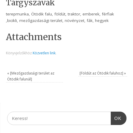
Tárgyszavak
terepmunka, Ötödik falu, földút, traktor, emberek, férfiak
,bicikli, mezőgazdasági terület, növényzet, fák, hegyek
Attachments
Könyvjelzőkhöz
Közvetlen link
.
«
[Mezőgazdasági terület az
[Földút az Ötödik faluhoz]
»
Ötödik falunál]
OK