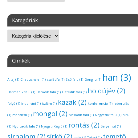
Kategóriák
Címkék
han
(3)
Altaj
(1)
Chabucha'er
(1)
családfa
(1)
Első falu
(1)
Gongliu
(1)
holdújév
(2)
Harmadik falu
(1)
Hatodik falu
(1)
Hetedik falu
(1)
Ili
kazak
(2)
folyó
(1)
indoiráni
(1)
iszlám
(1)
konferencia
(1)
leborulás
mongol
(2)
(1)
mandzsu
(1)
Második falu
(1)
Negyedik falu
(1)
niru
rontás
(2)
(1)
Nyolcadik falu
(1)
Nyugati Régió
(1)
Selyemút
(1)
sírhalom
(2)
sírkő
(2)
temető
tatár
(1)
Tekesi
(1)