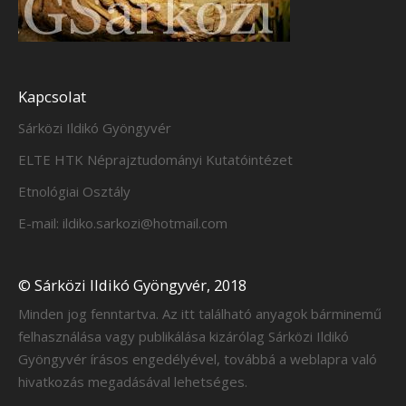
Kapcsolat
Sárközi Ildikó Gyöngyvér
ELTE HTK Néprajztudományi Kutatóintézet
Etnológiai Osztály
E-mail: ildiko.sarkozi@hotmail.com
© Sárközi Ildikó Gyöngyvér, 2018
Minden jog fenntartva. Az itt található anyagok bárminemű
felhasználása vagy publikálása kizárólag Sárközi Ildikó
Gyöngyvér írásos engedélyével, továbbá a weblapra való
hivatkozás megadásával lehetséges.