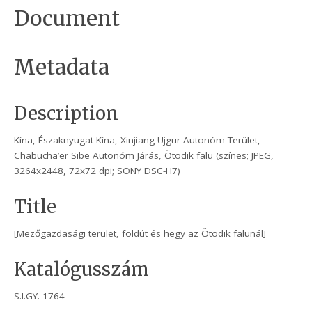
Document
Metadata
Description
Kína, Északnyugat-Kína, Xinjiang Ujgur Autonóm Terület,
Chabucha’er Sibe Autonóm Járás, Ötödik falu (színes; JPEG,
3264x2448, 72x72 dpi; SONY DSC-H7)
Title
[Mezőgazdasági terület, földút és hegy az Ötödik falunál]
Katalógusszám
S.I.GY. 1764