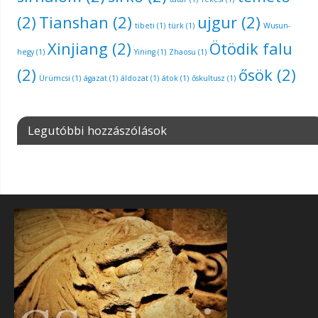
(2)
Tianshan
(2)
ujgur
(2)
tibeti
(1)
türk
(1)
Wusun-
Xinjiang
(2)
Ötödik falu
hegy
(1)
Yining
(1)
Zhaosu
(1)
(2)
ősök
(2)
Ürümcsi
(1)
ágazat
(1)
áldozat
(1)
átok
(1)
őskultusz
(1)
Legutóbbi hozzászólások