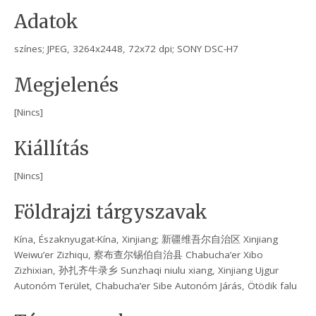
Adatok
színes; JPEG, 3264x2448, 72x72 dpi; SONY DSC-H7
Megjelenés
[Nincs]
Kiállítás
[Nincs]
Földrajzi tárgyszavak
Kína, Északnyugat-Kína, Xinjiang; 新疆维吾尔自治区 Xinjiang
Weiwu’er Zizhiqu, 察布查尔锡伯自治县 Chabucha’er Xibo
Zizhixian, 孙扎齐牛录乡 Sunzhaqi niulu xiang, Xinjiang Ujgur
Autonóm Terület, Chabucha’er Sibe Autonóm Járás, Ötödik falu