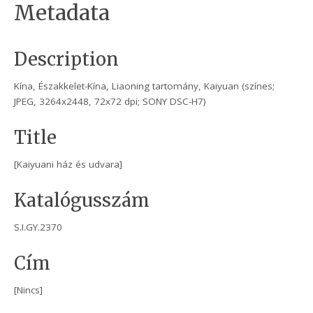
Metadata
Description
Kína, Északkelet-Kína, Liaoning tartomány, Kaiyuan (színes;
JPEG, 3264x2448, 72x72 dpi; SONY DSC-H7)
Title
[Kaiyuani ház és udvara]
Katalógusszám
S.I.GY.2370
Cím
[Nincs]