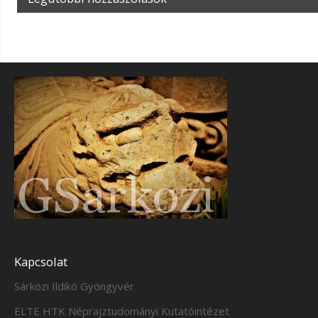
Kapcsolat
Sárközi Ildikó Gyöngyvér
ELTE HTK Néprajztudományi Kutatóintézet