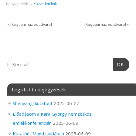
Könyvjelzőkhöz
Közvetlen link
.
«
[Kaiyuani ház és udvara]
[Kaiyuani ház és udvara]
»
OK
Legutóbbi bejegyzések
Shenyangi kutatóút
2025-06-27
Előadásom a Kara György nemzetközi
emlékkonferencián
2025-06-09
Kutatóút Mandzsúriában
2025-06-09