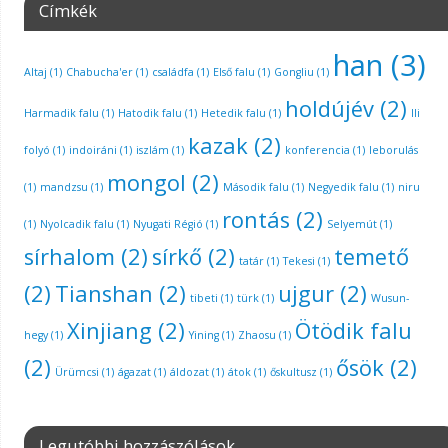
Címkék
han
(3)
Altaj
(1)
Chabucha'er
(1)
családfa
(1)
Első falu
(1)
Gongliu
(1)
holdújév
(2)
Harmadik falu
(1)
Hatodik falu
(1)
Hetedik falu
(1)
Ili
kazak
(2)
folyó
(1)
indoiráni
(1)
iszlám
(1)
konferencia
(1)
leborulás
mongol
(2)
(1)
mandzsu
(1)
Második falu
(1)
Negyedik falu
(1)
niru
rontás
(2)
(1)
Nyolcadik falu
(1)
Nyugati Régió
(1)
Selyemút
(1)
sírhalom
(2)
sírkő
(2)
temető
tatár
(1)
Tekesi
(1)
(2)
Tianshan
(2)
ujgur
(2)
tibeti
(1)
türk
(1)
Wusun-
Xinjiang
(2)
Ötödik falu
hegy
(1)
Yining
(1)
Zhaosu
(1)
(2)
ősök
(2)
Ürümcsi
(1)
ágazat
(1)
áldozat
(1)
átok
(1)
őskultusz
(1)
Legutóbbi hozzászólások