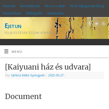
Köszöntő
Bemutatkozás
Kína és a sibék
Hírek, feljegyzések (blog)
Fotóarchívum
Bibliográfia
Adatkezelés
Ejetun
FELJEGYZÉSEK ÉSZAK-KÍNÁRÓL
MENÜ
[Kaiyuani ház és udvara]
Írta:
Sárközi Ildikó Gyöngyvér
|
2025-05-27
|
Document