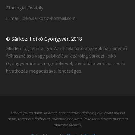
Etnológiai Osztály
E-mail: ildiko.sarkozi@hotmail.com
© Sárközi Ildikó Gyöngyvér, 2018
Minden jog fenntartva. Az itt található anyagok bárminemű
felhasználása vagy publikálása kizárólag Sárközi Ildikó
Gyöngyvér írásos engedélyével, továbbá a weblapra való
hivatkozás megadásával lehetséges.
Lorem ipsum dolor sit amet, consectetur adipiscing elit. Nulla massa
diam, tempus a finibus et, euismod nec arcu. Praesent ultrices massa at
molestie facilisis.