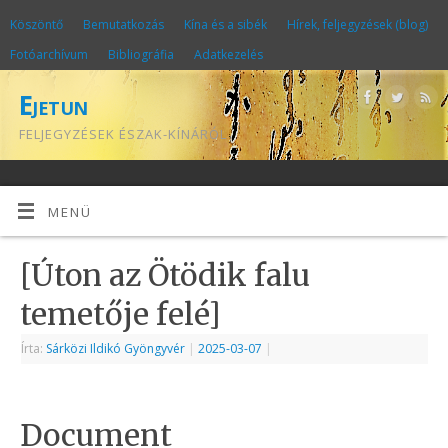
Köszöntő
Bemutatkozás
Kína és a sibék
Hírek, feljegyzések (blog)
Fotóarchívum
Bibliográfia
Adatkezelés
Ejetun
FELJEGYZÉSEK ÉSZAK-KÍNÁRÓL
MENÜ
[Úton az Ötödik falu
temetője felé]
Írta:
Sárközi Ildikó Gyöngyvér
|
2025-03-07
|
Document