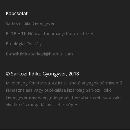
Kapcsolat
Sárközi Ildikó Gyöngyvér
ELTE HTK Néprajztudományi Kutatóintézet
Etnológiai Osztály
E-mail: ildiko.sarkozi@hotmail.com
© Sárközi Ildikó Gyöngyvér, 2018
Minden jog fenntartva. Az itt található anyagok bárminemű
felhasználása vagy publikálása kizárólag Sárközi Ildikó
Gyöngyvér írásos engedélyével, továbbá a weblapra való
hivatkozás megadásával lehetséges.