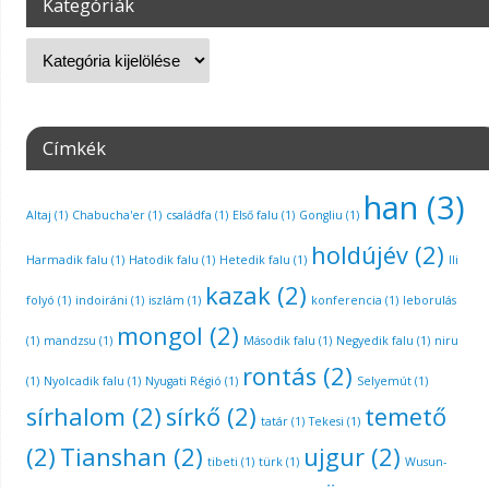
Kategóriák
Címkék
han
(3)
Altaj
(1)
Chabucha'er
(1)
családfa
(1)
Első falu
(1)
Gongliu
(1)
holdújév
(2)
Harmadik falu
(1)
Hatodik falu
(1)
Hetedik falu
(1)
Ili
kazak
(2)
folyó
(1)
indoiráni
(1)
iszlám
(1)
konferencia
(1)
leborulás
mongol
(2)
(1)
mandzsu
(1)
Második falu
(1)
Negyedik falu
(1)
niru
rontás
(2)
(1)
Nyolcadik falu
(1)
Nyugati Régió
(1)
Selyemút
(1)
sírhalom
(2)
sírkő
(2)
temető
tatár
(1)
Tekesi
(1)
(2)
Tianshan
(2)
ujgur
(2)
tibeti
(1)
türk
(1)
Wusun-