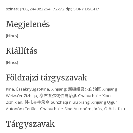
színes; JPEG,2448x3264, 72x72 dpi; SONY DSC-H7
Megjelenés
[Nincs]
Kiállítás
[Nincs]
Földrajzi tárgyszavak
Kína, Északnyugat-Kína, Xinjiang; 新疆维吾尔自治区 Xinjiang
Weiwu’er Zizhiqu, 察布查尔锡伯自治县 Chabucha’er Xibo
Zizhixian, 孙扎齐牛录乡 Sunzhaqi niulu xiang; Xinjiang Ujgur
Autonóm Terület, Chabucha’er Sibe Autonóm Járás, Ötödik falu
Tárgyszavak