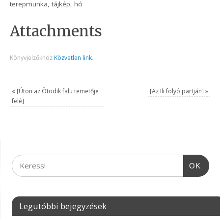
terepmunka, tájkép, hó
Attachments
Könyvjelzőkhöz
Közvetlen link
.
«
[Úton az Ötödik falu temetője
[Az Ili folyó partján]
»
felé]
OK
Legutóbbi bejegyzések