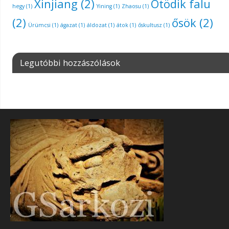
Xinjiang
(2)
Ötödik falu
hegy
(1)
Yining
(1)
Zhaosu
(1)
(2)
ősök
(2)
Ürümcsi
(1)
ágazat
(1)
áldozat
(1)
átok
(1)
őskultusz
(1)
Legutóbbi hozzászólások