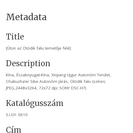
Metadata
Title
[Úton az Ötödik falu temetője felé]
Description
Kína, Északnyugat-Kína, Xinjiang Ujgur Autonóm Terület,
Chabucha’er Sibe Autonóm Járás, Ötödik falu (színes;
JPEG,2448x3264, 72x72 dpi; SONY DSC-H7)
Katalógusszám
S.I.GY. 0610
Cím