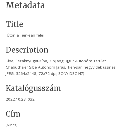
Metadata
Title
[Úton a Tien-san felé]
Description
Kína, Északnyugat-Kína, Xinjiang Ujgur Autonóm Terület,
Chabucha’er Sibe Autonóm Járás, Tien-san hegyvidék (színes;
JPEG, 3264x2448, 72x72 dpi; SONY DSC-H7)
Katalógusszám
2022.10.28. 032
Cím
[Nincs]