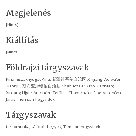
Megjelenés
[Nincs]
Kiállítás
[Nincs]
Földrajzi tárgyszavak
Kína, Északnyugat-Kína; 新疆维吾尔自治区 Xinjiang Weiwu’er
Zizhiqu, 察布查尔锡伯自治县 Chabucha’er Xibo Zizhixian;
Xinjiang Ujgur Autonóm Terület, Chabucha’er Sibe Autonóm
Járás, Tien-san hegyvidék
Tárgyszavak
terepmunka, tájfotó, hegyek, Tien-san hegyvidék