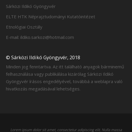
Sárközi Ildikó Gyöngyvér
ELTE HTK Néprajztudományi Kutatóintézet
Etnológiai Osztály
E-mail: ildiko.sarkozi@hotmail.com
© Sárközi Ildikó Gyöngyvér, 2018
Minden jog fenntartva. Az itt található anyagok bárminemű
felhasználása vagy publikálása kizárólag Sárközi Ildikó
Gyöngyvér írásos engedélyével, továbbá a weblapra való
hivatkozás megadásával lehetséges.
Lorem ipsum dolor sit amet, consectetur adipiscing elit. Nulla massa