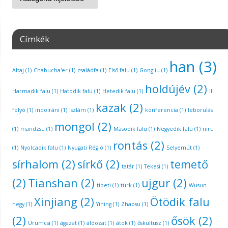
Címkék
han
(3)
Altaj
(1)
Chabucha'er
(1)
családfa
(1)
Első falu
(1)
Gongliu
(1)
holdújév
(2)
Harmadik falu
(1)
Hatodik falu
(1)
Hetedik falu
(1)
Ili
kazak
(2)
folyó
(1)
indoiráni
(1)
iszlám
(1)
konferencia
(1)
leborulás
mongol
(2)
(1)
mandzsu
(1)
Második falu
(1)
Negyedik falu
(1)
niru
rontás
(2)
(1)
Nyolcadik falu
(1)
Nyugati Régió
(1)
Selyemút
(1)
sírhalom
(2)
sírkő
(2)
temető
tatár
(1)
Tekesi
(1)
(2)
Tianshan
(2)
ujgur
(2)
tibeti
(1)
türk
(1)
Wusun-
Xinjiang
(2)
Ötödik falu
hegy
(1)
Yining
(1)
Zhaosu
(1)
(2)
ősök
(2)
Ürümcsi
(1)
ágazat
(1)
áldozat
(1)
átok
(1)
őskultusz
(1)