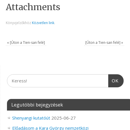
Attachments
Könyvjelzőkhöz
Közvetlen link
.
«
[Úton a Tien-san felé]
[Úton a Tien-san felé]
»
OK
Legutóbbi bejegyzések
Shenyangi kutatóút
2025-06-27
Előadásom a Kara György nemzetközi