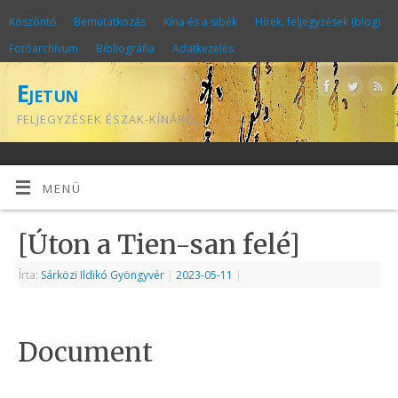
Köszöntő
Bemutatkozás
Kína és a sibék
Hírek, feljegyzések (blog)
Fotóarchívum
Bibliográfia
Adatkezelés
Ejetun
FELJEGYZÉSEK ÉSZAK-KÍNÁRÓL
MENÜ
[Úton a Tien-san felé]
Írta:
Sárközi Ildikó Gyöngyvér
|
2023-05-11
|
Document