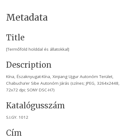
Metadata
Title
[Termőföld holddal és állatokkal]
Description
Kína, Északnyugat-Kína, Xinjiang Ujgur Autonóm Terület,
Chabucha’er Sibe Autonóm Járás (színes; JPEG, 3264x2448,
72x72 dpi; SONY DSC-H7)
Katalógusszám
S.I.GY. 1012
Cím