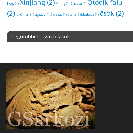
Xinjiang
(2)
Ötödik falu
hegy
(1)
Yining
(1)
Zhaosu
(1)
(2)
ősök
(2)
Ürümcsi
(1)
ágazat
(1)
áldozat
(1)
átok
(1)
őskultusz
(1)
Legutóbbi hozzászólások