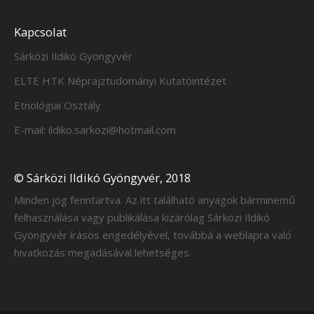
Kapcsolat
Sárközi Ildikó Gyöngyvér
ELTE HTK Néprajztudományi Kutatóintézet
Etnológiai Osztály
E-mail: ildiko.sarkozi@hotmail.com
© Sárközi Ildikó Gyöngyvér, 2018
Minden jog fenntartva. Az itt található anyagok bárminemű
felhasználása vagy publikálása kizárólag Sárközi Ildikó
Gyöngyvér írásos engedélyével, továbbá a weblapra való
hivatkozás megadásával lehetséges.