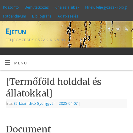
Köszöntő
Bemutatkozás
Kína és a sibék
Hírek, feljegyzések (blog)
Fotóarchívum
Bibliográfia
Adatkezelés
Ejetun
FELJEGYZÉSEK ÉSZAK-KÍNÁRÓL
MENÜ
[Termőföld holddal és
állatokkal]
Írta:
Sárközi Ildikó Gyöngyvér
|
2025-04-07
|
Document