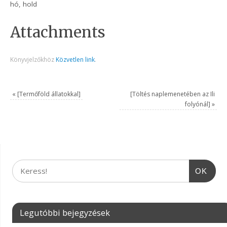
hó, hold
Attachments
Könyvjelzőkhöz
Közvetlen link
.
«
[Termőföld állatokkal]
[Töltés naplemenetében az Ili
folyónál]
»
OK
Legutóbbi bejegyzések