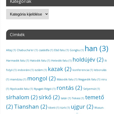
Kategóriák
Címkék
han
(3)
Altaj
(1)
Chabucha'er
(1)
családfa
(1)
Első falu
(1)
Gongliu
(1)
holdújév
(2)
Harmadik falu
(1)
Hatodik falu
(1)
Hetedik falu
(1)
Ili
kazak
(2)
folyó
(1)
indoiráni
(1)
iszlám
(1)
konferencia
(1)
leborulás
mongol
(2)
(1)
mandzsu
(1)
Második falu
(1)
Negyedik falu
(1)
niru
rontás
(2)
(1)
Nyolcadik falu
(1)
Nyugati Régió
(1)
Selyemút
(1)
sírhalom
(2)
sírkő
(2)
temető
tatár
(1)
Tekesi
(1)
(2)
Tianshan
(2)
ujgur
(2)
tibeti
(1)
türk
(1)
Wusun-