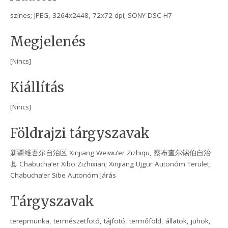
színes; JPEG, 3264x2448, 72x72 dpi; SONY DSC-H7
Megjelenés
[Nincs]
Kiállítás
[Nincs]
Földrajzi tárgyszavak
新疆维吾尔自治区 Xinjiang Weiwu’er Zizhiqu, 察布查尔锡伯自治
县 Chabucha’er Xibo Zizhixian; Xinjiang Ujgur Autonóm Terület,
Chabucha’er Sibe Autonóm Járás
Tárgyszavak
terepmunka, természetfotó, tájfotó, termőföld, állatok, juhok,