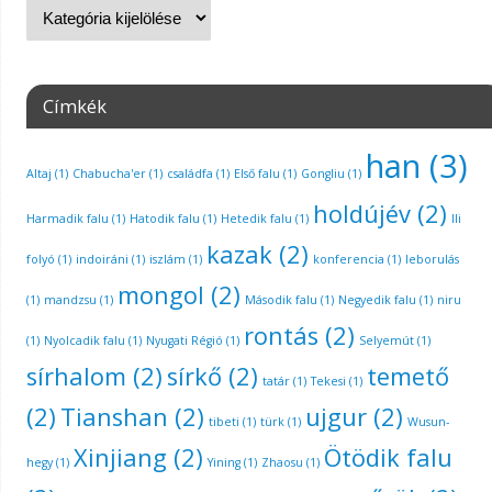
Címkék
han
(3)
Altaj
(1)
Chabucha'er
(1)
családfa
(1)
Első falu
(1)
Gongliu
(1)
holdújév
(2)
Harmadik falu
(1)
Hatodik falu
(1)
Hetedik falu
(1)
Ili
kazak
(2)
folyó
(1)
indoiráni
(1)
iszlám
(1)
konferencia
(1)
leborulás
mongol
(2)
(1)
mandzsu
(1)
Második falu
(1)
Negyedik falu
(1)
niru
rontás
(2)
(1)
Nyolcadik falu
(1)
Nyugati Régió
(1)
Selyemút
(1)
sírhalom
(2)
sírkő
(2)
temető
tatár
(1)
Tekesi
(1)
(2)
Tianshan
(2)
ujgur
(2)
tibeti
(1)
türk
(1)
Wusun-
Xinjiang
(2)
Ötödik falu
hegy
(1)
Yining
(1)
Zhaosu
(1)