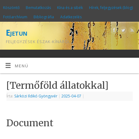
Köszöntő
Bemutatkozás
Kína és a sibék
Hírek, feljegyzések (blog)
Fotóarchívum
Bibliográfia
Adatkezelés
Ejetun
FELJEGYZÉSEK ÉSZAK-KÍNÁRÓL
MENÜ
[Termőföld állatokkal]
Írta:
Sárközi Ildikó Gyöngyvér
|
2025-04-07
|
Document