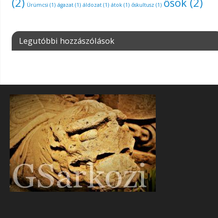
(2)
ősök
(2)
Ürümcsi
(1)
ágazat
(1)
áldozat
(1)
átok
(1)
őskultusz
(1)
Legutóbbi hozzászólások