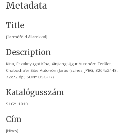
Metadata
Title
[Termőföld állatokkal]
Description
Kína, Északnyugat-Kína, Xinjiang Ujgur Autonóm Terület,
Chabucha’er Sibe Autonóm Járás (színes; JPEG, 3264x2448,
72x72 dpi; SONY DSC-H7)
Katalógusszám
S.I.GY. 1010
Cím
[Nincs]