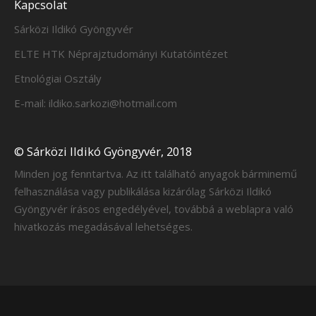
Kapcsolat
Sárközi Ildikó Gyöngyvér
ELTE HTK Néprajztudományi Kutatóintézet
Etnológiai Osztály
E-mail: ildiko.sarkozi@hotmail.com
© Sárközi Ildikó Gyöngyvér, 2018
Minden jog fenntartva. Az itt található anyagok bárminemű
felhasználása vagy publikálása kizárólag Sárközi Ildikó
Gyöngyvér írásos engedélyével, továbbá a weblapra való
hivatkozás megadásával lehetséges.