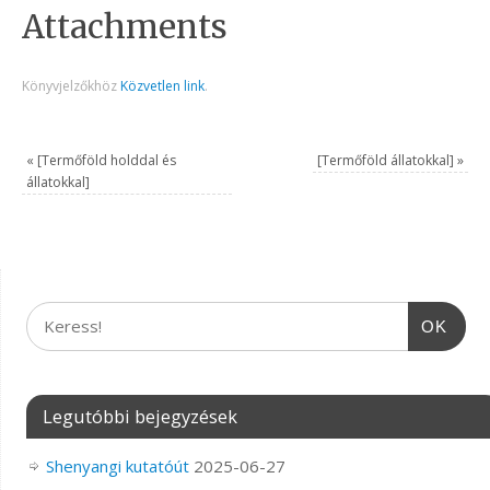
Attachments
Könyvjelzőkhöz
Közvetlen link
.
«
[Termőföld holddal és
[Termőföld állatokkal]
»
állatokkal]
OK
Legutóbbi bejegyzések
Shenyangi kutatóút
2025-06-27