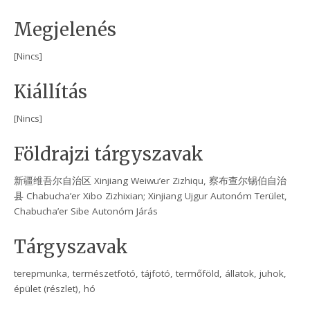
Megjelenés
[Nincs]
Kiállítás
[Nincs]
Földrajzi tárgyszavak
新疆维吾尔自治区 Xinjiang Weiwu’er Zizhiqu, 察布查尔锡伯自治
县 Chabucha’er Xibo Zizhixian; Xinjiang Ujgur Autonóm Terület,
Chabucha’er Sibe Autonóm Járás
Tárgyszavak
terepmunka, természetfotó, tájfotó, termőföld, állatok, juhok,
épület (részlet), hó