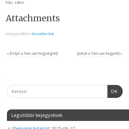
ház, sátor
Attachments
Könyvjelzőkhöz
Közvetlen link
.
«
[Folyó a Tien-san hegységnél]
[Juhok a Tien-san hegynél]
»
OK
Legutóbbi bejegyzések
Shenyangi kutatóút
2025-06-27