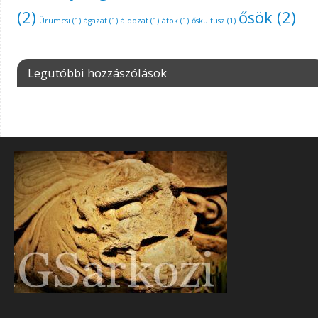
(2)
ősök
(2)
Ürümcsi
(1)
ágazat
(1)
áldozat
(1)
átok
(1)
őskultusz
(1)
Legutóbbi hozzászólások