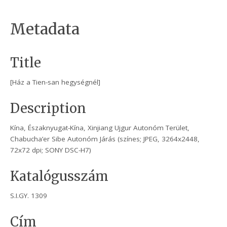
Metadata
Title
[Ház a Tien-san hegységnél]
Description
Kína, Északnyugat-Kína, Xinjiang Ujgur Autonóm Terület,
Chabucha’er Sibe Autonóm Járás (színes; JPEG, 3264x2448,
72x72 dpi; SONY DSC-H7)
Katalógusszám
S.I.GY. 1309
Cím