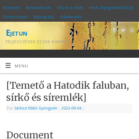
Köszöntő
Bemutatkozás
Kína és a sibék
Hírek, feljegyzések (blog)
Fotóarchívum
Bibliográfia
Adatkezelés
Ejetun
FELJEGYZÉSEK ÉSZAK-KÍNÁRÓL
MENÜ
[Temető a Hatodik faluban,
sírkő és síremlék]
Írta:
Sárközi Ildikó Gyöngyvér
|
2023-09-04
|
Document