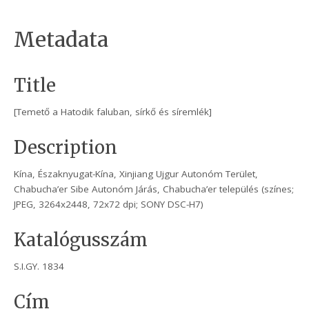
Metadata
Title
[Temető a Hatodik faluban, sírkő és síremlék]
Description
Kína, Északnyugat-Kína, Xinjiang Ujgur Autonóm Terület,
Chabucha’er Sibe Autonóm Járás, Chabucha’er település (színes;
JPEG, 3264x2448, 72x72 dpi; SONY DSC-H7)
Katalógusszám
S.I.GY. 1834
Cím