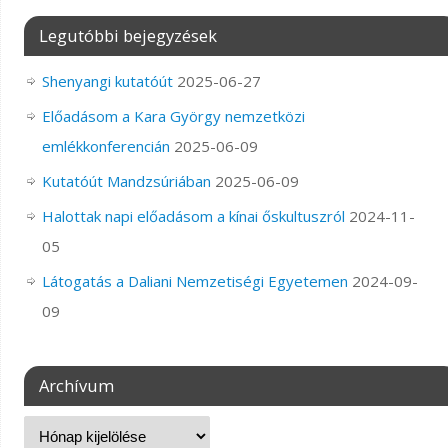
Legutóbbi bejegyzések
Shenyangi kutatóút
2025-06-27
Előadásom a Kara György nemzetközi
emlékkonferencián
2025-06-09
Kutatóút Mandzsúriában
2025-06-09
Halottak napi előadásom a kínai őskultuszról
2024-11-
05
Látogatás a Daliani Nemzetiségi Egyetemen
2024-09-
09
Archívum