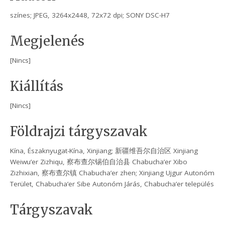
színes; JPEG, 3264x2448, 72x72 dpi; SONY DSC-H7
Megjelenés
[Nincs]
Kiállítás
[Nincs]
Földrajzi tárgyszavak
Kína, Északnyugat-Kína, Xinjiang; 新疆维吾尔自治区 Xinjiang
Weiwu’er Zizhiqu, 察布查尔锡伯自治县 Chabucha’er Xibo
Zizhixian, 察布查尔镇 Chabucha’er zhen; Xinjiang Ujgur Autonóm
Terület, Chabucha’er Sibe Autonóm Járás, Chabucha’er település
Tárgyszavak