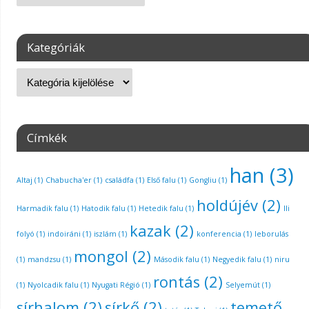
Kategóriák
Címkék
han
(3)
Altaj
(1)
Chabucha'er
(1)
családfa
(1)
Első falu
(1)
Gongliu
(1)
holdújév
(2)
Harmadik falu
(1)
Hatodik falu
(1)
Hetedik falu
(1)
Ili
kazak
(2)
folyó
(1)
indoiráni
(1)
iszlám
(1)
konferencia
(1)
leborulás
mongol
(2)
(1)
mandzsu
(1)
Második falu
(1)
Negyedik falu
(1)
niru
rontás
(2)
(1)
Nyolcadik falu
(1)
Nyugati Régió
(1)
Selyemút
(1)
sírhalom
(2)
sírkő
(2)
temető