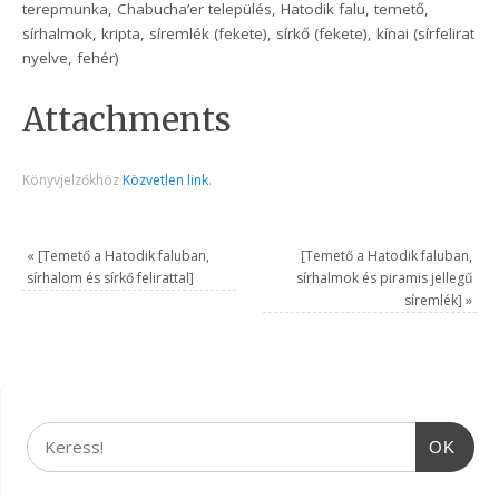
terepmunka, Chabucha’er település, Hatodik falu, temető,
sírhalmok, kripta, síremlék (fekete), sírkő (fekete), kínai (sírfelirat
nyelve, fehér)
Attachments
Könyvjelzőkhöz
Közvetlen link
.
«
[Temető a Hatodik faluban,
[Temető a Hatodik faluban,
sírhalom és sírkő felirattal]
sírhalmok és piramis jellegű
síremlék]
»
OK