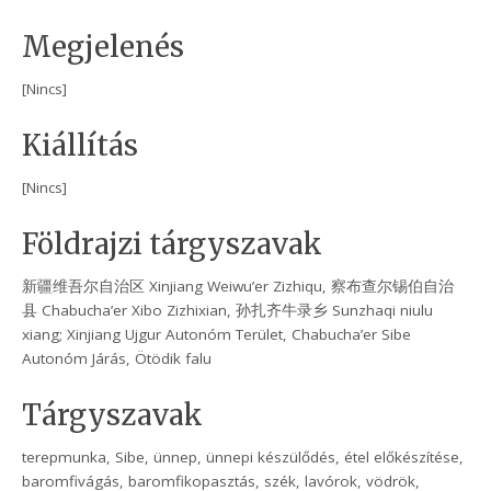
Megjelenés
[Nincs]
Kiállítás
[Nincs]
Földrajzi tárgyszavak
新疆维吾尔自治区 Xinjiang Weiwu’er Zizhiqu, 察布查尔锡伯自治
县 Chabucha’er Xibo Zizhixian, 孙扎齐牛录乡 Sunzhaqi niulu
xiang; Xinjiang Ujgur Autonóm Terület, Chabucha’er Sibe
Autonóm Járás, Ötödik falu
Tárgyszavak
terepmunka, Sibe, ünnep, ünnepi készülődés, étel előkészítése,
baromfivágás, baromfikopasztás, szék, lavórok, vödrök,