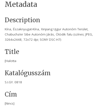
Metadata
Description
Kína, Északnyugat-Kína, Xinjiang Ujgur Autonóm Terület,
Chabucha’er Sibe Autonóm Járás, Ötödik falu (színes; JPEG,
3264x2448, 72x72 dpi; SONY DSC-H7)
Title
[Halotta
Katalógusszám
S.I.GY. 0818
Cím
[Nincs]