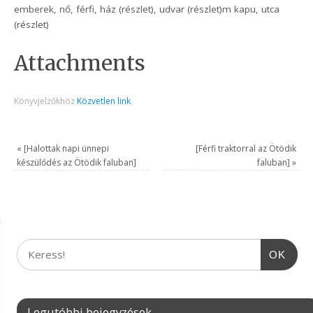
emberek, nő, férfi, ház (részlet), udvar (részlet)m kapu, utca
(részlet)
Attachments
Könyvjelzőkhöz
Közvetlen link
.
«
[Halottak napi ünnepi
[Férfi traktorral az Ötödik
készülődés az Ötödik faluban]
faluban]
»
OK
Legutóbbi bejegyzések