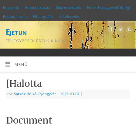
Köszöntő
Bemutatkozás
Kína és a sibék
Hírek, feljegyzések (blog)
Fotóarchívum
Bibliográfia
Adatkezelés
Ejetun
FELJEGYZÉSEK ÉSZAK-KÍNÁRÓL
MENÜ
[Halotta
Írta:
Sárközi Ildikó Gyöngyvér
|
2025-03-07
|
Document