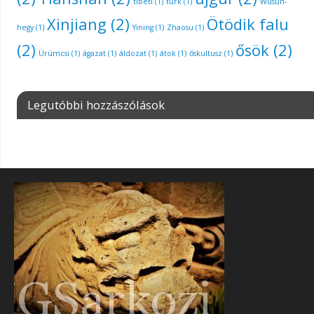
tibeti
(1)
türk
(1)
Wusun-
Xinjiang
(2)
Ötödik falu
hegy
(1)
Yining
(1)
Zhaosu
(1)
(2)
ősök
(2)
Ürümcsi
(1)
ágazat
(1)
áldozat
(1)
átok
(1)
őskultusz
(1)
Legutóbbi hozzászólások