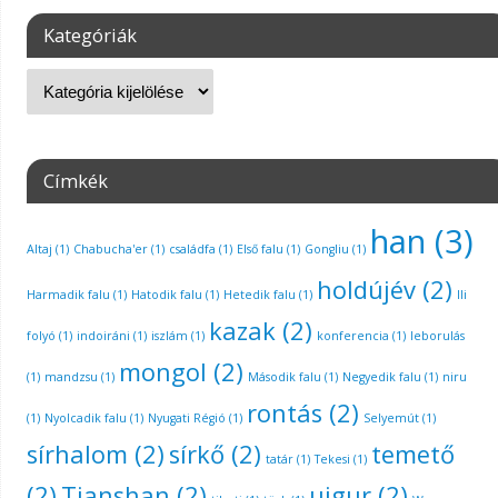
Kategóriák
Címkék
han
(3)
Altaj
(1)
Chabucha'er
(1)
családfa
(1)
Első falu
(1)
Gongliu
(1)
holdújév
(2)
Harmadik falu
(1)
Hatodik falu
(1)
Hetedik falu
(1)
Ili
kazak
(2)
folyó
(1)
indoiráni
(1)
iszlám
(1)
konferencia
(1)
leborulás
mongol
(2)
(1)
mandzsu
(1)
Második falu
(1)
Negyedik falu
(1)
niru
rontás
(2)
(1)
Nyolcadik falu
(1)
Nyugati Régió
(1)
Selyemút
(1)
sírhalom
(2)
sírkő
(2)
temető
tatár
(1)
Tekesi
(1)
(2)
Tianshan
(2)
ujgur
(2)