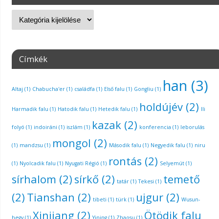
Címkék
han
(3)
Altaj
(1)
Chabucha'er
(1)
családfa
(1)
Első falu
(1)
Gongliu
(1)
holdújév
(2)
Harmadik falu
(1)
Hatodik falu
(1)
Hetedik falu
(1)
Ili
kazak
(2)
folyó
(1)
indoiráni
(1)
iszlám
(1)
konferencia
(1)
leborulás
mongol
(2)
(1)
mandzsu
(1)
Második falu
(1)
Negyedik falu
(1)
niru
rontás
(2)
(1)
Nyolcadik falu
(1)
Nyugati Régió
(1)
Selyemút
(1)
sírhalom
(2)
sírkő
(2)
temető
tatár
(1)
Tekesi
(1)
(2)
Tianshan
(2)
ujgur
(2)
tibeti
(1)
türk
(1)
Wusun-
Xinjiang
(2)
Ötödik falu
hegy
(1)
Yining
(1)
Zhaosu
(1)