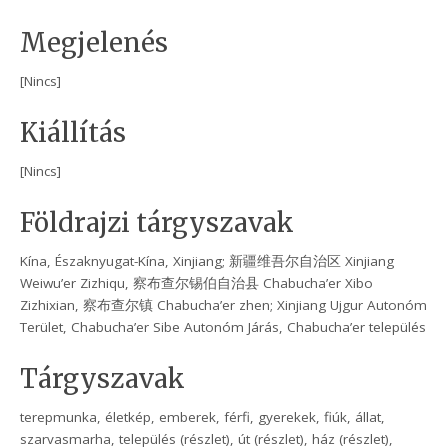
Megjelenés
[Nincs]
Kiállítás
[Nincs]
Földrajzi tárgyszavak
Kína, Északnyugat-Kína, Xinjiang; 新疆维吾尔自治区 Xinjiang
Weiwu’er Zizhiqu, 察布查尔锡伯自治县 Chabucha’er Xibo
Zizhixian, 察布查尔镇 Chabucha’er zhen; Xinjiang Ujgur Autonóm
Terület, Chabucha’er Sibe Autonóm Járás, Chabucha’er település
Tárgyszavak
terepmunka, életkép, emberek, férfi, gyerekek, fiúk, állat,
szarvasmarha, település (részlet), út (részlet), ház (részlet),