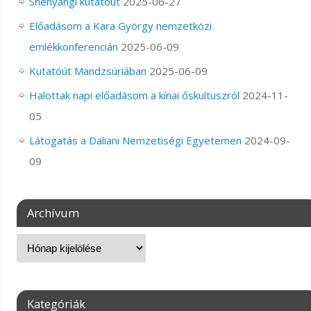
Shenyangi kutatóút
2025-06-27
Előadásom a Kara György nemzetközi
emlékkonferencián
2025-06-09
Kutatóút Mandzsúriában
2025-06-09
Halottak napi előadásom a kínai őskultuszról
2024-11-
05
Látogatás a Daliani Nemzetiségi Egyetemen
2024-09-
09
Archívum
Kategóriák