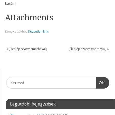
karám
Attachments
Könyvjelzőkhöz
Közvetlen link
.
«
[Életkép szarvasmarhával]
[Életkép szarvasmarhával]
»
OK
Legutóbbi bejegyzések