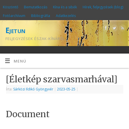
Köszöntő
Bemutatkozás
Kína és a sibék
Hírek, feljegyzések (blog)
Fotóarchívum
Bibliográfia
Adatkezelés
Ejetun
FELJEGYZÉSEK ÉSZAK-KÍNÁRÓL
MENÜ
[Életkép szarvasmarhával]
Írta:
Sárközi Ildikó Gyöngyvér
|
2023-05-25
|
Document