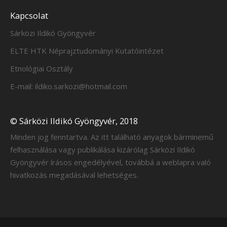
Kapcsolat
Sárközi Ildikó Gyöngyvér
ELTE HTK Néprajztudományi Kutatóintézet
Etnológiai Osztály
E-mail: ildiko.sarkozi@hotmail.com
© Sárközi Ildikó Gyöngyvér, 2018
Minden jog fenntartva. Az itt található anyagok bárminemű
felhasználása vagy publikálása kizárólag Sárközi Ildikó
Gyöngyvér írásos engedélyével, továbbá a weblapra való
hivatkozás megadásával lehetséges.