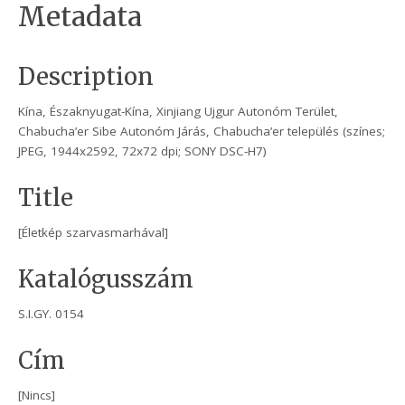
Metadata
Description
Kína, Északnyugat-Kína, Xinjiang Ujgur Autonóm Terület,
Chabucha’er Sibe Autonóm Járás, Chabucha’er település (színes;
JPEG, 1944x2592, 72x72 dpi; SONY DSC-H7)
Title
[Életkép szarvasmarhával]
Katalógusszám
S.I.GY. 0154
Cím
[Nincs]