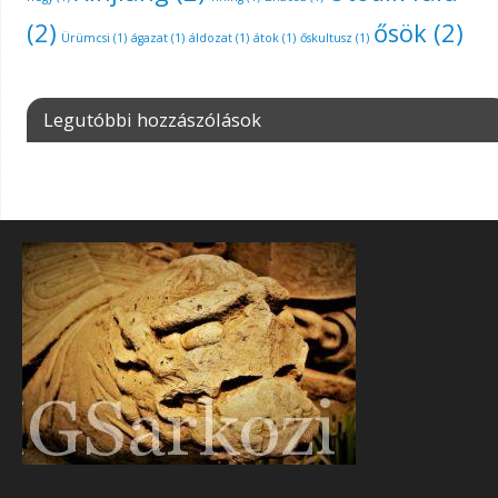
(2)
ősök
(2)
Ürümcsi
(1)
ágazat
(1)
áldozat
(1)
átok
(1)
őskultusz
(1)
Legutóbbi hozzászólások