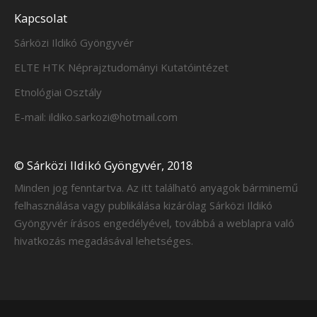
Kapcsolat
Sárközi Ildikó Gyöngyvér
ELTE HTK Néprajztudományi Kutatóintézet
Etnológiai Osztály
E-mail: ildiko.sarkozi@hotmail.com
© Sárközi Ildikó Gyöngyvér, 2018
Minden jog fenntartva. Az itt található anyagok bárminemű
felhasználása vagy publikálása kizárólag Sárközi Ildikó
Gyöngyvér írásos engedélyével, továbbá a weblapra való
hivatkozás megadásával lehetséges.