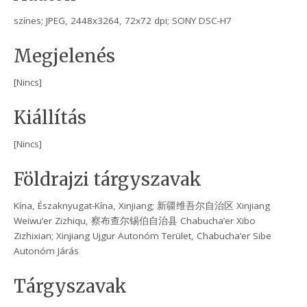
színes; JPEG, 2448x3264, 72x72 dpi; SONY DSC-H7
Megjelenés
[Nincs]
Kiállítás
[Nincs]
Földrajzi tárgyszavak
Kína, Északnyugat-Kína, Xinjiang; 新疆维吾尔自治区 Xinjiang
Weiwu’er Zizhiqu, 察布查尔锡伯自治县 Chabucha’er Xibo
Zizhixian; Xinjiang Ujgur Autonóm Terület, Chabucha’er Sibe
Autonóm Járás
Tárgyszavak