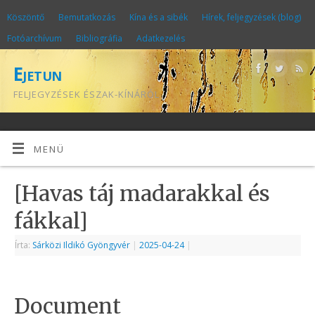
Köszöntő
Bemutatkozás
Kína és a sibék
Hírek, feljegyzések (blog)
Fotóarchívum
Bibliográfia
Adatkezelés
Ejetun
FELJEGYZÉSEK ÉSZAK-KÍNÁRÓL
MENÜ
[Havas táj madarakkal és
fákkal]
Írta:
Sárközi Ildikó Gyöngyvér
|
2025-04-24
|
Document