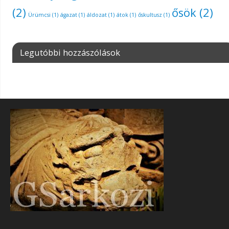
(2)
ősök
(2)
Ürümcsi
(1)
ágazat
(1)
áldozat
(1)
átok
(1)
őskultusz
(1)
Legutóbbi hozzászólások