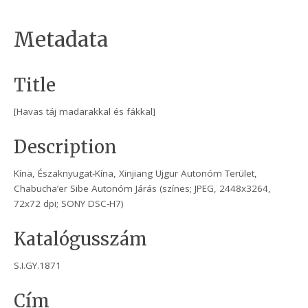
Metadata
Title
[Havas táj madarakkal és fákkal]
Description
Kína, Északnyugat-Kína, Xinjiang Ujgur Autonóm Terület,
Chabucha’er Sibe Autonóm Járás (színes; JPEG, 2448x3264,
72x72 dpi; SONY DSC-H7)
Katalógusszám
S.I.GY.1871
Cím