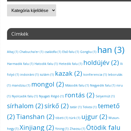
Címkék
han
(3)
Altaj
(1)
Chabucha'er
(1)
családfa
(1)
Első falu
(1)
Gongliu
(1)
holdújév
(2)
Harmadik falu
(1)
Hatodik falu
(1)
Hetedik falu
(1)
Ili
kazak
(2)
folyó
(1)
indoiráni
(1)
iszlám
(1)
konferencia
(1)
leborulás
mongol
(2)
(1)
mandzsu
(1)
Második falu
(1)
Negyedik falu
(1)
niru
rontás
(2)
(1)
Nyolcadik falu
(1)
Nyugati Régió
(1)
Selyemút
(1)
sírhalom
(2)
sírkő
(2)
temető
tatár
(1)
Tekesi
(1)
(2)
Tianshan
(2)
ujgur
(2)
tibeti
(1)
türk
(1)
Wusun-
Xinjiang
(2)
Ötödik falu
hegy
(1)
Yining
(1)
Zhaosu
(1)