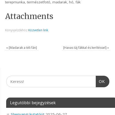
terepmunka, természetfotó, madarak, hó, fák
Attachments
Könyvjelzőkhöz
Közvetlen link
.
«
[Madarak a téli fán]
[Havas táj fákkal és kerítéssel]
»
OK
Legutóbbi bejegyzések
Shenyangi kutatóút
2025-06-27