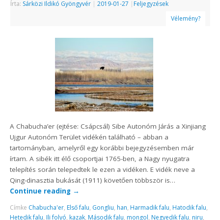
Írta:
Sárközi Ildikó Gyöngyvér
|
2019-01-27
|
Feljegyzések
Vélemény?
A Chabucha’er (ejtése: Csápcsál) Sibe Autonóm Járás a Xinjiang
Ujgur Autonóm Terület vidékén található – abban a
tartományban, amelyről egy korábbi bejegyzésemben már
írtam. A sibék itt élő csoportjai 1765-ben, a Nagy nyugatra
telepítés során telepedtek le ezen a vidéken. E vidék neve a
Qing-dinasztia bukását (1911) követően többször is…
Continue reading
→
Címke
Chabucha'er
,
Első falu
,
Gongliu
,
han
,
Harmadik falu
,
Hatodik falu
,
Hetedik falu
,
Ili folyó
,
kazak
,
Második falu
,
mongol
,
Negyedik falu
,
niru
,