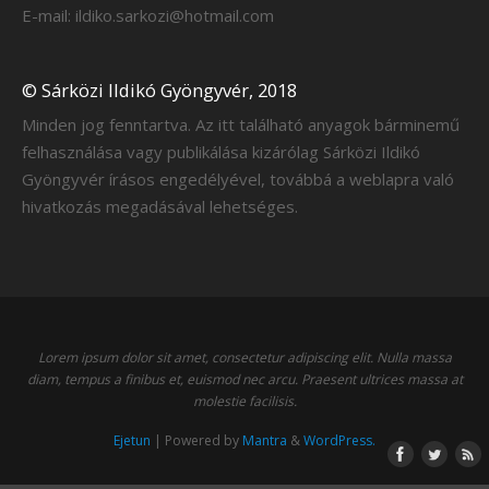
E-mail: ildiko.sarkozi@hotmail.com
© Sárközi Ildikó Gyöngyvér, 2018
Minden jog fenntartva. Az itt található anyagok bárminemű
felhasználása vagy publikálása kizárólag Sárközi Ildikó
Gyöngyvér írásos engedélyével, továbbá a weblapra való
hivatkozás megadásával lehetséges.
Lorem ipsum dolor sit amet, consectetur adipiscing elit. Nulla massa
diam, tempus a finibus et, euismod nec arcu. Praesent ultrices massa at
molestie facilisis.
Ejetun
| Powered by
Mantra
&
WordPress.