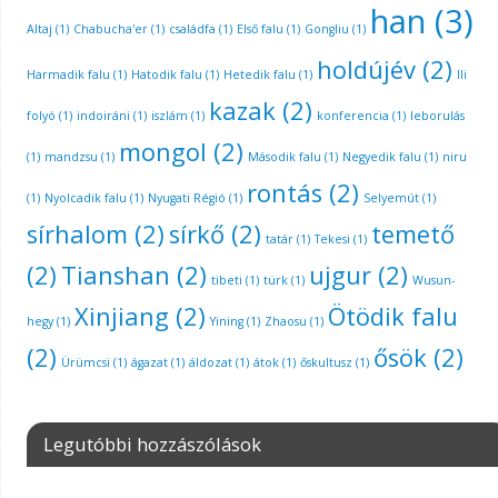
han
(3)
Altaj
(1)
Chabucha'er
(1)
családfa
(1)
Első falu
(1)
Gongliu
(1)
holdújév
(2)
Harmadik falu
(1)
Hatodik falu
(1)
Hetedik falu
(1)
Ili
kazak
(2)
folyó
(1)
indoiráni
(1)
iszlám
(1)
konferencia
(1)
leborulás
mongol
(2)
(1)
mandzsu
(1)
Második falu
(1)
Negyedik falu
(1)
niru
rontás
(2)
(1)
Nyolcadik falu
(1)
Nyugati Régió
(1)
Selyemút
(1)
sírhalom
(2)
sírkő
(2)
temető
tatár
(1)
Tekesi
(1)
(2)
Tianshan
(2)
ujgur
(2)
tibeti
(1)
türk
(1)
Wusun-
Xinjiang
(2)
Ötödik falu
hegy
(1)
Yining
(1)
Zhaosu
(1)
(2)
ősök
(2)
Ürümcsi
(1)
ágazat
(1)
áldozat
(1)
átok
(1)
őskultusz
(1)
Legutóbbi hozzászólások