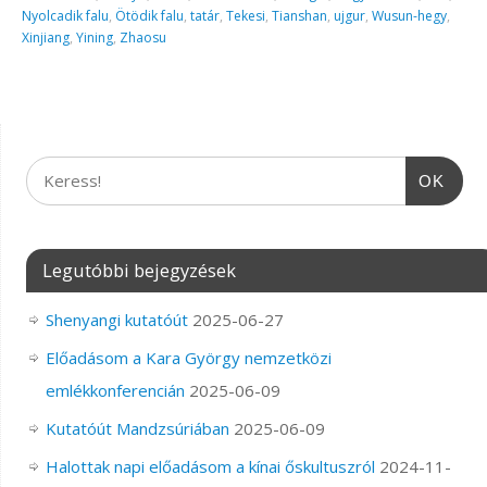
Nyolcadik falu
,
Ötödik falu
,
tatár
,
Tekesi
,
Tianshan
,
ujgur
,
Wusun-hegy
,
Xinjiang
,
Yining
,
Zhaosu
OK
Legutóbbi bejegyzések
Shenyangi kutatóút
2025-06-27
Előadásom a Kara György nemzetközi
emlékkonferencián
2025-06-09
Kutatóút Mandzsúriában
2025-06-09
Halottak napi előadásom a kínai őskultuszról
2024-11-