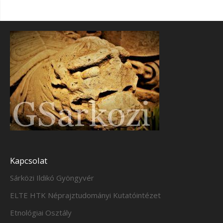
Kapcsolat
Sárközi Ildikó Gyöngyvér
ELTE HTK Néprajztudományi Kutatóintézet
Etnológiai Osztály