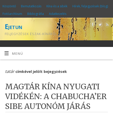
Köszöntő
Bemutatkozás
Kína és a sibék
Hírek, feljegyzések (blog)
Fotóarchívum
Bibliográfia
Adatkezelés
Ejetun
FELJEGYZÉSEK ÉSZAK-KÍNÁRÓL
MENÜ
tatár
címkével jelölt bejegyzések
MAGTÁR KÍNA NYUGATI
VIDÉKÉN: A CHABUCHA’ER
SIBE AUTONÓM JÁRÁS