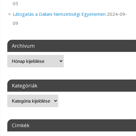
05
Látogatás a Daliani Nemzetiségi Egyetemen
2024-09-
09
Archívum
Kategóriák
Címkék