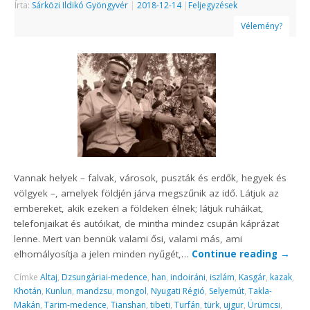
Írta:
Sárközi Ildikó Gyöngyvér
|
2018-12-14
|
Feljegyzések
Vélemény?
Vannak helyek – falvak, városok, puszták és erdők, hegyek és
völgyek –, amelyek földjén járva megszűnik az idő. Látjuk az
embereket, akik ezeken a földeken élnek; látjuk ruháikat,
telefonjaikat és autóikat, de mintha mindez csupán káprázat
lenne. Mert van bennük valami ősi, valami más, ami
elhomályosítja a jelen minden nyűgét,…
Continue reading
→
Címke
Altaj
,
Dzsungáriai-medence
,
han
,
indoiráni
,
iszlám
,
Kasgár
,
kazak
,
Khotán
,
Kunlun
,
mandzsu
,
mongol
,
Nyugati Régió
,
Selyemút
,
Takla-
Makán
,
Tarim-medence
,
Tianshan
,
tibeti
,
Turfán
,
türk
,
ujgur
,
Ürümcsi
,