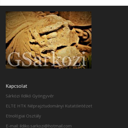
Kapcsolat
Sárközi Ildikó Gyöngyvér
ELTE HTK Néprajztudományi Kutatóintézet
Etnológiai Osztály
E-mail: ildiko.sarkozi@hotmail.com