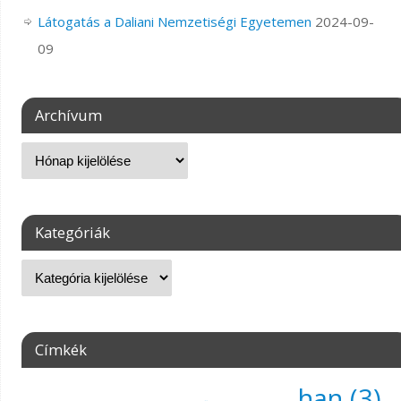
Látogatás a Daliani Nemzetiségi Egyetemen
2024-09-
09
Archívum
Kategóriák
Címkék
han
(3)