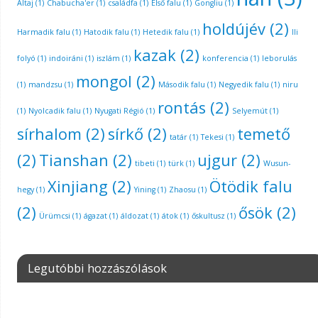
Altaj
(1)
Chabucha'er
(1)
családfa
(1)
Első falu
(1)
Gongliu
(1)
holdújév
(2)
Harmadik falu
(1)
Hatodik falu
(1)
Hetedik falu
(1)
Ili
kazak
(2)
folyó
(1)
indoiráni
(1)
iszlám
(1)
konferencia
(1)
leborulás
mongol
(2)
(1)
mandzsu
(1)
Második falu
(1)
Negyedik falu
(1)
niru
rontás
(2)
(1)
Nyolcadik falu
(1)
Nyugati Régió
(1)
Selyemút
(1)
sírhalom
(2)
sírkő
(2)
temető
tatár
(1)
Tekesi
(1)
(2)
Tianshan
(2)
ujgur
(2)
tibeti
(1)
türk
(1)
Wusun-
Xinjiang
(2)
Ötödik falu
hegy
(1)
Yining
(1)
Zhaosu
(1)
(2)
ősök
(2)
Ürümcsi
(1)
ágazat
(1)
áldozat
(1)
átok
(1)
őskultusz
(1)
Legutóbbi hozzászólások