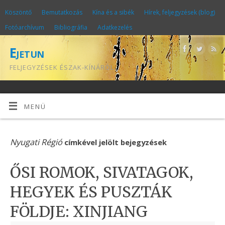
Köszöntő
Bemutatkozás
Kína és a sibék
Hírek, feljegyzések (blog)
Fotóarchívum
Bibliográfia
Adatkezelés
Ejetun
FELJEGYZÉSEK ÉSZAK-KÍNÁRÓL
MENÜ
Nyugati Régió
címkével jelölt bejegyzések
ŐSI ROMOK, SIVATAGOK,
HEGYEK ÉS PUSZTÁK
FÖLDJE: XINJIANG