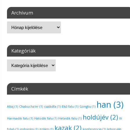
Archívum
Kategóriák
Címkék
han
(3)
Altaj
(1)
Chabucha'er
(1)
családfa
(1)
Első falu
(1)
Gongliu
(1)
holdújév
(2)
Harmadik falu
(1)
Hatodik falu
(1)
Hetedik falu
(1)
Ili
kazak
(2)
folyó
(1)
indoiráni
(1)
iszlám
(1)
konferencia
(1)
leborulás