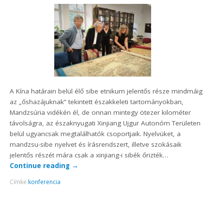
A Kína határain belül élő sibe etnikum jelentős része mindmáig
az „őshazájuknak” tekintett északkeleti tartományokban,
Mandzsúria vidékén él, de onnan mintegy ötezer kilométer
távolságra, az északnyugati Xinjiang Ujgur Autonóm Területen
belül ugyancsak megtalálhatók csoportjaik. Nyelvüket, a
mandzsu-sibe nyelvet és írásrendszert, illetve szokásaik
jelentős részét mára csak a xinjiang-i sibék őrizték…
Continue reading
→
Címke
konferencia