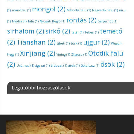
mongol
(2)
(1)
mandzsu
(1)
Második falu
(1)
Negyedik falu
(1)
niru
rontás
(2)
(1)
Nyolcadik falu
(1)
Nyugati Régió
(1)
Selyemút
(1)
sírhalom
(2)
sírkő
(2)
temető
tatár
(1)
Tekesi
(1)
(2)
Tianshan
(2)
ujgur
(2)
tibeti
(1)
türk
(1)
Wusun-
Xinjiang
(2)
Ötödik falu
hegy
(1)
Yining
(1)
Zhaosu
(1)
(2)
ősök
(2)
Ürümcsi
(1)
ágazat
(1)
áldozat
(1)
átok
(1)
őskultusz
(1)
Legutóbbi hozzászólások