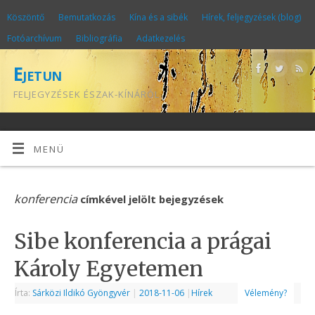
Köszöntő
Bemutatkozás
Kína és a sibék
Hírek, feljegyzések (blog)
Fotóarchívum
Bibliográfia
Adatkezelés
Ejetun
FELJEGYZÉSEK ÉSZAK-KÍNÁRÓL
MENÜ
konferencia
címkével jelölt bejegyzések
Sibe konferencia a prágai
Károly Egyetemen
Írta:
Sárközi Ildikó Gyöngyvér
|
2018-11-06
|
Hírek
Vélemény?