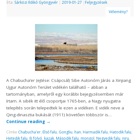
Írta:
Sárközi Ildikó Gyöngyvér
|
2019-01-27
|
Feljegyzések
Vélemény?
A Chabucha’er (ejtése: Csápcsál) Sibe Autonóm Járás a Xinjiang
Ujgur Autonóm Terület vidékén található – abban a
tartományban, amelyről egy korábbi bejegyzésemben már
írtam. A sibék itt élő csoportjai 1765-ben, a Nagy nyugatra
telepítés során telepedtek le ezen a vidéken. E vidék neve a
Qing-dinasztia bukását (1911) követően többször is…
Continue reading
→
Címke
Chabucha'er
,
Első falu
,
Gongliu
,
han
,
Harmadik falu
,
Hatodik falu
,
Hetedik falu
,
Ili folyó
,
kazak
,
Második falu
,
mongol
,
Negyedik falu
,
niru
,