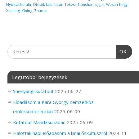
Nyolcadik falu
,
Ötödik falu
,
tatár
,
Tekesi
,
Tianshan
,
ujgur
,
Wusun-hegy
,
Xinjiang
,
Yining
,
Zhaosu
OK
Legutóbbi bejegyzések
Shenyangi kutatóút
2025-06-27
Előadásom a Kara György nemzetközi
emlékkonferencián
2025-06-09
Kutatóút Mandzsúriában
2025-06-09
Halottak napi előadásom a kínai őskultuszról
2024-11-