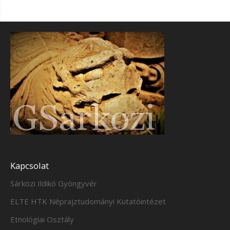
Kapcsolat
Sárközi Ildikó Gyöngyvér
ELTE HTK Néprajztudományi Kutatóintézet
Etnológiai Osztály