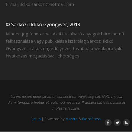
E-mail: ildiko.sarkozi@hotmail.com
© Sárközi Ildikó Gyöngyvér, 2018
Minden jog fenntartva. Az itt található anyagok bárminemű
felhasználása vagy publikálása kizárólag Sárközi Ildikó
Gyöngyvér írásos engedélyével, továbbá a weblapra való
hivatkozás megadásával lehetséges.
Lorem ipsum dolor sit amet, consectetur adipiscing elit. Nulla massa
diam, tempus a finibus et, euismod nec arcu. Praesent ultrices massa at
molestie facilisis.
Ejetun
| Powered by
Mantra
&
WordPress.