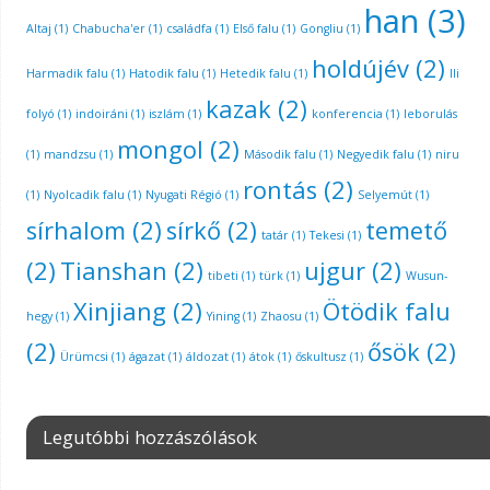
han
(3)
Altaj
(1)
Chabucha'er
(1)
családfa
(1)
Első falu
(1)
Gongliu
(1)
holdújév
(2)
Harmadik falu
(1)
Hatodik falu
(1)
Hetedik falu
(1)
Ili
kazak
(2)
folyó
(1)
indoiráni
(1)
iszlám
(1)
konferencia
(1)
leborulás
mongol
(2)
(1)
mandzsu
(1)
Második falu
(1)
Negyedik falu
(1)
niru
rontás
(2)
(1)
Nyolcadik falu
(1)
Nyugati Régió
(1)
Selyemút
(1)
sírhalom
(2)
sírkő
(2)
temető
tatár
(1)
Tekesi
(1)
(2)
Tianshan
(2)
ujgur
(2)
tibeti
(1)
türk
(1)
Wusun-
Xinjiang
(2)
Ötödik falu
hegy
(1)
Yining
(1)
Zhaosu
(1)
(2)
ősök
(2)
Ürümcsi
(1)
ágazat
(1)
áldozat
(1)
átok
(1)
őskultusz
(1)
Legutóbbi hozzászólások