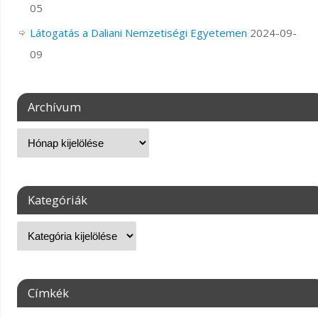
05
Látogatás a Daliani Nemzetiségi Egyetemen
2024-09-
09
Archívum
Kategóriák
Címkék