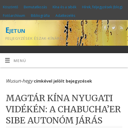
Köszöntő
Bemutatkozás
Kína és a sibék
Hírek, feljegyzések (blog)
Fotóarchívum
Bibliográfia
Adatkezelés
Ejetun
FELJEGYZÉSEK ÉSZAK-KÍNÁRÓL
MENÜ
Wusun-hegy
címkével jelölt bejegyzések
MAGTÁR KÍNA NYUGATI
VIDÉKÉN: A CHABUCHA’ER
SIBE AUTONÓM JÁRÁS