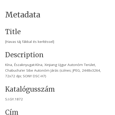
Metadata
Title
[Havas táj fákkal és kerítéssel]
Description
Kína, Északnyugat-Kína, Xinjiang Ujgur Autonóm Terület,
Chabucha’er Sibe Autonóm Járás (színes; JPEG, 2448x3264,
72x72 dpi; SONY DSC-H7)
Katalógusszám
S.I.GY.1872
Cím