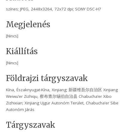
színes; JPEG, 2448x3264, 72x72 dpi; SONY DSC-H7
Megjelenés
[Nincs]
Kiállítás
[Nincs]
Földrajzi tárgyszavak
Kína, Északnyugat-Kína, Xinjiang; 新疆维吾尔自治区 Xinjiang
Weiwu’er Zizhiqu, 察布查尔锡伯自治县 Chabucha’er Xibo
Zizhixian; Xinjiang Ujgur Autonóm Terület, Chabucha’er Sibe
Autonóm Járás
Tárgyszavak