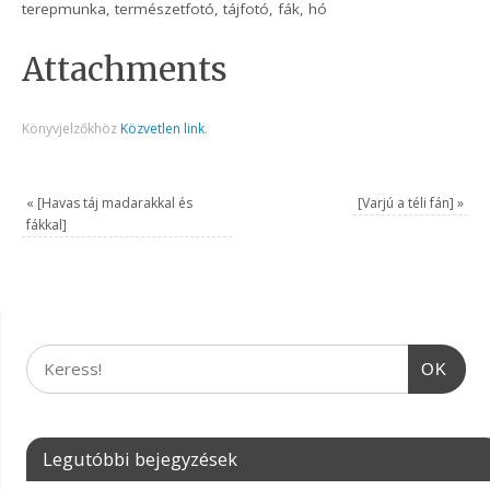
terepmunka, természetfotó, tájfotó, fák, hó
Attachments
Könyvjelzőkhöz
Közvetlen link
.
«
[Havas táj madarakkal és
[Varjú a téli fán]
»
fákkal]
OK
Legutóbbi bejegyzések