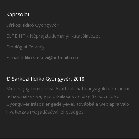
Kapcsolat
Sárközi Ildikó Gyöngyvér
ELTE HTK Néprajztudományi Kutatóintézet
Etnológiai Osztály
E-mail: ildiko.sarkozi@hotmail.com
© Sárközi Ildikó Gyöngyvér, 2018
Minden jog fenntartva. Az itt található anyagok bárminemű
felhasználása vagy publikálása kizárólag Sárközi Ildikó
Gyöngyvér írásos engedélyével, továbbá a weblapra való
hivatkozás megadásával lehetséges.