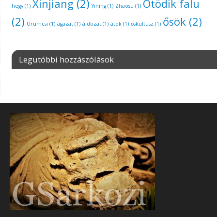
Xinjiang
(2)
Ötödik falu
hegy
(1)
Yining
(1)
Zhaosu
(1)
(2)
ősök
(2)
Ürümcsi
(1)
ágazat
(1)
áldozat
(1)
átok
(1)
őskultusz
(1)
Legutóbbi hozzászólások