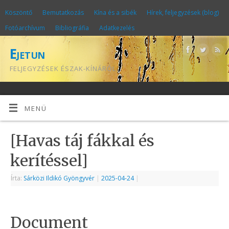
Köszöntő
Bemutatkozás
Kína és a sibék
Hírek, feljegyzések (blog)
Fotóarchívum
Bibliográfia
Adatkezelés
Ejetun
FELJEGYZÉSEK ÉSZAK-KÍNÁRÓL
MENÜ
[Havas táj fákkal és
kerítéssel]
Írta:
Sárközi Ildikó Gyöngyvér
|
2025-04-24
|
Document