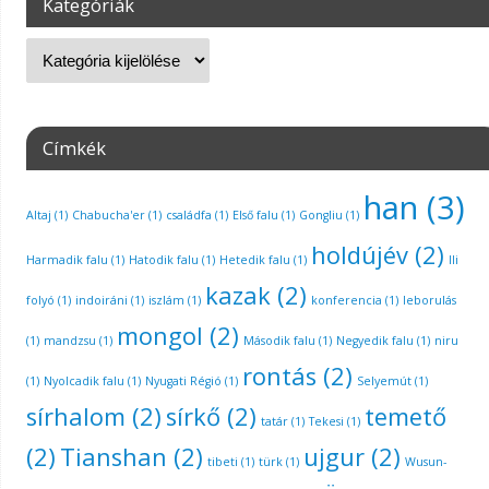
Kategóriák
Címkék
han
(3)
Altaj
(1)
Chabucha'er
(1)
családfa
(1)
Első falu
(1)
Gongliu
(1)
holdújév
(2)
Harmadik falu
(1)
Hatodik falu
(1)
Hetedik falu
(1)
Ili
kazak
(2)
folyó
(1)
indoiráni
(1)
iszlám
(1)
konferencia
(1)
leborulás
mongol
(2)
(1)
mandzsu
(1)
Második falu
(1)
Negyedik falu
(1)
niru
rontás
(2)
(1)
Nyolcadik falu
(1)
Nyugati Régió
(1)
Selyemút
(1)
sírhalom
(2)
sírkő
(2)
temető
tatár
(1)
Tekesi
(1)
(2)
Tianshan
(2)
ujgur
(2)
tibeti
(1)
türk
(1)
Wusun-