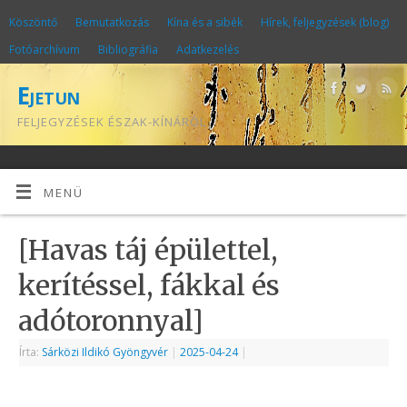
Köszöntő
Bemutatkozás
Kína és a sibék
Hírek, feljegyzések (blog)
Fotóarchívum
Bibliográfia
Adatkezelés
Ejetun
FELJEGYZÉSEK ÉSZAK-KÍNÁRÓL
MENÜ
[Havas táj épülettel,
kerítéssel, fákkal és
adótoronnyal]
Írta:
Sárközi Ildikó Gyöngyvér
|
2025-04-24
|