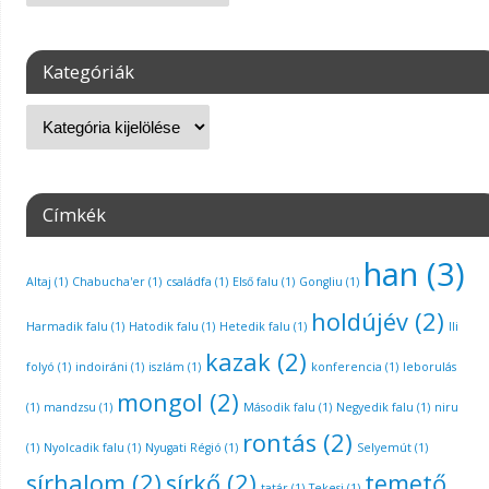
Kategóriák
Címkék
han
(3)
Altaj
(1)
Chabucha'er
(1)
családfa
(1)
Első falu
(1)
Gongliu
(1)
holdújév
(2)
Harmadik falu
(1)
Hatodik falu
(1)
Hetedik falu
(1)
Ili
kazak
(2)
folyó
(1)
indoiráni
(1)
iszlám
(1)
konferencia
(1)
leborulás
mongol
(2)
(1)
mandzsu
(1)
Második falu
(1)
Negyedik falu
(1)
niru
rontás
(2)
(1)
Nyolcadik falu
(1)
Nyugati Régió
(1)
Selyemút
(1)
sírhalom
(2)
sírkő
(2)
temető
tatár
(1)
Tekesi
(1)