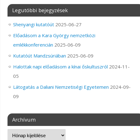
Legutóbbi bejegyzések
Shenyangi kutatóút
2025-06-27
Előadásom a Kara György nemzetközi
emlékkonferencián
2025-06-09
Kutatóút Mandzsúriában
2025-06-09
Halottak napi előadásom a kínai őskultuszról
2024-11-
05
Látogatás a Daliani Nemzetiségi Egyetemen
2024-09-
09
Archívum