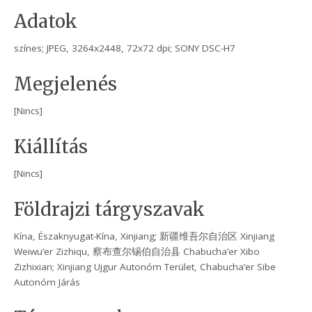
Adatok
színes; JPEG, 3264x2448, 72x72 dpi; SONY DSC-H7
Megjelenés
[Nincs]
Kiállítás
[Nincs]
Földrajzi tárgyszavak
Kína, Északnyugat-Kína, Xinjiang; 新疆维吾尔自治区 Xinjiang
Weiwu’er Zizhiqu, 察布查尔锡伯自治县 Chabucha’er Xibo
Zizhixian; Xinjiang Ujgur Autonóm Terület, Chabucha’er Sibe
Autonóm Járás