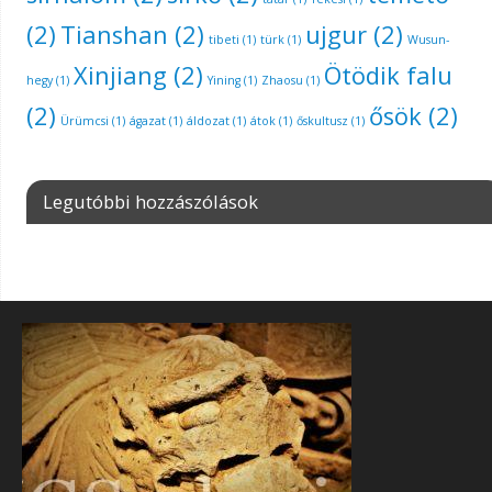
(2)
Tianshan
(2)
ujgur
(2)
tibeti
(1)
türk
(1)
Wusun-
Xinjiang
(2)
Ötödik falu
hegy
(1)
Yining
(1)
Zhaosu
(1)
(2)
ősök
(2)
Ürümcsi
(1)
ágazat
(1)
áldozat
(1)
átok
(1)
őskultusz
(1)
Legutóbbi hozzászólások