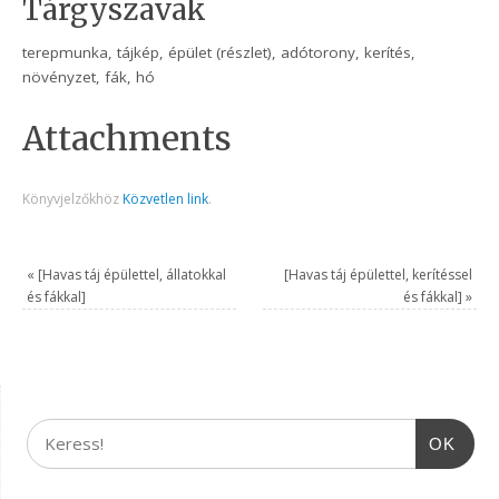
Tárgyszavak
terepmunka, tájkép, épület (részlet), adótorony, kerítés,
növényzet, fák, hó
Attachments
Könyvjelzőkhöz
Közvetlen link
.
«
[Havas táj épülettel, állatokkal
[Havas táj épülettel, kerítéssel
és fákkal]
és fákkal]
»
OK