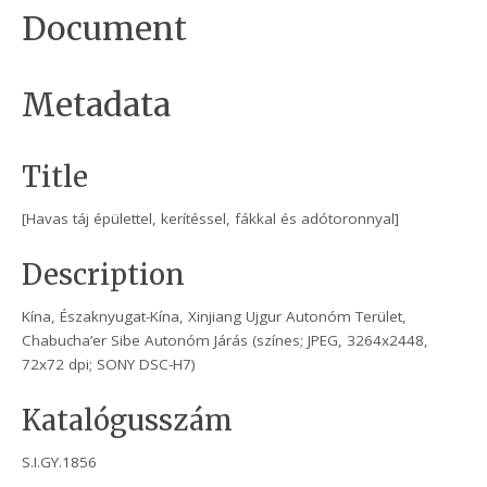
Document
Metadata
Title
[Havas táj épülettel, kerítéssel, fákkal és adótoronnyal]
Description
Kína, Északnyugat-Kína, Xinjiang Ujgur Autonóm Terület,
Chabucha’er Sibe Autonóm Járás (színes; JPEG, 3264x2448,
72x72 dpi; SONY DSC-H7)
Katalógusszám
S.I.GY.1856