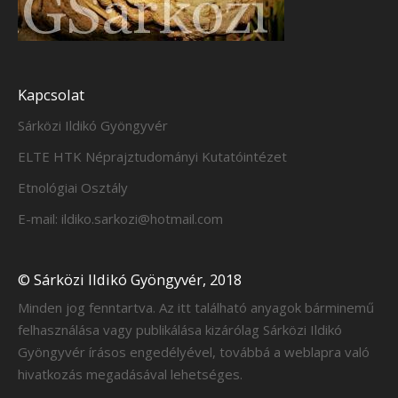
Kapcsolat
Sárközi Ildikó Gyöngyvér
ELTE HTK Néprajztudományi Kutatóintézet
Etnológiai Osztály
E-mail: ildiko.sarkozi@hotmail.com
© Sárközi Ildikó Gyöngyvér, 2018
Minden jog fenntartva. Az itt található anyagok bárminemű
felhasználása vagy publikálása kizárólag Sárközi Ildikó
Gyöngyvér írásos engedélyével, továbbá a weblapra való
hivatkozás megadásával lehetséges.