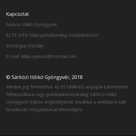
Kapcsolat
Sárközi Ildikó Gyöngyvér
ELTE HTK Néprajztudományi Kutatóintézet
Etnológiai Osztály
E-mail: ildiko.sarkozi@hotmail.com
© Sárközi Ildikó Gyöngyvér, 2018
Minden jog fenntartva. Az itt található anyagok bárminemű
felhasználása vagy publikálása kizárólag Sárközi Ildikó
Gyöngyvér írásos engedélyével, továbbá a weblapra való
hivatkozás megadásával lehetséges.