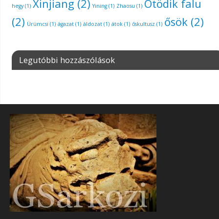
Xinjiang
(2)
Ötödik falu
hegy
(1)
Yining
(1)
Zhaosu
(1)
(2)
ősök
(2)
Ürümcsi
(1)
ágazat
(1)
áldozat
(1)
átok
(1)
őskultusz
(1)
Legutóbbi hozzászólások