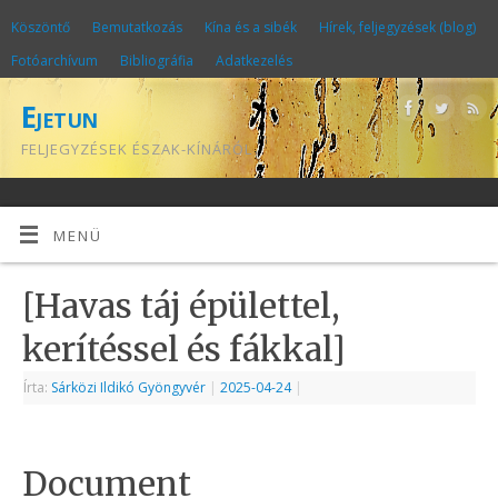
Köszöntő
Bemutatkozás
Kína és a sibék
Hírek, feljegyzések (blog)
Fotóarchívum
Bibliográfia
Adatkezelés
Ejetun
FELJEGYZÉSEK ÉSZAK-KÍNÁRÓL
MENÜ
[Havas táj épülettel,
kerítéssel és fákkal]
Írta:
Sárközi Ildikó Gyöngyvér
|
2025-04-24
|
Document