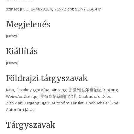
színes; JPEG, 2448x3264, 72x72 dpi; SONY DSC-H7
Megjelenés
[Nincs]
Kiállítás
[Nincs]
Földrajzi tárgyszavak
Kína, Északnyugat-Kína, Xinjiang; 新疆维吾尔自治区 Xinjiang
Weiwu’er Zizhiqu, 察布查尔锡伯自治县 Chabucha’er Xibo
Zizhixian; Xinjiang Ujgur Autonóm Terület, Chabucha’er Sibe
Autonóm Járás
Tárgyszavak