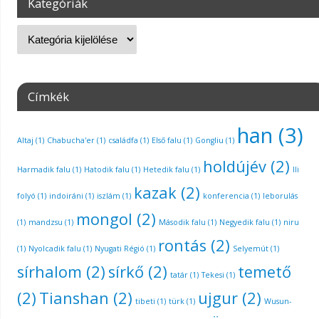
Kategóriák
Címkék
han
(3)
Altaj
(1)
Chabucha'er
(1)
családfa
(1)
Első falu
(1)
Gongliu
(1)
holdújév
(2)
Harmadik falu
(1)
Hatodik falu
(1)
Hetedik falu
(1)
Ili
kazak
(2)
folyó
(1)
indoiráni
(1)
iszlám
(1)
konferencia
(1)
leborulás
mongol
(2)
(1)
mandzsu
(1)
Második falu
(1)
Negyedik falu
(1)
niru
rontás
(2)
(1)
Nyolcadik falu
(1)
Nyugati Régió
(1)
Selyemút
(1)
sírhalom
(2)
sírkő
(2)
temető
tatár
(1)
Tekesi
(1)
(2)
Tianshan
(2)
ujgur
(2)
tibeti
(1)
türk
(1)
Wusun-