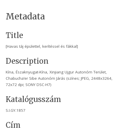
Metadata
Title
[Havas táj épülettel, kerítéssel és fákkal]
Description
Kína, Északnyugat-Kína, Xinjiang Ujgur Autonóm Terület,
Chabucha’er Sibe Autonóm Járás (színes; JPEG, 2448x3264,
72x72 dpi; SONY DSC-H7)
Katalógusszám
S.I.GY.1857
Cím