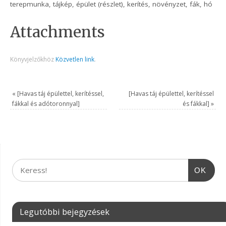
terepmunka, tájkép, épület (részlet), kerítés, növényzet, fák, hó
Attachments
Könyvjelzőkhöz
Közvetlen link
.
«
[Havas táj épülettel, kerítéssel,
[Havas táj épülettel, kerítéssel
fákkal és adótoronnyal]
és fákkal]
»
OK
Legutóbbi bejegyzések