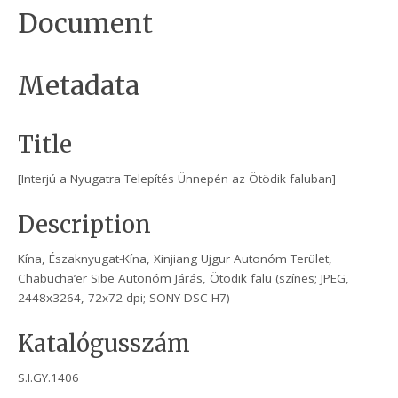
Document
Metadata
Title
[Interjú a Nyugatra Telepítés Ünnepén az Ötödik faluban]
Description
Kína, Északnyugat-Kína, Xinjiang Ujgur Autonóm Terület,
Chabucha’er Sibe Autonóm Járás, Ötödik falu (színes; JPEG,
2448x3264, 72x72 dpi; SONY DSC-H7)
Katalógusszám
S.I.GY.1406