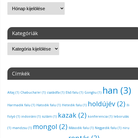
Kategóriák
Címkék
han
(3)
Altaj
(1)
Chabucha'er
(1)
családfa
(1)
Első falu
(1)
Gongliu
(1)
holdújév
(2)
Harmadik falu
(1)
Hatodik falu
(1)
Hetedik falu
(1)
Ili
kazak
(2)
folyó
(1)
indoiráni
(1)
iszlám
(1)
konferencia
(1)
leborulás
mongol
(2)
(1)
mandzsu
(1)
Második falu
(1)
Negyedik falu
(1)
niru
rontás
(2)