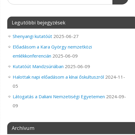
Legutóbbi bejegyzések
Shenyangi kutatóút
2025-06-27
Előadásom a Kara György nemzetközi
emlékkonferencián
2025-06-09
Kutatóút Mandzsúriában
2025-06-09
Halottak napi előadásom a kínai őskultuszról
2024-11-
05
Látogatás a Daliani Nemzetiségi Egyetemen
2024-09-
09
Archívum