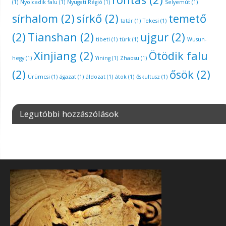
(1)
Nyolcadik falu
(1)
Nyugati Régió
(1)
Selyemút
(1)
sírhalom
(2)
sírkő
(2)
temető
tatár
(1)
Tekesi
(1)
(2)
Tianshan
(2)
ujgur
(2)
tibeti
(1)
türk
(1)
Wusun-
Xinjiang
(2)
Ötödik falu
hegy
(1)
Yining
(1)
Zhaosu
(1)
(2)
ősök
(2)
Ürümcsi
(1)
ágazat
(1)
áldozat
(1)
átok
(1)
őskultusz
(1)
Legutóbbi hozzászólások