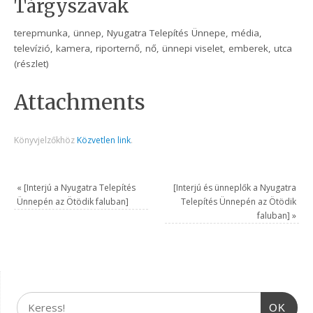
Tárgyszavak
terepmunka, ünnep, Nyugatra Telepítés Ünnepe, média,
televízió, kamera, riporternő, nő, ünnepi viselet, emberek, utca
(részlet)
Attachments
Könyvjelzőkhöz
Közvetlen link
.
«
[Interjú a Nyugatra Telepítés
[Interjú és ünneplők a Nyugatra
Ünnepén az Ötödik faluban]
Telepítés Ünnepén az Ötödik
faluban]
»
OK