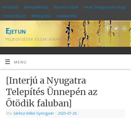
Köszöntő
Bemutatkozás
Kína és a sibék
Hírek, feljegyzések (blog)
Fotóarchívum
Bibliográfia
Adatkezelés
Ejetun
FELJEGYZÉSEK ÉSZAK-KÍNÁRÓL
MENÜ
[Interjú a Nyugatra
Telepítés Ünnepén az
Ötödik faluban]
Írta:
Sárközi Ildikó Gyöngyvér
|
2025-07-28
|