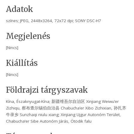
Adatok
színes; JPEG, 2448x3264, 72x72 dpi; SONY DSC-H7
Megjelenés
[Nincs]
Kiállítás
[Nincs]
Földrajzi tárgyszavak
Kína, Északnyugat-Kína; 新疆维吾尔自治区 Xinjiang Weiwu’er
Zizhiqu, 察布查尔锡伯自治县 Chabucha’er Xibo Zizhixian, 孙扎齐
牛录乡 Sunzhaqi niulu xiang; Xinjiang Ujgur Autonóm Terület,
Chabucha’er Sibe Autonóm Járás, Ötödik falu