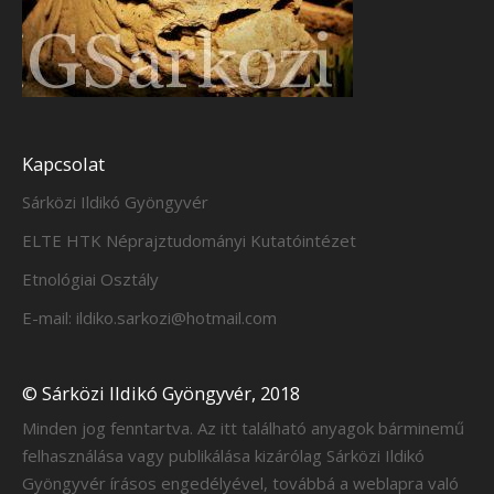
Kapcsolat
Sárközi Ildikó Gyöngyvér
ELTE HTK Néprajztudományi Kutatóintézet
Etnológiai Osztály
E-mail: ildiko.sarkozi@hotmail.com
© Sárközi Ildikó Gyöngyvér, 2018
Minden jog fenntartva. Az itt található anyagok bárminemű
felhasználása vagy publikálása kizárólag Sárközi Ildikó
Gyöngyvér írásos engedélyével, továbbá a weblapra való