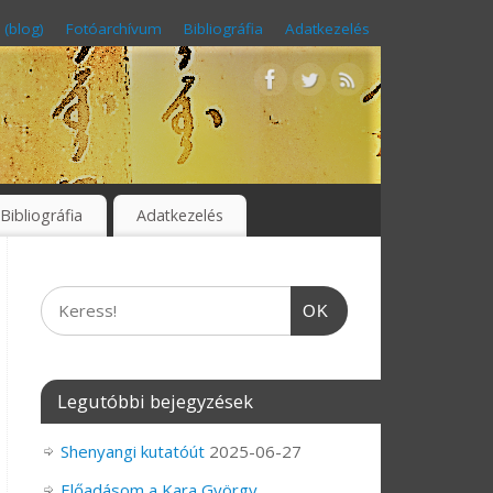
 (blog)
Fotóarchívum
Bibliográfia
Adatkezelés
Bibliográfia
Adatkezelés
OK
Legutóbbi bejegyzések
Shenyangi kutatóút
2025-06-27
Előadásom a Kara György