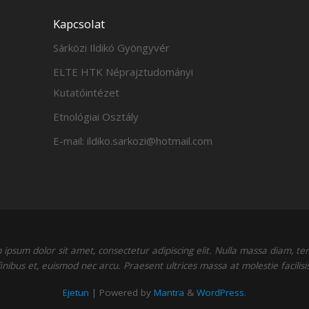
Kapcsolat
Sárközi Ildikó Gyöngyvér
ELTE HTK Néprajztudományi
Kutatóintézet
Etnológiai Osztály
E-mail: ildiko.sarkozi@hotmail.com
ipsum dolor sit amet, consectetur adipiscing elit. Nulla massa diam, t
finibus et, euismod nec arcu. Praesent ultrices massa at molestie facilisis
Ejetun
| Powered by
Mantra
&
WordPress.