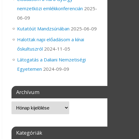
nemzetközi emlékkonferencián
2025-
06-09
Kutatóút Mandzsúriában
2025-06-09
Halottak napi előadásom a kínai
őskultuszról
2024-11-05
Látogatás a Daliani Nemzetiségi
Egyetemen
2024-09-09
Archívum
Kategóriák