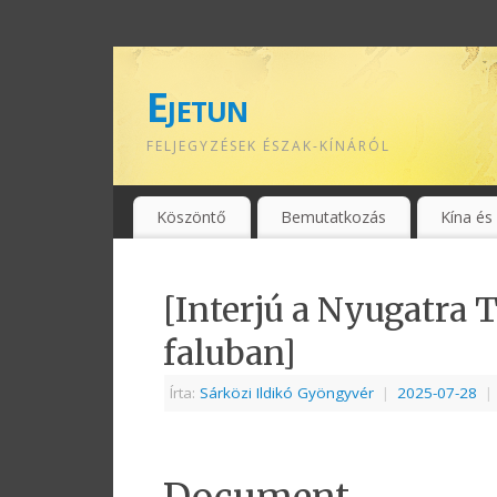
Ejetun
FELJEGYZÉSEK ÉSZAK-KÍNÁRÓL
Köszöntő
Bemutatkozás
Kína és
[Interjú a Nyugatra 
faluban]
Írta:
Sárközi Ildikó Gyöngyvér
|
2025-07-28
|