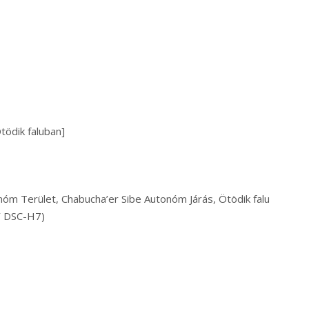
tödik faluban]
nóm Terület, Chabucha’er Sibe Autonóm Járás, Ötödik falu
Y DSC-H7)