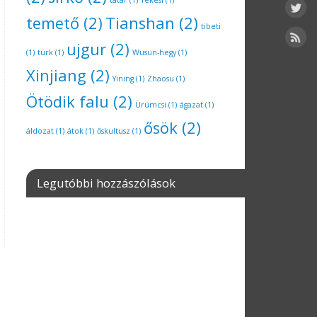
tatár
(1)
Tekesi
(1)
temető
(2)
Tianshan
(2)
tibeti
ujgur
(2)
(1)
türk
(1)
Wusun-hegy
(1)
Xinjiang
(2)
Yining
(1)
Zhaosu
(1)
Ötödik falu
(2)
Ürümcsi
(1)
ágazat
(1)
ősök
(2)
áldozat
(1)
átok
(1)
őskultusz
(1)
Legutóbbi hozzászólások