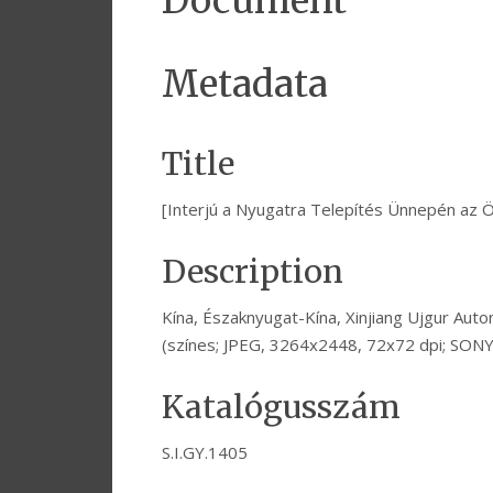
Document
Metadata
Title
[Interjú a Nyugatra Telepítés Ünnepén az Ö
Description
Kína, Északnyugat-Kína, Xinjiang Ujgur Auto
(színes; JPEG, 3264x2448, 72x72 dpi; SON
Katalógusszám
S.I.GY.1405