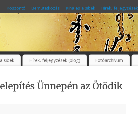
Köszöntő
Bemutatkozás
Kína és a sibék
Hírek, feljegyzések
 a sibék
Hírek, feljegyzések (blog)
Fotóarchívum
Telepítés Ünnepén az Ötödik