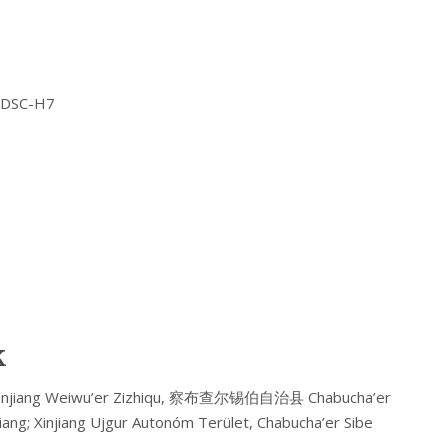
Y DSC-H7
k
njiang Weiwu’er Zizhiqu, 察布查尔锡伯自治县 Chabucha’er
ng; Xinjiang Ujgur Autonóm Terület, Chabucha’er Sibe