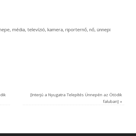
pe, média, televízió, kamera, riporternő, nő, ünnepi
dik
[Interjú a Nyugatra Telepítés Ünnepén az Ötödik
faluban]
»