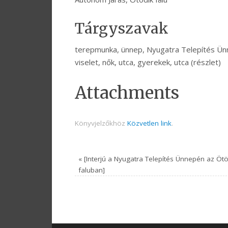
Tárgyszavak
terepmunka, ünnep, Nyugatra Telepítés Ünne
viselet, nők, utca, gyerekek, utca (részlet)
Attachments
Könyvjelzőkhöz
Közvetlen link
.
«
[Interjú a Nyugatra Telepítés Ünnepén az Ötö
faluban]