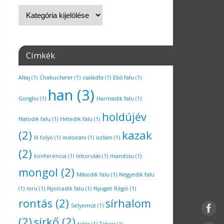
Címkék
Altaj
(1)
Chabucha'er
(1)
családfa
(1)
Első falu
(1)
han
(3)
Gongliu
(1)
Harmadik falu
(1)
holdújév
Hatodik falu
(1)
Hetedik falu
(1)
(2)
kazak
Ili folyó
(1)
indoiráni
(1)
iszlám
(1)
(2)
konferencia
(1)
leborulás
(1)
mandzsu
(1)
mongol
(2)
Második falu
(1)
Negyedik falu
(1)
niru
(1)
Nyolcadik falu
(1)
Nyugati Régió
(1)
rontás
(2)
sírhalom
Selyemút
(1)
(2)
sírkő
(2)