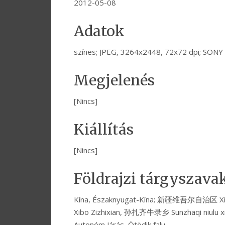
2012-05-08
Adatok
színes; JPEG, 3264x2448, 72x72 dpi; SON
Megjelenés
[Nincs]
Kiállítás
[Nincs]
Földrajzi tárgyszava
Kína, Északnyugat-Kína; 新疆维吾尔自治区 Xi
Xibo Zizhixian, 孙扎齐牛录乡 Sunzhaqi niulu xia
Autonóm Járás, Ötödik falu