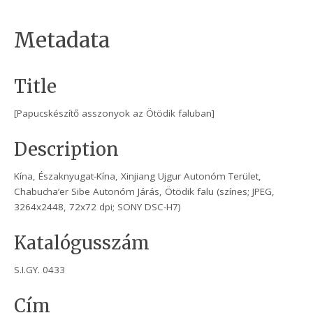
Metadata
Title
[Papucskészítő asszonyok az Ötödik faluban]
Description
Kína, Északnyugat-Kína, Xinjiang Ujgur Autonóm Terület,
Chabucha’er Sibe Autonóm Járás, Ötödik falu (színes; JPEG,
3264x2448, 72x72 dpi; SONY DSC-H7)
Katalógusszám
S.I.GY. 0433
Cím