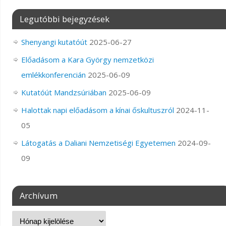
Legutóbbi bejegyzések
Shenyangi kutatóút
2025-06-27
Előadásom a Kara György nemzetközi
emlékkonferencián
2025-06-09
Kutatóút Mandzsúriában
2025-06-09
Halottak napi előadásom a kínai őskultuszról
2024-11-
05
Látogatás a Daliani Nemzetiségi Egyetemen
2024-09-
09
Archívum