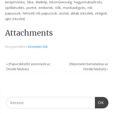
terepmunka, Sibe, életkép, kézművesség, hagyományőrzés,
cipőkészítés, portré, emberek, nők, munkavégzés, női
papucsok, hímzett női papucsok, asztal, ablak (részlet), virágok,
ajtó (részlet)
Attachments
Könyvjelzőkhöz
Közvetlen link
.
«
[Papucskészítő asszonyok az
[Népviselet bemutatása az
Ötödik faluban]
Ötödik faluban]
»
OK