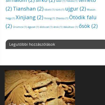
tatár
(1)
Tekesi
(1)
(2)
Tianshan
(2)
ujgur
(2)
tibeti
(1)
türk
(1)
Wusun-
Xinjiang
(2)
Ötödik falu
hegy
(1)
Yining
(1)
Zhaosu
(1)
(2)
ősök
(2)
Ürümcsi
(1)
ágazat
(1)
áldozat
(1)
átok
(1)
őskultusz
(1)
Legutóbbi hozzászólások