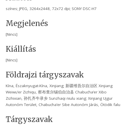
színes; JPEG, 3264x2448, 72x72 dpi; SONY DSC-H7
Megjelenés
[Nincs]
Kiállítás
[Nincs]
Földrajzi tárgyszavak
Kína, Északnyugat-Kína, Xinjiang; 新疆维吾尔自治区 Xinjiang
Weiwu’er Zizhiqu, 察布查尔锡伯自治县 Chabucha’er Xibo
Zizhixian, 孙扎齐牛录乡 Sunzhaqi niulu xiang; Xinjiang Ujgur
Autonóm Terület, Chabucha’er Sibe Autonóm Járás, Ötödik falu
Tárgyszavak