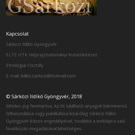
Kapcsolat
Sárközi Ildikó Gyöngyvér
ELTE HTK Néprajztudományi Kutatóintézet
Etnológiai Osztály
E-mail: ildiko.sarkozi@hotmail.com
© Sárközi Ildikó Gyöngyvér, 2018
Minden jog fenntartva. Az itt található anyagok bárminemű
felhasználása vagy publikálása kizárólag Sárközi Ildikó
Gyöngyvér írásos engedélyével, továbbá a weblapra való
hivatkozás megadásával lehetséges.