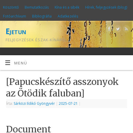
Köszöntő
Bemutatkozás
Kína és a sibék
Hírek, feljegyzések (blog)
Fotóarchívum
Bibliográfia
Adatkezelés
Ejetun
FELJEGYZÉSEK ÉSZAK-KÍNÁRÓL
MENÜ
[Papucskészítő asszonyok
az Ötödik faluban]
Írta:
Sárközi Ildikó Gyöngyvér
|
2025-07-21
|
Document