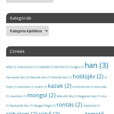
Kategóriák
Címkék
han
(3)
Altaj
(1)
Chabucha'er
(1)
családfa
(1)
Első falu
(1)
Gongliu
(1)
holdújév
(2)
Harmadik falu
(1)
Hatodik falu
(1)
Hetedik falu
(1)
Ili
kazak
(2)
folyó
(1)
indoiráni
(1)
iszlám
(1)
konferencia
(1)
leborulás
mongol
(2)
(1)
mandzsu
(1)
Második falu
(1)
Negyedik falu
(1)
niru
rontás
(2)
(1)
Nyolcadik falu
(1)
Nyugati Régió
(1)
Selyemút
(1)
sírhalom
(2)
sírkő
(2)
temető