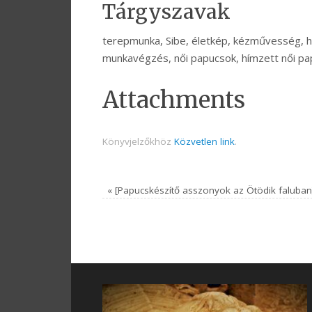
Tárgyszavak
terepmunka, Sibe, életkép, kézművesség, h
munkavégzés, női papucsok, hímzett női papuc
Attachments
Könyvjelzőkhöz
Közvetlen link
.
«
[Papucskészítő asszonyok az Ötödik faluban