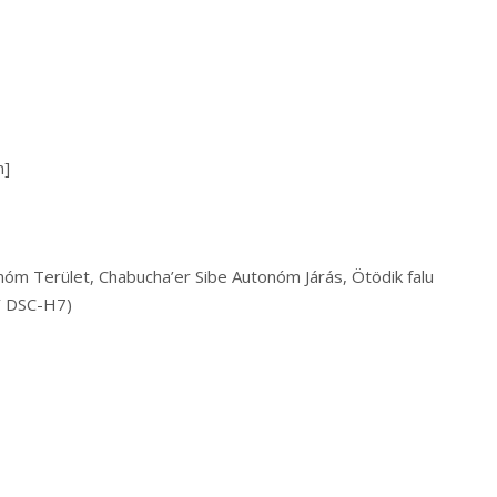
n]
nóm Terület, Chabucha’er Sibe Autonóm Járás, Ötödik falu
Y DSC-H7)