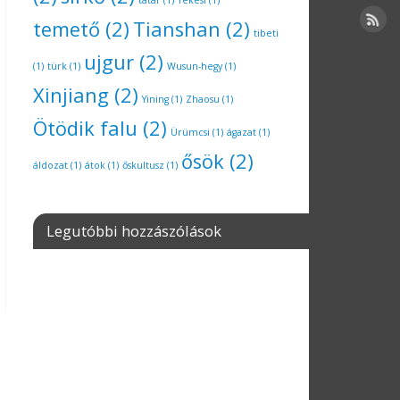
tatár
(1)
Tekesi
(1)
temető
(2)
Tianshan
(2)
tibeti
ujgur
(2)
(1)
türk
(1)
Wusun-hegy
(1)
Xinjiang
(2)
Yining
(1)
Zhaosu
(1)
Ötödik falu
(2)
Ürümcsi
(1)
ágazat
(1)
ősök
(2)
áldozat
(1)
átok
(1)
őskultusz
(1)
Legutóbbi hozzászólások