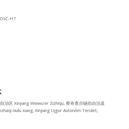
Y DSC-H7
k
疆维吾尔自治区 Xinjiang Weiwu’er Zizhiqu, 察布查尔锡伯自治县
qi niulu xiang; Xinjiang Ujgur Autonóm Terület,
u