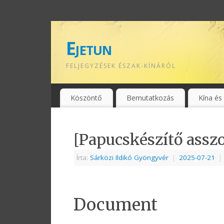
Ejetun
FELJEGYZÉSEK ÉSZAK-KÍNÁRÓL
Köszöntő
Bemutatkozás
Kína és
[Papucskészítő assz
Írta:
Sárközi Ildikó Gyöngyvér
|
2025-07-21
|
Document