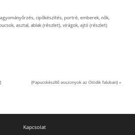
agyományőrzés, cipőkészítés, portré, emberek, nők,
sok, asztal, ablak (részlet), virágok, ajtó (részlet)
]
[Papucskészítő asszonyok az Ötödik faluban]
»
Kapcsolat