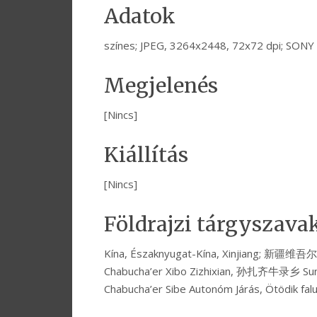
Adatok
színes; JPEG, 3264x2448, 72x72 dpi; SON
Megjelenés
[Nincs]
Kiállítás
[Nincs]
Földrajzi tárgyszava
Kína, Északnyugat-Kína, Xinjiang; 新
Chabucha’er Xibo Zizhixian, 孙扎齐牛录乡 Sunzha
Chabucha’er Sibe Autonóm Járás, Ötödik fal