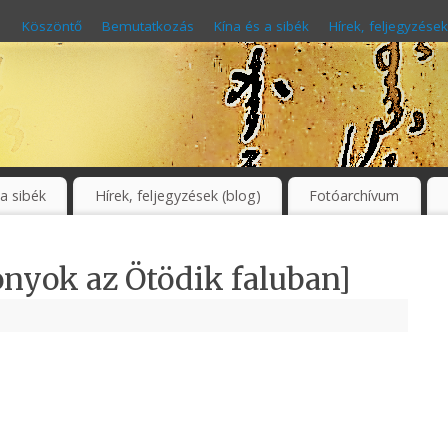
Köszöntő
Bemutatkozás
Kína és a sibék
Hírek, feljegyzések
 a sibék
Hírek, feljegyzések (blog)
Fotóarchívum
onyok az Ötödik faluban]