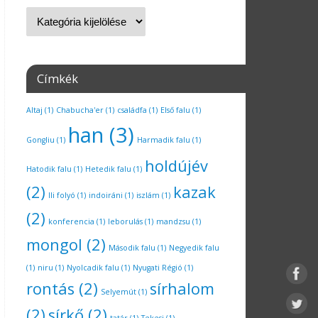
Címkék
Altaj
(1)
Chabucha'er
(1)
családfa
(1)
Első falu
(1)
han
(3)
Gongliu
(1)
Harmadik falu
(1)
holdújév
Hatodik falu
(1)
Hetedik falu
(1)
(2)
kazak
Ili folyó
(1)
indoiráni
(1)
iszlám
(1)
(2)
konferencia
(1)
leborulás
(1)
mandzsu
(1)
mongol
(2)
Második falu
(1)
Negyedik falu
(1)
niru
(1)
Nyolcadik falu
(1)
Nyugati Régió
(1)
rontás
(2)
sírhalom
Selyemút
(1)
(2)
sírkő
(2)