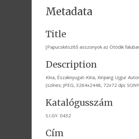
Metadata
Title
[Papucskészítő asszonyok az Ötödik faluba
Description
Kína, Északnyugat-Kína, Xinjiang Ujgur Auto
(színes; JPEG, 3264x2448, 72x72 dpi; SON
Katalógusszám
S.I.GY. 0432
Cím