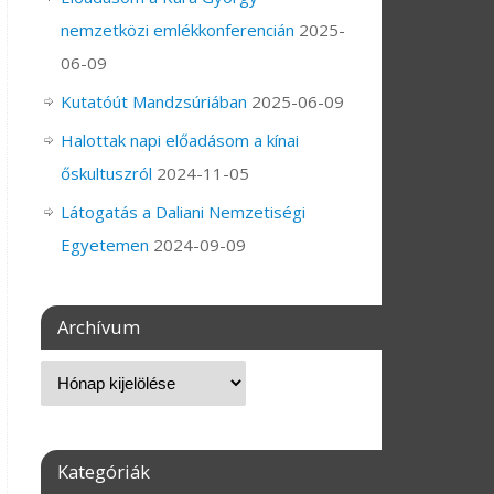
nemzetközi emlékkonferencián
2025-
06-09
Kutatóút Mandzsúriában
2025-06-09
Halottak napi előadásom a kínai
őskultuszról
2024-11-05
Látogatás a Daliani Nemzetiségi
Egyetemen
2024-09-09
Archívum
Kategóriák