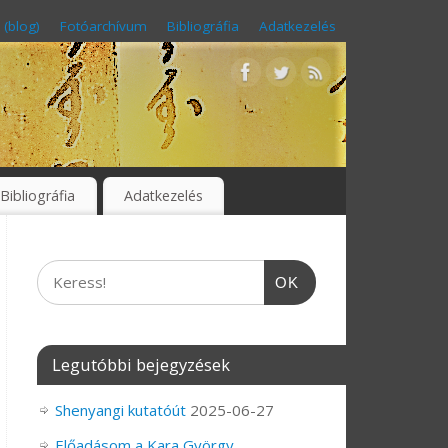
 (blog)
Fotóarchívum
Bibliográfia
Adatkezelés
Bibliográfia
Adatkezelés
OK
Legutóbbi bejegyzések
Shenyangi kutatóút
2025-06-27
Előadásom a Kara György