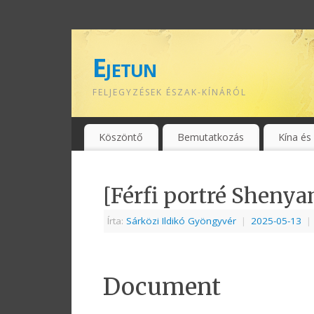
Ejetun
FELJEGYZÉSEK ÉSZAK-KÍNÁRÓL
Köszöntő
Bemutatkozás
Kína és
[Férfi portré Shenya
Írta:
Sárközi Ildikó Gyöngyvér
|
2025-05-13
|
Document