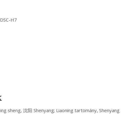
Y DSC-H7
k
ning sheng, 沈阳 Shenyang; Liaoning tartomány, Shenyang