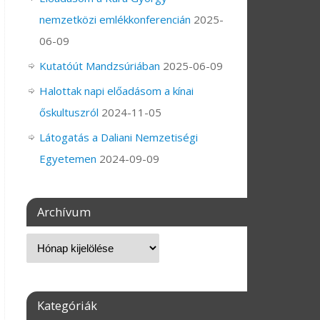
nemzetközi emlékkonferencián
2025-
06-09
Kutatóút Mandzsúriában
2025-06-09
Halottak napi előadásom a kínai
őskultuszról
2024-11-05
Látogatás a Daliani Nemzetiségi
Egyetemen
2024-09-09
Archívum
Kategóriák