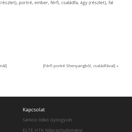
szlet), portré, ember, férfi, családfa, ágy (részlet), fal
nál]
[Férfi portré Shenyangból, családfával]
»
Kapcsolat
Sárközi Ildikó Gyöngyvér
ELTE HTK Néprajztudományi