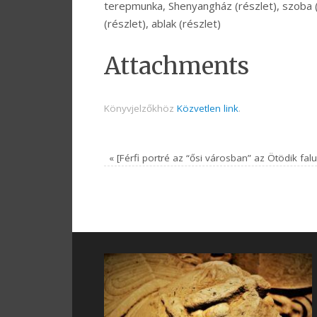
terepmunka, Shenyangház (részlet), szoba (ré
(részlet), ablak (részlet)
Attachments
Könyvjelzőkhöz
Közvetlen link
.
«
[Férfi portré az “ősi városban” az Ötödik falu