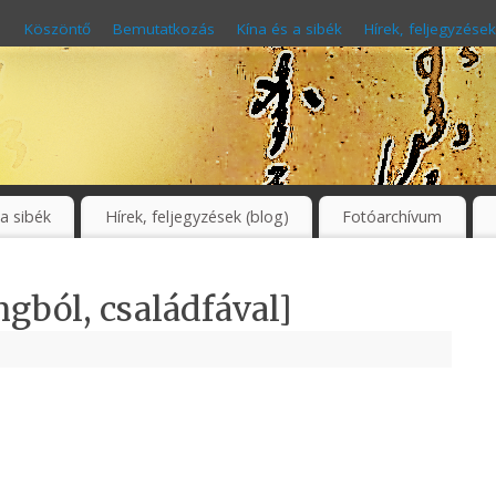
Köszöntő
Bemutatkozás
Kína és a sibék
Hírek, feljegyzések
 a sibék
Hírek, feljegyzések (blog)
Fotóarchívum
ngból, családfával]