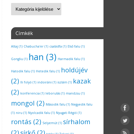
Címkék
Altaj
(1)
Chabucha'er
(1)
családfa
(1)
Első falu
(1)
han
(3)
Gongliu
(1)
Harmadik falu
(1)
holdújév
Hatodik falu
(1)
Hetedik falu
(1)
(2)
kazak
Ili folyó
(1)
indoiráni
(1)
iszlám
(1)
(2)
konferencia
(1)
leborulás
(1)
mandzsu
(1)
mongol
(2)
Második falu
(1)
Negyedik falu
(1)
niru
(1)
Nyolcadik falu
(1)
Nyugati Régió
(1)
rontás
(2)
sírhalom
Selyemút
(1)
(2)
sírkő
(2)