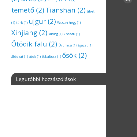
tatár
(1)
Tekesi
(1)
temető
(2)
Tianshan
(2)
tibeti
ujgur
(2)
(1)
türk
(1)
Wusun-hegy
(1)
Xinjiang
(2)
Yining
(1)
Zhaosu
(1)
Ötödik falu
(2)
Ürümcsi
(1)
ágazat
(1)
ősök
(2)
áldozat
(1)
átok
(1)
őskultusz
(1)
Legutóbbi hozzászólások