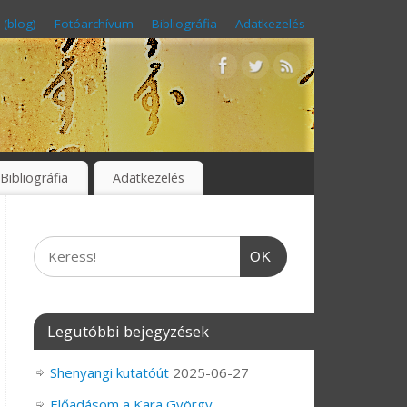
 (blog)
Fotóarchívum
Bibliográfia
Adatkezelés
Bibliográfia
Adatkezelés
OK
Legutóbbi bejegyzések
Shenyangi kutatóút
2025-06-27
Előadásom a Kara György