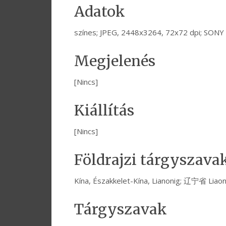
Adatok
színes; JPEG, 2448x3264, 72x72 dpi; SON
Megjelenés
[Nincs]
Kiállítás
[Nincs]
Földrajzi tárgyszava
Kína, Északkelet-Kína, Lianonig; 辽宁省 Liao
Tárgyszavak