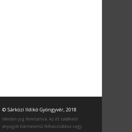
© Sárközi Ildikó Gyöngyvér, 2018
Minden jog fenntartva. Az itt található
anyagok bárminemű felhasználása vagy