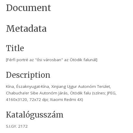
Document
Metadata
Title
[Férfi portré az "ősi városban" az Ötödik falunál]
Description
Kína, Északnyugat-Kína, Xinjiang Ujgur Autonóm Terület,
Chabucha’er Sibe Autonóm Járás, Ötödik falu (színes; JPEG,
4160x3120, 72x72 dpi; Xiaomi Redmi 4X)
Katalógusszám
S.I.GY. 2172