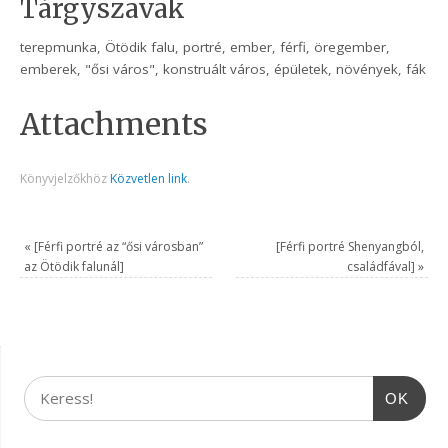
Tárgyszavak
terepmunka, Ötödik falu, portré, ember, férfi, öregember,
emberek, "ősi város", konstruált város, épületek, növények, fák
Attachments
Könyvjelzőkhöz
Közvetlen link
.
«
[Férfi portré az “ősi városban”
[Férfi portré Shenyangból,
az Ötödik falunál]
családfával]
»
OK