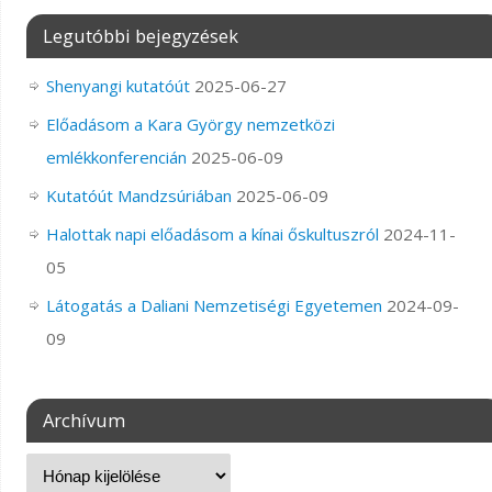
Legutóbbi bejegyzések
Shenyangi kutatóút
2025-06-27
Előadásom a Kara György nemzetközi
emlékkonferencián
2025-06-09
Kutatóút Mandzsúriában
2025-06-09
Halottak napi előadásom a kínai őskultuszról
2024-11-
05
Látogatás a Daliani Nemzetiségi Egyetemen
2024-09-
09
Archívum