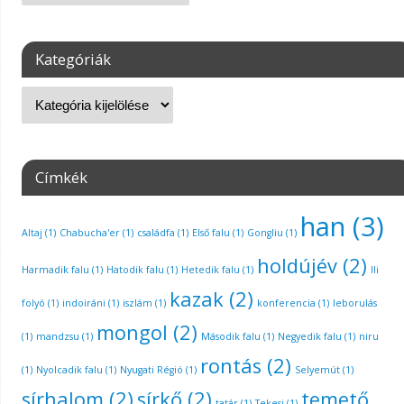
Kategóriák
Címkék
han
(3)
Altaj
(1)
Chabucha'er
(1)
családfa
(1)
Első falu
(1)
Gongliu
(1)
holdújév
(2)
Harmadik falu
(1)
Hatodik falu
(1)
Hetedik falu
(1)
Ili
kazak
(2)
folyó
(1)
indoiráni
(1)
iszlám
(1)
konferencia
(1)
leborulás
mongol
(2)
(1)
mandzsu
(1)
Második falu
(1)
Negyedik falu
(1)
niru
rontás
(2)
(1)
Nyolcadik falu
(1)
Nyugati Régió
(1)
Selyemút
(1)
sírhalom
(2)
sírkő
(2)
temető
tatár
(1)
Tekesi
(1)