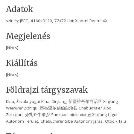
Adatok
színes; JPEG, 4160x3120, 72x72 dpi; Xiaomi Redmi 4X
Megjelenés
[Nincs]
Kiállítás
[Nincs]
Földrajzi tárgyszavak
Kína, Északnyugat-Kína, Xinjiang; 新疆维吾尔自治区 Xinjiang
Weiwu’er Zizhiqu, 察布查尔锡伯自治县 Chabucha’er Xibo
Zizhixian, 孙扎齐牛录乡 Sunzhaqi niulu xiang; Xinjiang Ujgur
Autonóm Terület, Chabucha’er Sibe Autonóm Járás, Ötödik falu