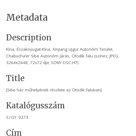
Metadata
Description
Kína, Északnyugat-Kína, Xinjiang Ujgur Autonóm Terület,
Chabucha’er Sibe Autonóm Járás, Ötödik falu (színes; JPEG,
3264x2448, 72x72 dpi; SONY DSC-H7)
Title
[Sibe ház műhelyének részlete az Ötödik faluban]
Katalógusszám
S.I.GY. 0273
Cím