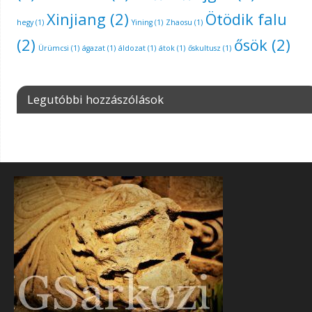
Xinjiang
(2)
Ötödik falu
hegy
(1)
Yining
(1)
Zhaosu
(1)
(2)
ősök
(2)
Ürümcsi
(1)
ágazat
(1)
áldozat
(1)
átok
(1)
őskultusz
(1)
Legutóbbi hozzászólások