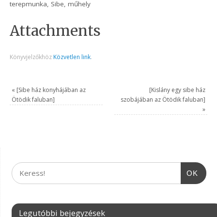
terepmunka, Sibe, műhely
Attachments
Könyvjelzőkhöz
Közvetlen link
.
«
[Sibe ház konyhájában az
[Kislány egy sibe ház
Ötödik faluban]
szobájában az Ötödik faluban]
»
OK
Legutóbbi bejegyzések