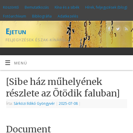
Köszöntő
Bemutatkozás
Kína és a sibék
Hírek, feljegyzések (blog)
Fotóarchívum
Bibliográfia
Adatkezelés
Ejetun
FELJEGYZÉSEK ÉSZAK-KÍNÁRÓL
MENÜ
[Sibe ház műhelyének
részlete az Ötödik faluban]
Írta:
Sárközi Ildikó Gyöngyvér
|
2025-07-08
|
Document