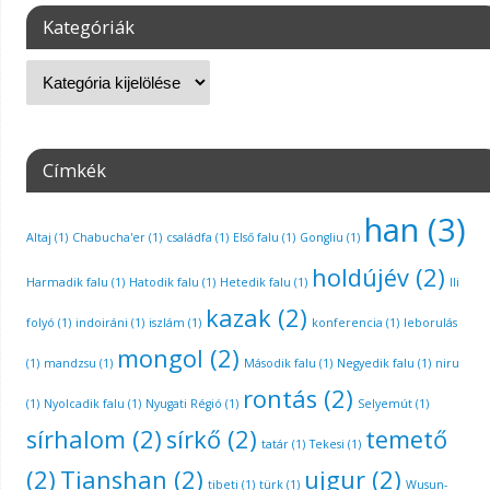
Kategóriák
Címkék
han
(3)
Altaj
(1)
Chabucha'er
(1)
családfa
(1)
Első falu
(1)
Gongliu
(1)
holdújév
(2)
Harmadik falu
(1)
Hatodik falu
(1)
Hetedik falu
(1)
Ili
kazak
(2)
folyó
(1)
indoiráni
(1)
iszlám
(1)
konferencia
(1)
leborulás
mongol
(2)
(1)
mandzsu
(1)
Második falu
(1)
Negyedik falu
(1)
niru
rontás
(2)
(1)
Nyolcadik falu
(1)
Nyugati Régió
(1)
Selyemút
(1)
sírhalom
(2)
sírkő
(2)
temető
tatár
(1)
Tekesi
(1)
(2)
Tianshan
(2)
ujgur
(2)
tibeti
(1)
türk
(1)
Wusun-