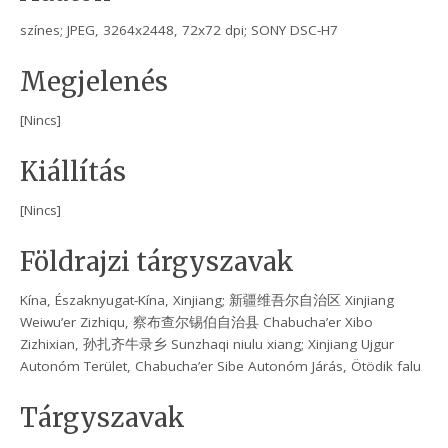
színes; JPEG, 3264x2448, 72x72 dpi; SONY DSC-H7
Megjelenés
[Nincs]
Kiállítás
[Nincs]
Földrajzi tárgyszavak
Kína, Északnyugat-Kína, Xinjiang; 新疆维吾尔自治区 Xinjiang
Weiwu’er Zizhiqu, 察布查尔锡伯自治县 Chabucha’er Xibo
Zizhixian, 孙扎齐牛录乡 Sunzhaqi niulu xiang; Xinjiang Ujgur
Autonóm Terület, Chabucha’er Sibe Autonóm Járás, Ötödik falu
Tárgyszavak