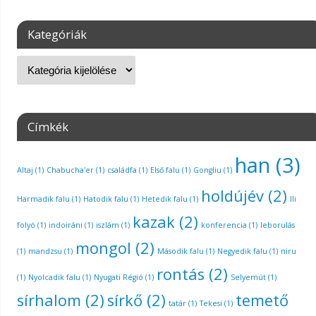
Kategóriák
Címkék
han
(3)
Altaj
(1)
Chabucha'er
(1)
családfa
(1)
Első falu
(1)
Gongliu
(1)
holdújév
(2)
Harmadik falu
(1)
Hatodik falu
(1)
Hetedik falu
(1)
Ili
kazak
(2)
folyó
(1)
indoiráni
(1)
iszlám
(1)
konferencia
(1)
leborulás
mongol
(2)
(1)
mandzsu
(1)
Második falu
(1)
Negyedik falu
(1)
niru
rontás
(2)
(1)
Nyolcadik falu
(1)
Nyugati Régió
(1)
Selyemút
(1)
sírhalom
(2)
sírkő
(2)
temető
tatár
(1)
Tekesi
(1)