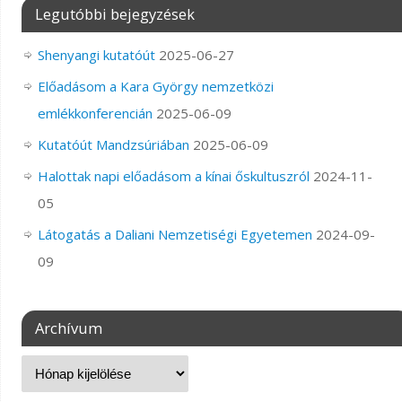
Legutóbbi bejegyzések
Shenyangi kutatóút
2025-06-27
Előadásom a Kara György nemzetközi
emlékkonferencián
2025-06-09
Kutatóút Mandzsúriában
2025-06-09
Halottak napi előadásom a kínai őskultuszról
2024-11-
05
Látogatás a Daliani Nemzetiségi Egyetemen
2024-09-
09
Archívum