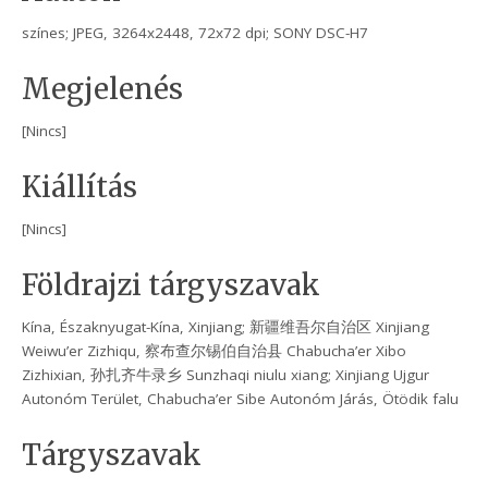
színes; JPEG, 3264x2448, 72x72 dpi; SONY DSC-H7
Megjelenés
[Nincs]
Kiállítás
[Nincs]
Földrajzi tárgyszavak
Kína, Északnyugat-Kína, Xinjiang; 新疆维吾尔自治区 Xinjiang
Weiwu’er Zizhiqu, 察布查尔锡伯自治县 Chabucha’er Xibo
Zizhixian, 孙扎齐牛录乡 Sunzhaqi niulu xiang; Xinjiang Ujgur
Autonóm Terület, Chabucha’er Sibe Autonóm Járás, Ötödik falu
Tárgyszavak