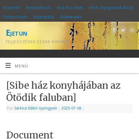
Köszöntő
Bemutatkozás
Kína és a sibék
Hírek, feljegyzések (blog)
Fotóarchívum
Bibliográfia
Adatkezelés
Ejetun
FELJEGYZÉSEK ÉSZAK-KÍNÁRÓL
MENÜ
[Sibe ház konyhájában az
Ötödik faluban]
Írta:
Sárközi Ildikó Gyöngyvér
|
2025-07-08
|
Document