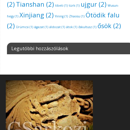
(2)
Tianshan
(2)
ujgur
(2)
tibeti
(1)
türk
(1)
Wusun-
Xinjiang
(2)
Ötödik falu
hegy
(1)
Yining
(1)
Zhaosu
(1)
(2)
ősök
(2)
Ürümcsi
(1)
ágazat
(1)
áldozat
(1)
átok
(1)
őskultusz
(1)
Legutóbbi hozzászólások