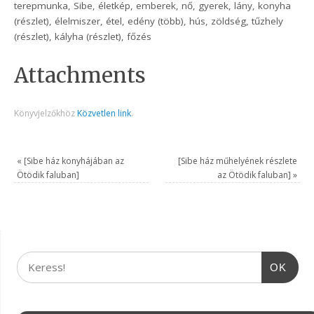
terepmunka, Sibe, életkép, emberek, nő, gyerek, lány, konyha
(részlet), élelmiszer, étel, edény (több), hús, zöldség, tűzhely
(részlet), kályha (részlet), főzés
Attachments
Könyvjelzőkhöz
Közvetlen link
.
«
[Sibe ház konyhájában az
[Sibe ház műhelyének részlete
Ötödik faluban]
az Ötödik faluban]
»
OK