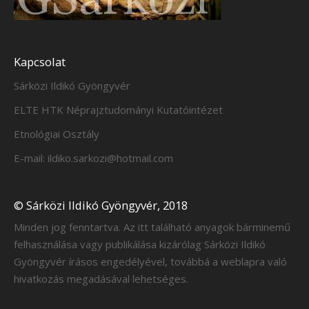
Kapcsolat
Sárközi Ildikó Gyöngyvér
ELTE HTK Néprajztudományi Kutatóintézet
Etnológiai Osztály
E-mail: ildiko.sarkozi@hotmail.com
© Sárközi Ildikó Gyöngyvér, 2018
Minden jog fenntartva. Az itt található anyagok bárminemű
felhasználása vagy publikálása kizárólag Sárközi Ildikó
Gyöngyvér írásos engedélyével, továbbá a weblapra való
hivatkozás megadásával lehetséges.