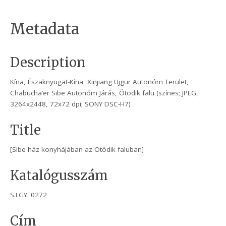
Metadata
Description
Kína, Északnyugat-Kína, Xinjiang Ujgur Autonóm Terület,
Chabucha’er Sibe Autonóm Járás, Ötödik falu (színes; JPEG,
3264x2448, 72x72 dpi; SONY DSC-H7)
Title
[Sibe ház konyhájában az Ötödik faluban]
Katalógusszám
S.I.GY. 0272
Cím