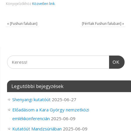
Könyvjelzőkhöz
Közvetlen link
.
«
[Fushun faluban]
[Férfiak Fushun faluban]
»
OK
Legutóbbi bejegyzések
Shenyangi kutatóút
2025-06-27
Előadásom a Kara György nemzetközi
emlékkonferencián
2025-06-09
Kutatóút Mandzsúriában
2025-06-09