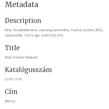
Metadata
Description
Kína, Északkelet-Kína, Liaoning tartomány, Fushun (színes; JPEG,
3264x2448, 72x72 dpi; SONY DSC-H7)
Title
[Ház Fushun faluban]
Katalógusszám
S.I.GY.1116
Cím
[Nincs]