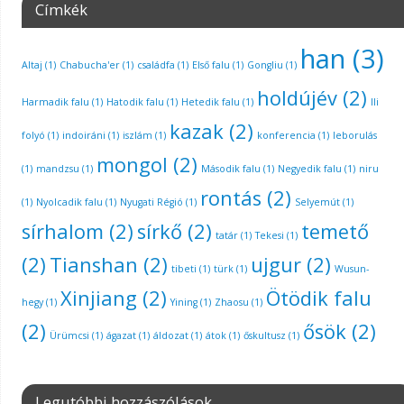
Címkék
han
(3)
Altaj
(1)
Chabucha'er
(1)
családfa
(1)
Első falu
(1)
Gongliu
(1)
holdújév
(2)
Harmadik falu
(1)
Hatodik falu
(1)
Hetedik falu
(1)
Ili
kazak
(2)
folyó
(1)
indoiráni
(1)
iszlám
(1)
konferencia
(1)
leborulás
mongol
(2)
(1)
mandzsu
(1)
Második falu
(1)
Negyedik falu
(1)
niru
rontás
(2)
(1)
Nyolcadik falu
(1)
Nyugati Régió
(1)
Selyemút
(1)
sírhalom
(2)
sírkő
(2)
temető
tatár
(1)
Tekesi
(1)
(2)
Tianshan
(2)
ujgur
(2)
tibeti
(1)
türk
(1)
Wusun-
Xinjiang
(2)
Ötödik falu
hegy
(1)
Yining
(1)
Zhaosu
(1)
(2)
ősök
(2)
Ürümcsi
(1)
ágazat
(1)
áldozat
(1)
átok
(1)
őskultusz
(1)
Legutóbbi hozzászólások