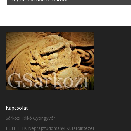
Kapcsolat
Sárközi Ildikó Gyöngyvér
ELTE HTK Néprajztudományi Kutatóintézet