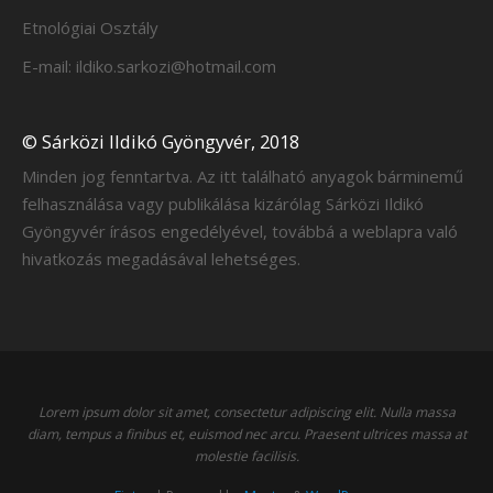
Etnológiai Osztály
E-mail: ildiko.sarkozi@hotmail.com
© Sárközi Ildikó Gyöngyvér, 2018
Minden jog fenntartva. Az itt található anyagok bárminemű
felhasználása vagy publikálása kizárólag Sárközi Ildikó
Gyöngyvér írásos engedélyével, továbbá a weblapra való
hivatkozás megadásával lehetséges.
Lorem ipsum dolor sit amet, consectetur adipiscing elit. Nulla massa
diam, tempus a finibus et, euismod nec arcu. Praesent ultrices massa at
molestie facilisis.