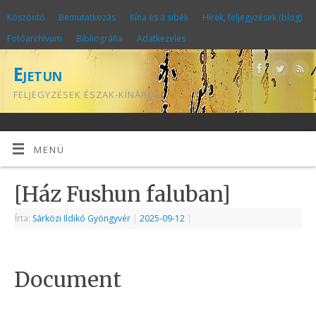
Köszöntő
Bemutatkozás
Kína és a sibék
Hírek, feljegyzések (blog)
Fotóarchívum
Bibliográfia
Adatkezelés
Ejetun
FELJEGYZÉSEK ÉSZAK-KÍNÁRÓL
MENÜ
[Ház Fushun faluban]
Írta:
Sárközi Ildikó Gyöngyvér
|
2025-09-12
|
Document