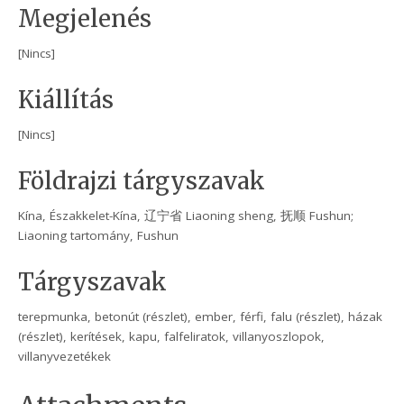
Megjelenés
[Nincs]
Kiállítás
[Nincs]
Földrajzi tárgyszavak
Kína, Északkelet-Kína, 辽宁省 Liaoning sheng, 抚顺 Fushun;
Liaoning tartomány, Fushun
Tárgyszavak
terepmunka, betonút (részlet), ember, férfi, falu (részlet), házak
(részlet), kerítések, kapu, falfeliratok, villanyoszlopok,
villanyvezetékek