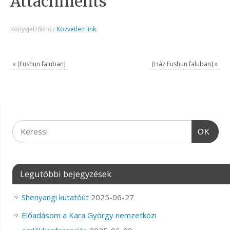
Attachments
Könyvjelzőkhöz
Közvetlen link
.
«
[Fushun faluban]
[Ház Fushun faluban]
»
OK
Legutóbbi bejegyzések
Shenyangi kutatóút
2025-06-27
Előadásom a Kara György nemzetközi