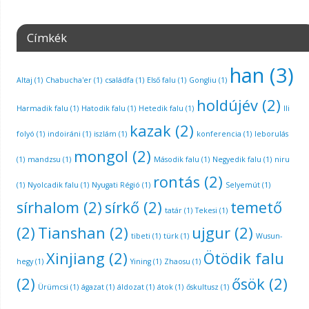
Címkék
han
(3)
Altaj
(1)
Chabucha'er
(1)
családfa
(1)
Első falu
(1)
Gongliu
(1)
holdújév
(2)
Harmadik falu
(1)
Hatodik falu
(1)
Hetedik falu
(1)
Ili
kazak
(2)
folyó
(1)
indoiráni
(1)
iszlám
(1)
konferencia
(1)
leborulás
mongol
(2)
(1)
mandzsu
(1)
Második falu
(1)
Negyedik falu
(1)
niru
rontás
(2)
(1)
Nyolcadik falu
(1)
Nyugati Régió
(1)
Selyemút
(1)
sírhalom
(2)
sírkő
(2)
temető
tatár
(1)
Tekesi
(1)
(2)
Tianshan
(2)
ujgur
(2)
tibeti
(1)
türk
(1)
Wusun-
Xinjiang
(2)
Ötödik falu
hegy
(1)
Yining
(1)
Zhaosu
(1)
(2)
ősök
(2)
Ürümcsi
(1)
ágazat
(1)
áldozat
(1)
átok
(1)
őskultusz
(1)