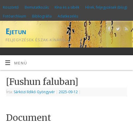
Köszöntő
Bemutatkozás
Kína és a sibék
Hírek, feljegyzések (blog)
Fotóarchívum
Bibliográfia
Adatkezelés
Ejetun
FELJEGYZÉSEK ÉSZAK-KÍNÁRÓL
MENÜ
[Fushun faluban]
Írta:
Sárközi Ildikó Gyöngyvér
|
2025-09-12
|
Document