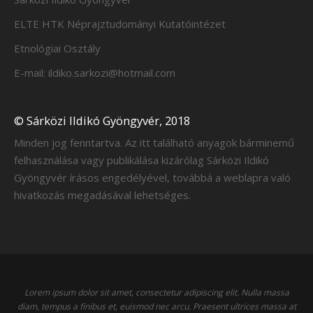
ELTE HTK Néprajztudományi Kutatóintézet
Etnológiai Osztály
E-mail: ildiko.sarkozi@hotmail.com
© Sárközi Ildikó Gyöngyvér, 2018
Minden jog fenntartva. Az itt található anyagok bárminemű
felhasználása vagy publikálása kizárólag Sárközi Ildikó
Gyöngyvér írásos engedélyével, továbbá a weblapra való
hivatkozás megadásával lehetséges.
Lorem ipsum dolor sit amet, consectetur adipiscing elit. Nulla massa
diam, tempus a finibus et, euismod nec arcu. Praesent ultrices massa at