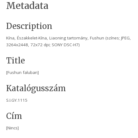
Metadata
Description
Kína, Északkelet-Kína, Liaoning tartomány, Fushun (színes; JPEG,
3264x2448, 72x72 dpi; SONY DSC-H7)
Title
[Fushun faluban]
Katalógusszám
S.I.GY.1115
Cím
[Nincs]