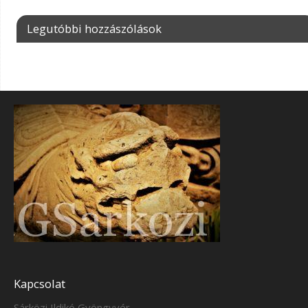
Legutóbbi hozzászólások
Kapcsolat
Sárközi Ildikó Gyöngyvér