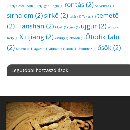
rontás
(2)
(1)
Nyolcadik falu
(1)
Nyugati Régió
(1)
Selyemút
(1)
sírhalom
(2)
sírkő
(2)
temető
tatár
(1)
Tekesi
(1)
(2)
Tianshan
(2)
ujgur
(2)
tibeti
(1)
türk
(1)
Wusun-
Xinjiang
(2)
Ötödik falu
hegy
(1)
Yining
(1)
Zhaosu
(1)
(2)
ősök
(2)
Ürümcsi
(1)
ágazat
(1)
áldozat
(1)
átok
(1)
őskultusz
(1)
Legutóbbi hozzászólások