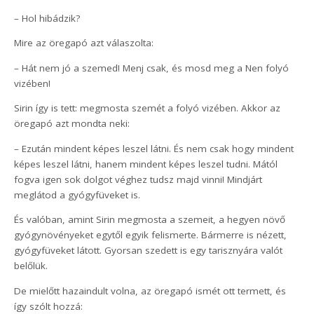
– Hol hibádzik?
Mire az öregapó azt válaszolta:
– Hát nem jó a szemed! Menj csak, és mosd meg a Nen folyó
vizében!
Sirin így is tett: megmosta szemét a folyó vizében. Akkor az
öregapó azt mondta neki:
– Ezután mindent képes leszel látni. És nem csak hogy mindent
képes leszel látni, hanem mindent képes leszel tudni. Mától
fogva igen sok dolgot véghez tudsz majd vinni! Mindjárt
meglátod a gyógyfüveket is.
És valóban, amint Sirin megmosta a szemeit, a hegyen növő
gyógynövényeket egytől egyik felismerte. Bármerre is nézett,
gyógyfüveket látott. Gyorsan szedett is egy tarisznyára valót
belőlük.
De mielőtt hazaindult volna, az öregapó ismét ott termett, és
így szólt hozzá: