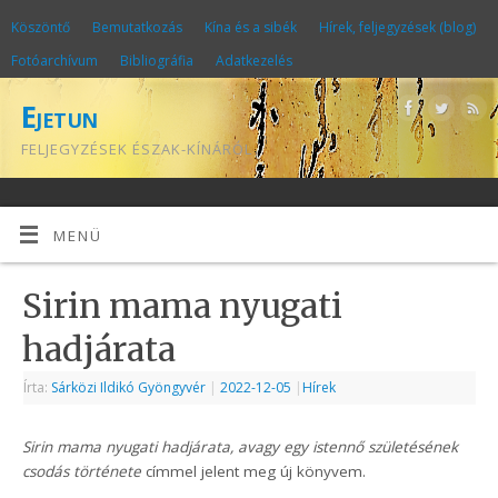
Köszöntő
Bemutatkozás
Kína és a sibék
Hírek, feljegyzések (blog)
Fotóarchívum
Bibliográfia
Adatkezelés
Ejetun
FELJEGYZÉSEK ÉSZAK-KÍNÁRÓL
MENÜ
Sirin mama nyugati
hadjárata
Írta:
Sárközi Ildikó Gyöngyvér
|
2022-12-05
|
Hírek
Sirin mama nyugati hadjárata, avagy egy istennő születésének
csodás története
címmel jelent meg új könyvem.