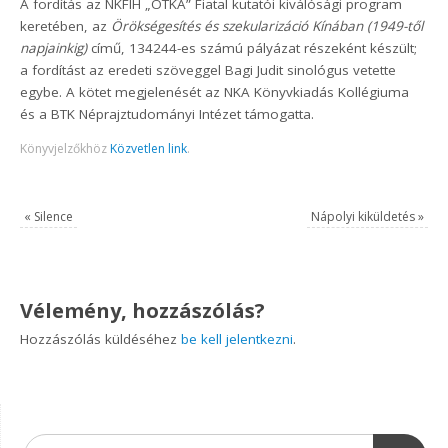
A fordítás az NKFIH „OTKA” Fiatal kutatói kiválósági program
keretében, az
Örökségesítés és szekularizáció Kínában (1949-től
napjainkig)
című, 134244-es számú pályázat részeként készült;
a fordítást az eredeti szöveggel Bagi Judit sinológus vetette
egybe. A kötet megjelenését az NKA Könyvkiadás Kollégiuma
és a BTK Néprajztudományi Intézet támogatta.
Könyvjelzőkhöz
Közvetlen link
.
«
Silence
Nápolyi kiküldetés
»
Vélemény, hozzászólás?
Hozzászólás küldéséhez
be kell jelentkezni
.