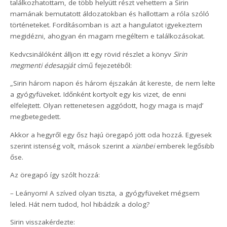
találkozhatottam, de több helyütt részt vehettem a Sirin
mamának bemutatott áldozatokban és hallottam a róla szóló
történeteket. Fordításomban is azt a hangulatot igyekeztem
megidézni, ahogyan én magam megéltem e találkozásokat.
Kedvcsinálóként álljon itt egy rövid részlet a könyv
Sirin
megmenti édesapját
című fejezetéből:
„Sirin három napon és három éjszakán át kereste, de nem lelte
a gyógyfüveket. Időnként kortyolt egy kis vizet, de enni
elfelejtett. Olyan rettenetesen aggódott, hogy maga is majd’
megbetegedett.
Akkor a hegyről egy ősz hajú öregapó jött oda hozzá. Egyesek
szerint istenség volt, mások szerint a
xianbei
emberek legősibb
őse.
Az öregapó így szólt hozzá:
– Leányom! A szíved olyan tiszta, a gyógyfüveket mégsem
leled. Hát nem tudod, hol hibádzik a dolog?
Sirin visszakérdezte: