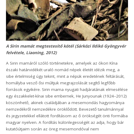
A Sirin mamát megtestesítő kötél (Sárközi Ildikó Gyöngyvér
felvétele, Liaoning, 2012)
A Sirin mamáról szóló történetekre, amelyek az ókori Kína
északi határvidékét uraló nomád népek életét idézik meg, a
sibe értelmiség úgy tekint, mint a népük eredetének feltárását,
homályba vesző ősi múltjuk megrajzolását segítő legfőbb
források egyikére. Sirin mama nyugati hadjáratának elmesélése
egy északkelet-kínai sibe embernek, He Junyounak (1924–2012)
köszönhető, akinek családjában a mesemondás hagyománya
nemzedékről nemzedékre öröklődött. Bevezető tanulmánnyal
és jegyzetekkel ellátott fordításom az ő örökségét önti formába
magyar nyelven. A fordítás különlegességét az adja, hogy bár
kutatóútjaim során az öreg mesemondóval nem