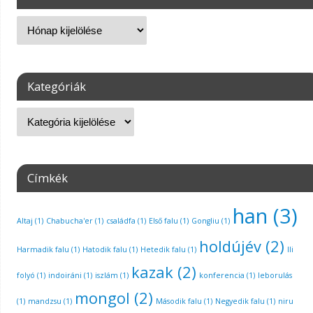
Kategóriák
Címkék
han
(3)
Altaj
(1)
Chabucha'er
(1)
családfa
(1)
Első falu
(1)
Gongliu
(1)
holdújév
(2)
Harmadik falu
(1)
Hatodik falu
(1)
Hetedik falu
(1)
Ili
kazak
(2)
folyó
(1)
indoiráni
(1)
iszlám
(1)
konferencia
(1)
leborulás
mongol
(2)
(1)
mandzsu
(1)
Második falu
(1)
Negyedik falu
(1)
niru