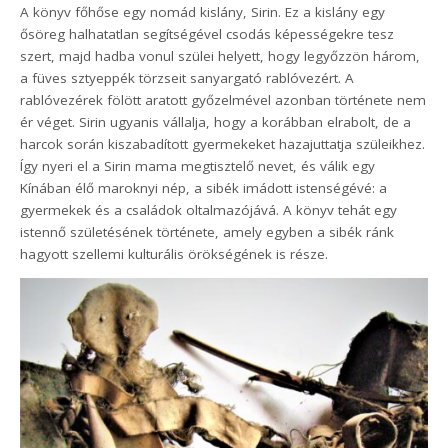
A könyv főhőse egy nomád kislány, Sirin. Ez a kislány egy
ősöreg halhatatlan segítségével csodás képességekre tesz
szert, majd hadba vonul szülei helyett, hogy legyőzzön három,
a füves sztyeppék törzseit sanyargató rablóvezért. A
rablóvezérek fölött aratott győzelmével azonban története nem
ér véget. Sirin ugyanis vállalja, hogy a korábban elrabolt, de a
harcok során kiszabadított gyermekeket hazajuttatja szüleikhez.
Így nyeri el a Sirin mama megtisztelő nevet, és válik egy
Kínában élő maroknyi nép, a sibék imádott istenségévé: a
gyermekek és a családok oltalmazójává. A könyv tehát egy
istennő születésének története, amely egyben a sibék ránk
hagyott szellemi kulturális örökségének is része.