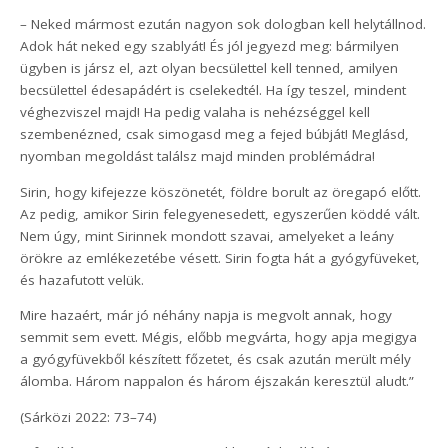
– Neked mármost ezután nagyon sok dologban kell helytállnod.
Adok hát neked egy szablyát! És jól jegyezd meg: bármilyen
ügyben is jársz el, azt olyan becsülettel kell tenned, amilyen
becsülettel édesapádért is cselekedtél. Ha így teszel, mindent
véghezviszel majd! Ha pedig valaha is nehézséggel kell
szembenézned, csak simogasd meg a fejed búbját! Meglásd,
nyomban megoldást találsz majd minden problémádra!
Sirin, hogy kifejezze köszönetét, földre borult az öregapó előtt.
Az pedig, amikor Sirin felegyenesedett, egyszerűen köddé vált.
Nem úgy, mint Sirinnek mondott szavai, amelyeket a leány
örökre az emlékezetébe vésett. Sirin fogta hát a gyógyfüveket,
és hazafutott velük.
Mire hazaért, már jó néhány napja is megvolt annak, hogy
semmit sem evett. Mégis, előbb megvárta, hogy apja megigya
a gyógyfüvekből készített főzetet, és csak azután merült mély
álomba. Három nappalon és három éjszakán keresztül aludt.”
(Sárközi 2022: 73–74)