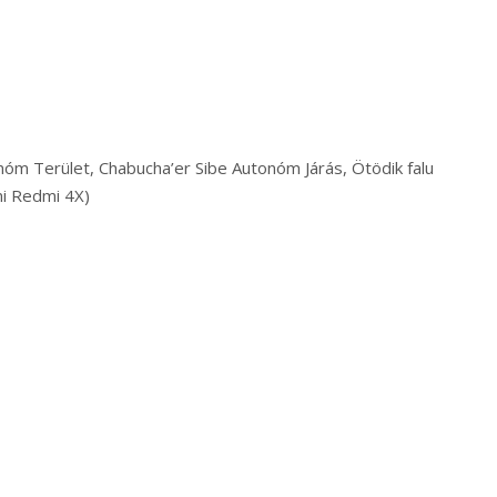
nóm Terület, Chabucha’er Sibe Autonóm Járás, Ötödik falu
mi Redmi 4X)