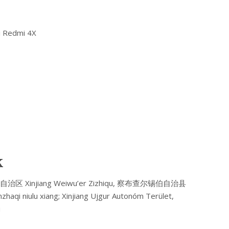
i Redmi 4X
k
疆维吾尔自治区 Xinjiang Weiwu’er Zizhiqu, 察布查尔锡伯自治县
qi niulu xiang; Xinjiang Ujgur Autonóm Terület,
u