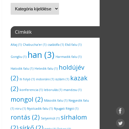
Címkék
Altaj
(1)
Chabucha'er
(1)
családfa
(1)
Első falu
(1)
han
(3)
Gongliu
(1)
Harmadik falu
(1)
holdújév
Hatodik falu
(1)
Hetedik falu
(1)
(2)
kazak
Ili folyó
(1)
indoiráni
(1)
iszlám
(1)
(2)
konferencia
(1)
leborulás
(1)
mandzsu
(1)
mongol
(2)
Második falu
(1)
Negyedik falu
(1)
niru
(1)
Nyolcadik falu
(1)
Nyugati Régió
(1)
rontás
(2)
sírhalom
Selyemút
(1)
(2)
sírkő
(2)