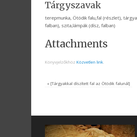
Tárgyszavak
terepmunka, Ötödik falu,fal (részlet), tárgyak
falban), szita,lámpák (dísz, falban)
Attachments
Könyvjelzőkhöz
Közvetlen link
.
«
[Tárgyakkal díszített fal az Ötödik falunál]