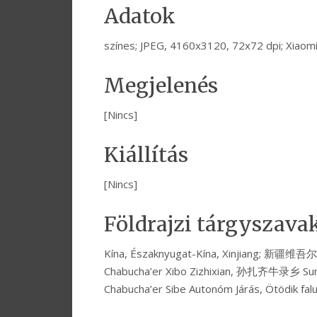
Adatok
színes; JPEG, 4160x3120, 72x72 dpi; Xiaom
Megjelenés
[Nincs]
Kiállítás
[Nincs]
Földrajzi tárgyszava
Kína, Északnyugat-Kína, Xinjiang; 新
Chabucha’er Xibo Zizhixian, 孙扎齐牛录乡 Sunzha
Chabucha’er Sibe Autonóm Járás, Ötödik fal