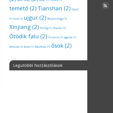
tatár
(1)
Tekesi
(1)
temető
(2)
Tianshan
(2)
tibeti
ujgur
(2)
(1)
türk
(1)
Wusun-hegy
(1)
Xinjiang
(2)
Yining
(1)
Zhaosu
(1)
Ötödik falu
(2)
Ürümcsi
(1)
ágazat
(1)
ősök
(2)
áldozat
(1)
átok
(1)
őskultusz
(1)
Legutóbbi hozzászólások