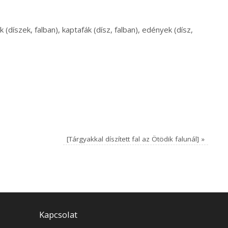
 (díszek, falban), kaptafák (dísz, falban), edények (dísz,
[Tárgyakkal díszített fal az Ötödik falunál]
»
Kapcsolat