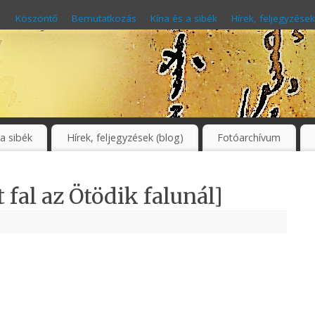
Köszöntő
Bemutatkozás
Kína és a sibék
Hírek, feljegyzések
 a sibék
Hírek, feljegyzések (blog)
Fotóarchívum
 fal az Ötödik falunál]