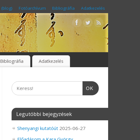
 (blog)
Fotóarchívum
Bibliográfia
Adatkezelés
Bibliográfia
Adatkezelés
OK
Legutóbbi bejegyzések
Shenyangi kutatóút
2025-06-27
Előadásom a Kara György