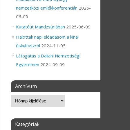
nemzetközi emlékkonferencián
2025-
06-09
Kutatóút Mandzsúriában
2025-06-09
Halottak napi előadásom a kínai
őskultuszról
2024-11-05
Látogatás a Daliani Nemzetiségi
Egyetemen
2024-09-09
Archívum
Kategóriák