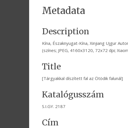
Metadata
Description
Kína, Északnyugat-Kína, Xinjiang Ujgur Auto
(színes; JPEG, 4160x3120, 72x72 dpi; Xiao
Title
[Tárgyakkal díszített fal az Ötödik falunál]
Katalógusszám
S.I.GY. 2187
Cím