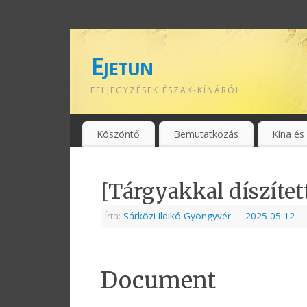
Ejetun
FELJEGYZÉSEK ÉSZAK-KÍNÁRÓL
Köszöntő
Bemutatkozás
Kína és
[Tárgyakkal díszített
Írta:
Sárközi Ildikó Gyöngyvér
|
2025-05-12
|
Document