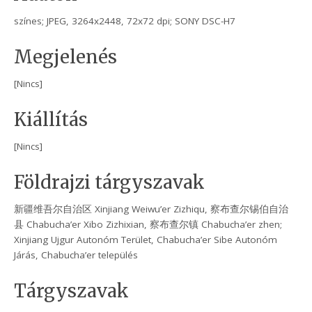
színes; JPEG, 3264x2448, 72x72 dpi; SONY DSC-H7
Megjelenés
[Nincs]
Kiállítás
[Nincs]
Földrajzi tárgyszavak
新疆维吾尔自治区 Xinjiang Weiwu’er Zizhiqu, 察布查尔锡伯自治
县 Chabucha’er Xibo Zizhixian, 察布查尔镇 Chabucha’er zhen;
Xinjiang Ujgur Autonóm Terület, Chabucha’er Sibe Autonóm
Járás, Chabucha’er település
Tárgyszavak