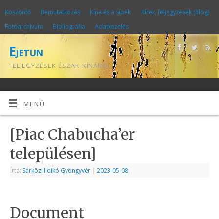
Köszöntő
Bemutatkozás
Kína és a sibék
Hírek, feljegyzések (blog)
Fotóarchívum
Bibliográfia
Adatkezelés
Ejetun
FELJEGYZÉSEK ÉSZAK-KÍNÁRÓL
MENÜ
[Piac Chabucha’er
településen]
Írta:
Sárközi Ildikó Gyöngyvér
|
2023-05-08
|
Document