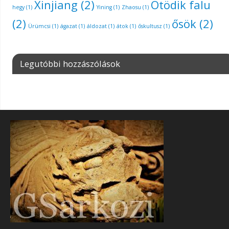
Xinjiang
(2)
Ötödik falu
hegy
(1)
Yining
(1)
Zhaosu
(1)
(2)
ősök
(2)
Ürümcsi
(1)
ágazat
(1)
áldozat
(1)
átok
(1)
őskultusz
(1)
Legutóbbi hozzászólások