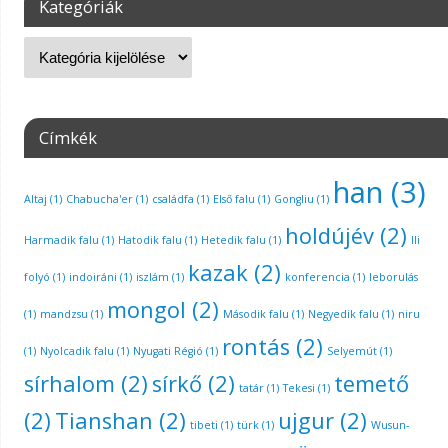
Kategóriák
Címkék
han
(3)
Altaj
(1)
Chabucha'er
(1)
családfa
(1)
Első falu
(1)
Gongliu
(1)
holdújév
(2)
Harmadik falu
(1)
Hatodik falu
(1)
Hetedik falu
(1)
Ili
kazak
(2)
folyó
(1)
indoiráni
(1)
iszlám
(1)
konferencia
(1)
leborulás
mongol
(2)
(1)
mandzsu
(1)
Második falu
(1)
Negyedik falu
(1)
niru
rontás
(2)
(1)
Nyolcadik falu
(1)
Nyugati Régió
(1)
Selyemút
(1)
sírhalom
(2)
sírkő
(2)
temető
tatár
(1)
Tekesi
(1)
(2)
Tianshan
(2)
ujgur
(2)
tibeti
(1)
türk
(1)
Wusun-