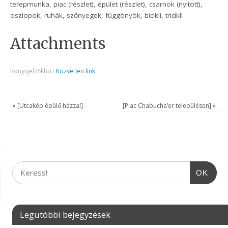
terepmunka, piac (részlet), épület (részlet), csarnok (nyitott),
oszlopok, ruhák, szőnyegek, függönyök, bicikli, tricikli
Attachments
Könyvjelzőkhöz
Közvetlen link
.
«
[Utcakép épülő házzal]
[Piac Chabucha’er településen]
»
OK
Legutóbbi bejegyzések