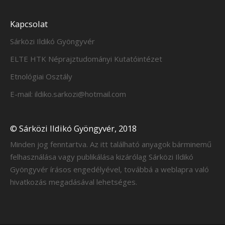
Kapcsolat
Sárközi Ildikó Gyöngyvér
ELTE HTK Néprajztudományi Kutatóintézet
Etnológiai Osztály
E-mail: ildiko.sarkozi@hotmail.com
© Sárközi Ildikó Gyöngyvér, 2018
Minden jog fenntartva. Az itt található anyagok bárminemű
felhasználása vagy publikálása kizárólag Sárközi Ildikó
Gyöngyvér írásos engedélyével, továbbá a weblapra való
hivatkozás megadásával lehetséges.