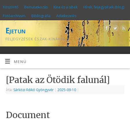
Köszöntő
Bemutatkozás
Kína és a sibék
Hírek, feljegyzések (blog)
Fotóarchívum
Bibliográfia
Adatkezelés
Ejetun
FELJEGYZÉSEK ÉSZAK-KÍNÁRÓL
MENÜ
[Patak az Ötödik falunál]
Írta:
Sárközi Ildikó Gyöngyvér
|
2025-09-10
|
Document