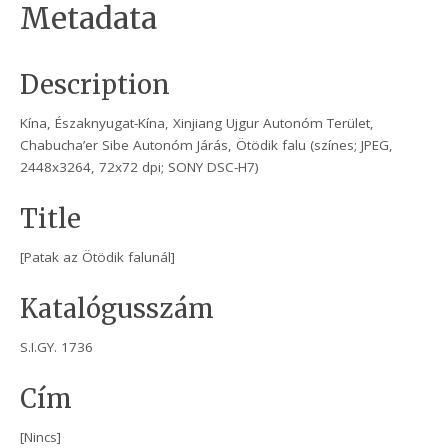
Metadata
Description
Kína, Északnyugat-Kína, Xinjiang Ujgur Autonóm Terület,
Chabucha’er Sibe Autonóm Járás, Ötödik falu (színes; JPEG,
2448x3264, 72x72 dpi; SONY DSC-H7)
Title
[Patak az Ötödik falunál]
Katalógusszám
S.I.GY. 1736
Cím
[Nincs]