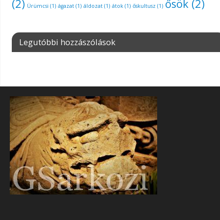
(2)
ősök
(2)
Ürümcsi
(1)
ágazat
(1)
áldozat
(1)
átok
(1)
őskultusz
(1)
Legutóbbi hozzászólások