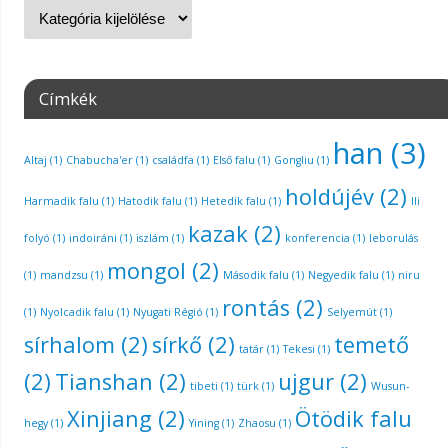
Címkék
han
(3)
Altaj
(1)
Chabucha'er
(1)
családfa
(1)
Első falu
(1)
Gongliu
(1)
holdújév
(2)
Harmadik falu
(1)
Hatodik falu
(1)
Hetedik falu
(1)
Ili
kazak
(2)
folyó
(1)
indoiráni
(1)
iszlám
(1)
konferencia
(1)
leborulás
mongol
(2)
(1)
mandzsu
(1)
Második falu
(1)
Negyedik falu
(1)
niru
rontás
(2)
(1)
Nyolcadik falu
(1)
Nyugati Régió
(1)
Selyemút
(1)
sírhalom
(2)
sírkő
(2)
temető
tatár
(1)
Tekesi
(1)
(2)
Tianshan
(2)
ujgur
(2)
tibeti
(1)
türk
(1)
Wusun-
Xinjiang
(2)
Ötödik falu
hegy
(1)
Yining
(1)
Zhaosu
(1)