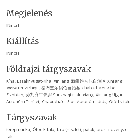
Megjelenés
[Nincs]
Kiállítás
[Nincs]
Földrajzi tárgyszavak
Kína, Északnyugat-Kína, Xinjiang; 新疆维吾尔自治区 Xinjiang
Weiwu’er Zizhiqu, 察布查尔锡伯自治县 Chabucha’er Xibo
Zizhixian, 孙扎齐牛录乡 Sunzhaqi niulu xiang, Xinjiang Ujgur
Autonóm Terület, Chabucha’er Sibe Autonóm Járás, Ötödik falu
Tárgyszavak
terepmunka, Ötödik falu, falu (részlet), patak, árok, növényzet,
fák