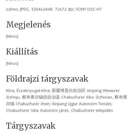
színes; JPEG, 3264x2448, 72x72 dpi; SONY DSC-H7
Megjelenés
[Nincs]
Kiállítás
[Nincs]
Földrajzi tárgyszavak
Kína, Északnyugat-Kína; 新疆维吾尔自治区 Xinjiang Weiwu’er
Zizhiqu, 察布查尔锡伯自治县 Chabucha’er Xibo Zizhixian, 察布查
尔镇 Chabucha’er zhen; Xinjiang Ujgur Autonóm Terület,
Chabucha’er Sibe Autonóm Járás, Chabucha’er település
Tárgyszavak