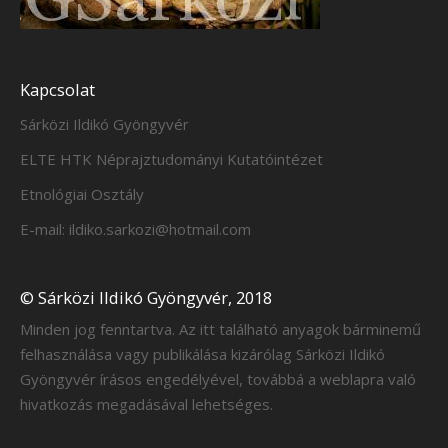
Kapcsolat
Sárközi Ildikó Gyöngyvér
ELTE HTK Néprajztudományi Kutatóintézet
Etnológiai Osztály
E-mail: ildiko.sarkozi@hotmail.com
© Sárközi Ildikó Gyöngyvér, 2018
Minden jog fenntartva. Az itt található anyagok bárminemű
felhasználása vagy publikálása kizárólag Sárközi Ildikó
Gyöngyvér írásos engedélyével, továbbá a weblapra való
hivatkozás megadásával lehetséges.