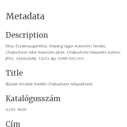
Metadata
Description
Kína, Északnyugat-Kína, Xinjiang Ujgur Autonóm Terület,
Chabucha’er Sibe Autonóm Járás, Chabucha’er település (színes;
JPEG, 3264x2448, 72x72 dpi; SONY DSC-H7)
Title
[Épület részlete fotellel Chabucha’er településen]
Katalógusszám
S.I.GY. 0629
Cím