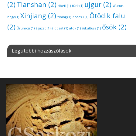
(2)
Tianshan
(2)
ujgur
(2)
tibeti
(1)
türk
(1)
Wusun-
Xinjiang
(2)
Ötödik falu
hegy
(1)
Yining
(1)
Zhaosu
(1)
(2)
ősök
(2)
Ürümcsi
(1)
ágazat
(1)
áldozat
(1)
átok
(1)
őskultusz
(1)
Legutóbbi hozzászólások