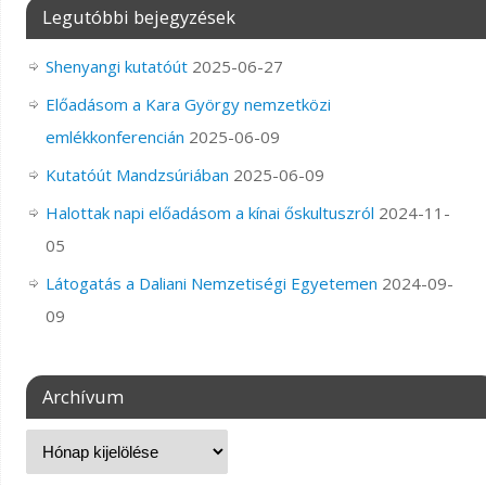
Legutóbbi bejegyzések
Shenyangi kutatóút
2025-06-27
Előadásom a Kara György nemzetközi
emlékkonferencián
2025-06-09
Kutatóút Mandzsúriában
2025-06-09
Halottak napi előadásom a kínai őskultuszról
2024-11-
05
Látogatás a Daliani Nemzetiségi Egyetemen
2024-09-
09
Archívum