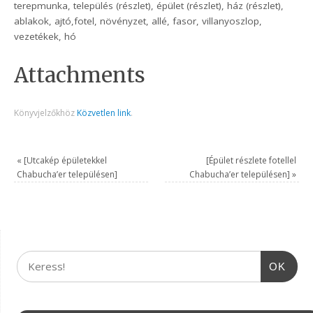
terepmunka, település (részlet), épület (részlet), ház (részlet),
ablakok, ajtó,fotel, növényzet, allé, fasor, villanyoszlop,
vezetékek, hó
Attachments
Könyvjelzőkhöz
Közvetlen link
.
«
[Utcakép épületekkel
[Épület részlete fotellel
Chabucha’er településen]
Chabucha’er településen]
»
OK