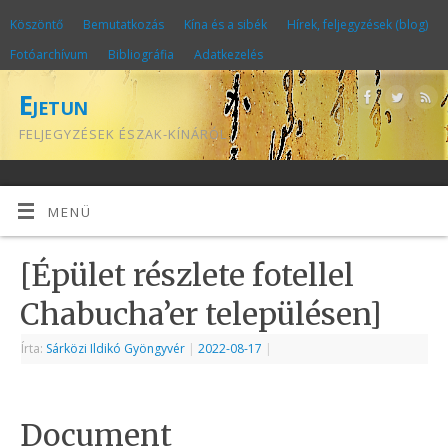
Köszöntő
Bemutatkozás
Kína és a sibék
Hírek, feljegyzések (blog)
Fotóarchívum
Bibliográfia
Adatkezelés
Ejetun
FELJEGYZÉSEK ÉSZAK-KÍNÁRÓL
MENÜ
[Épület részlete fotellel
Chabucha’er településen]
Írta:
Sárközi Ildikó Gyöngyvér
|
2022-08-17
|
Document