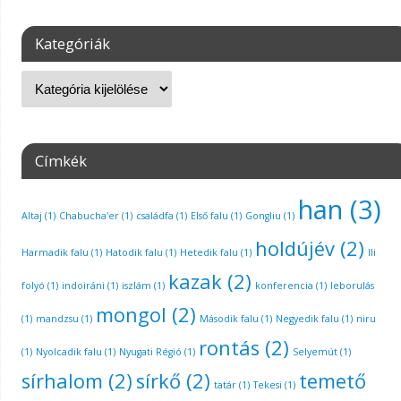
Kategóriák
Címkék
han
(3)
Altaj
(1)
Chabucha'er
(1)
családfa
(1)
Első falu
(1)
Gongliu
(1)
holdújév
(2)
Harmadik falu
(1)
Hatodik falu
(1)
Hetedik falu
(1)
Ili
kazak
(2)
folyó
(1)
indoiráni
(1)
iszlám
(1)
konferencia
(1)
leborulás
mongol
(2)
(1)
mandzsu
(1)
Második falu
(1)
Negyedik falu
(1)
niru
rontás
(2)
(1)
Nyolcadik falu
(1)
Nyugati Régió
(1)
Selyemút
(1)
sírhalom
(2)
sírkő
(2)
temető
tatár
(1)
Tekesi
(1)