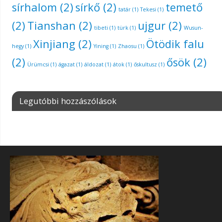
sírhalom
(2)
sírkő
(2)
temető
tatár
(1)
Tekesi
(1)
(2)
Tianshan
(2)
ujgur
(2)
tibeti
(1)
türk
(1)
Wusun-
Xinjiang
(2)
Ötödik falu
hegy
(1)
Yining
(1)
Zhaosu
(1)
(2)
ősök
(2)
Ürümcsi
(1)
ágazat
(1)
áldozat
(1)
átok
(1)
őskultusz
(1)
Legutóbbi hozzászólások