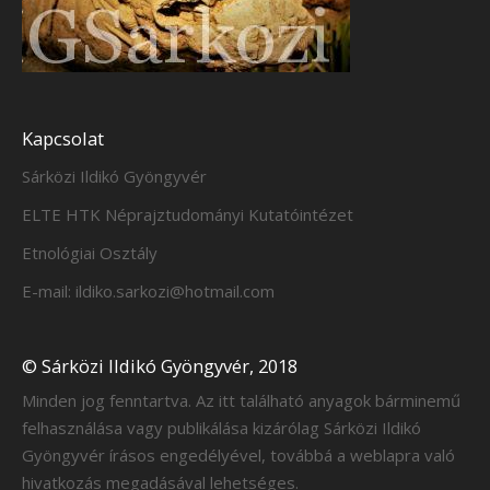
Kapcsolat
Sárközi Ildikó Gyöngyvér
ELTE HTK Néprajztudományi Kutatóintézet
Etnológiai Osztály
E-mail: ildiko.sarkozi@hotmail.com
© Sárközi Ildikó Gyöngyvér, 2018
Minden jog fenntartva. Az itt található anyagok bárminemű
felhasználása vagy publikálása kizárólag Sárközi Ildikó
Gyöngyvér írásos engedélyével, továbbá a weblapra való
hivatkozás megadásával lehetséges.