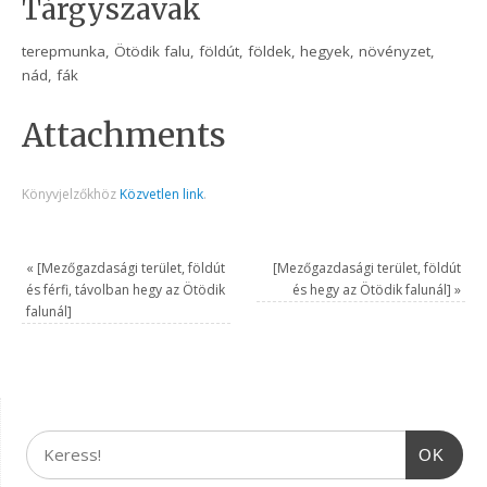
Tárgyszavak
terepmunka, Ötödik falu, földút, földek, hegyek, növényzet,
nád, fák
Attachments
Könyvjelzőkhöz
Közvetlen link
.
«
[Mezőgazdasági terület, földút
[Mezőgazdasági terület, földút
és férfi, távolban hegy az Ötödik
és hegy az Ötödik falunál]
»
falunál]
OK