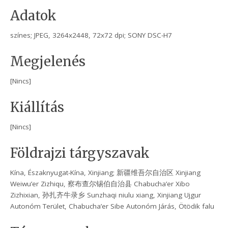
Adatok
színes; JPEG, 3264x2448, 72x72 dpi; SONY DSC-H7
Megjelenés
[Nincs]
Kiállítás
[Nincs]
Földrajzi tárgyszavak
Kína, Északnyugat-Kína, Xinjiang; 新疆维吾尔自治区 Xinjiang
Weiwu’er Zizhiqu, 察布查尔锡伯自治县 Chabucha’er Xibo
Zizhixian, 孙扎齐牛录乡 Sunzhaqi niulu xiang, Xinjiang Ujgur
Autonóm Terület, Chabucha’er Sibe Autonóm Járás, Ötödik falu