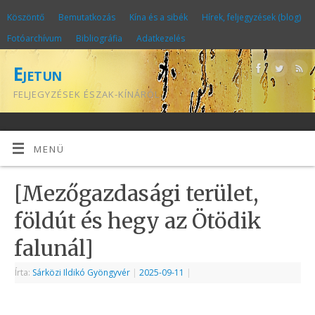
Köszöntő
Bemutatkozás
Kína és a sibék
Hírek, feljegyzések (blog)
Fotóarchívum
Bibliográfia
Adatkezelés
Ejetun
FELJEGYZÉSEK ÉSZAK-KÍNÁRÓL
MENÜ
[Mezőgazdasági terület,
földút és hegy az Ötödik
falunál]
Írta:
Sárközi Ildikó Gyöngyvér
|
2025-09-11
|