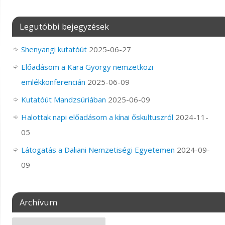
Legutóbbi bejegyzések
Shenyangi kutatóút
2025-06-27
Előadásom a Kara György nemzetközi
emlékkonferencián
2025-06-09
Kutatóút Mandzsúriában
2025-06-09
Halottak napi előadásom a kínai őskultuszról
2024-11-
05
Látogatás a Daliani Nemzetiségi Egyetemen
2024-09-
09
Archívum