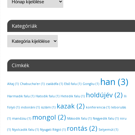
Kategóriák
Címkék
han
(3)
Altaj
(1)
Chabucha'er
(1)
családfa
(1)
Első falu
(1)
Gongliu
(1)
holdújév
(2)
Harmadik falu
(1)
Hatodik falu
(1)
Hetedik falu
(1)
Ili
kazak
(2)
folyó
(1)
indoiráni
(1)
iszlám
(1)
konferencia
(1)
leborulás
mongol
(2)
(1)
mandzsu
(1)
Második falu
(1)
Negyedik falu
(1)
niru
rontás
(2)
(1)
Nyolcadik falu
(1)
Nyugati Régió
(1)
Selyemút
(1)