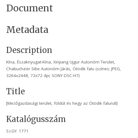
Document
Metadata
Description
Kína, Északnyugat-Kína, Xinjiang Ujgur Autonóm Terület,
Chabucha’er Sibe Autonóm Járás, Ötödik falu (színes; JPEG,
3264x2448, 72x72 dpi; SONY DSC-H7)
Title
[Mezőgazdasági terület, földút és hegy az Ötödik falunál]
Katalógusszám
S.I.GY. 1771