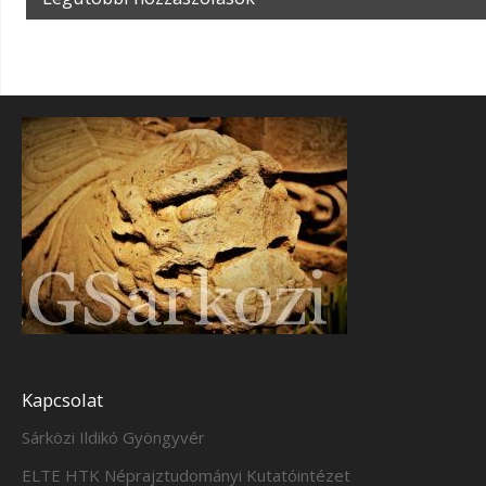
Kapcsolat
Sárközi Ildikó Gyöngyvér
ELTE HTK Néprajztudományi Kutatóintézet