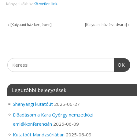
Könyvjelzőkhöz
Közvetlen link
.
«
[Kaiyuani ház kertjében]
[Kaiyuani ház és udvara]
»
OK
Legutóbbi bejegyzések
Shenyangi kutatóút
2025-06-27
Előadásom a Kara György nemzetközi
emlékkonferencián
2025-06-09
Kutatóút Mandzsúriában
2025-06-09