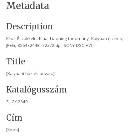
Metadata
Description
Kína, Északkelet-Kína, Liaoning tartomány, Kaiyuan (színes;
JPEG, 3264x2448, 72x72 dpi; SONY DSC-H7)
Title
[Kaiyuani ház és udvara]
Katalógusszám
S.I.GY.2349
Cím
[Nincs]