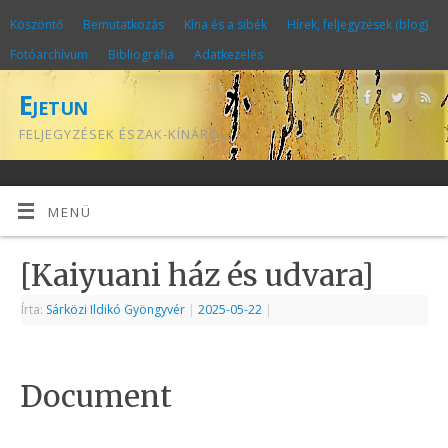
Köszöntő
Bemutatkozás
Kína és a sibék
Hírek, feljegyzések (blog)
Fotóarchívum
Bibliográfia
Adatkezelés
Ejetun
FELJEGYZÉSEK ÉSZAK-KÍNÁRÓL
MENÜ
[Kaiyuani ház és udvara]
Írta:
Sárközi Ildikó Gyöngyvér
|
2025-05-22
|
Document