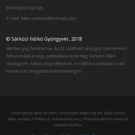
Etnológiai Osztály
E-mail: ildiko.sarkozi@hotmail.com
© Sárközi Ildikó Gyöngyvér, 2018
Minden jog fenntartva. Az itt található anyagok bárminemű
felhasználása vagy publikálása kizárólag Sárközi Ildikó
Gyöngyvér írásos engedélyével, továbbá a weblapra való
hivatkozás megadásával lehetséges.
Lorem ipsum dolor sit amet, consectetur adipiscing elit. Nulla massa
diam, tempus a finibus et, euismod nec arcu. Praesent ultrices massa at
molestie facilisis.