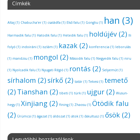
Címkék
han
(3)
Altaj
(1)
Chabucha'er
(1)
családfa
(1)
Első falu
(1)
Gongliu
(1)
holdújév
(2)
Harmadik falu
(1)
Hatodik falu
(1)
Hetedik falu
(1)
Ili
kazak
(2)
folyó
(1)
indoiráni
(1)
iszlám
(1)
konferencia
(1)
leborulás
mongol
(2)
(1)
mandzsu
(1)
Második falu
(1)
Negyedik falu
(1)
niru
rontás
(2)
(1)
Nyolcadik falu
(1)
Nyugati Régió
(1)
Selyemút
(1)
sírhalom
(2)
sírkő
(2)
temető
tatár
(1)
Tekesi
(1)
(2)
Tianshan
(2)
ujgur
(2)
tibeti
(1)
türk
(1)
Wusun-
Xinjiang
(2)
Ötödik falu
hegy
(1)
Yining
(1)
Zhaosu
(1)
(2)
ősök
(2)
Ürümcsi
(1)
ágazat
(1)
áldozat
(1)
átok
(1)
őskultusz
(1)
Legutóbbi hozzászólások