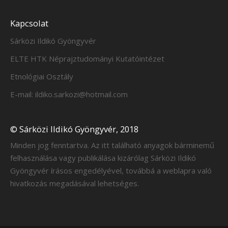
Kapcsolat
Sárközi Ildikó Gyöngyvér
ELTE HTK Néprajztudományi Kutatóintézet
Etnológiai Osztály
E-mail: ildiko.sarkozi@hotmail.com
© Sárközi Ildikó Gyöngyvér, 2018
Minden jog fenntartva. Az itt található anyagok bárminemű
felhasználása vagy publikálása kizárólag Sárközi Ildikó
Gyöngyvér írásos engedélyével, továbbá a weblapra való
hivatkozás megadásával lehetséges.