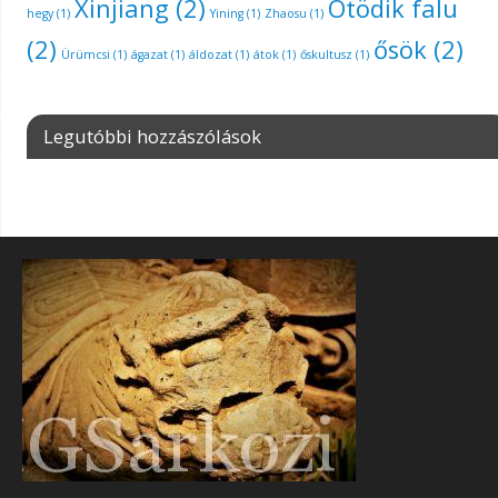
Xinjiang
(2)
Ötödik falu
hegy
(1)
Yining
(1)
Zhaosu
(1)
(2)
ősök
(2)
Ürümcsi
(1)
ágazat
(1)
áldozat
(1)
átok
(1)
őskultusz
(1)
Legutóbbi hozzászólások