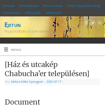
Köszöntő
Bemutatkozás
Kína és a sibék
Hírek, feljegyzések (blog)
Fotóarchívum
Bibliográfia
Adatkezelés
Ejetun
FELJEGYZÉSEK ÉSZAK-KÍNÁRÓL
MENÜ
[Ház és utcakép
Chabucha’er településen]
Írta:
Sárközi Ildikó Gyöngyvér
|
2025-07-17
|
Document