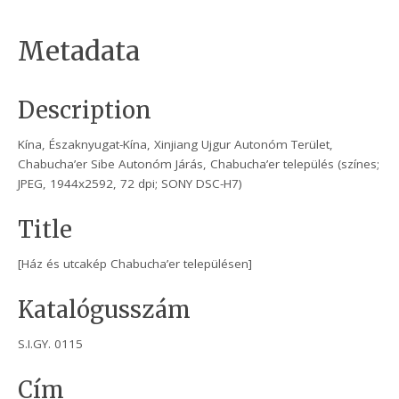
Metadata
Description
Kína, Északnyugat-Kína, Xinjiang Ujgur Autonóm Terület,
Chabucha’er Sibe Autonóm Járás, Chabucha’er település (színes;
JPEG, 1944x2592, 72 dpi; SONY DSC-H7)
Title
[Ház és utcakép Chabucha’er településen]
Katalógusszám
S.I.GY. 0115
Cím