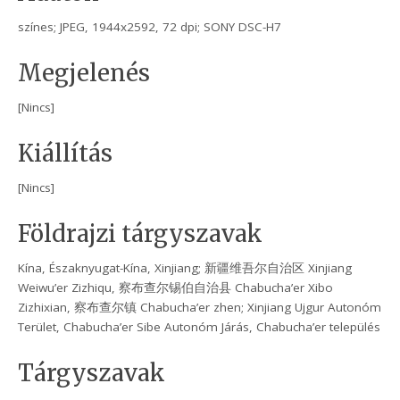
színes; JPEG, 1944x2592, 72 dpi; SONY DSC-H7
Megjelenés
[Nincs]
Kiállítás
[Nincs]
Földrajzi tárgyszavak
Kína, Északnyugat-Kína, Xinjiang; 新疆维吾尔自治区 Xinjiang
Weiwu’er Zizhiqu, 察布查尔锡伯自治县 Chabucha’er Xibo
Zizhixian, 察布查尔镇 Chabucha’er zhen; Xinjiang Ujgur Autonóm
Terület, Chabucha’er Sibe Autonóm Járás, Chabucha’er település
Tárgyszavak