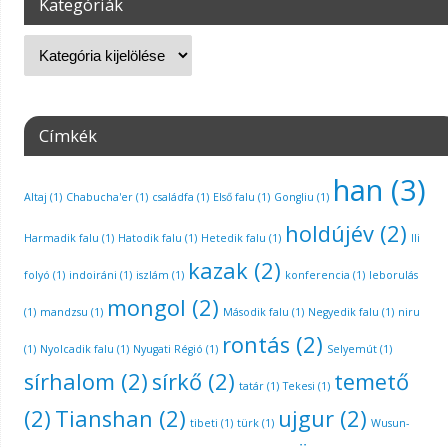
Kategóriák
Címkék
han
(3)
Altaj
(1)
Chabucha'er
(1)
családfa
(1)
Első falu
(1)
Gongliu
(1)
holdújév
(2)
Harmadik falu
(1)
Hatodik falu
(1)
Hetedik falu
(1)
Ili
kazak
(2)
folyó
(1)
indoiráni
(1)
iszlám
(1)
konferencia
(1)
leborulás
mongol
(2)
(1)
mandzsu
(1)
Második falu
(1)
Negyedik falu
(1)
niru
rontás
(2)
(1)
Nyolcadik falu
(1)
Nyugati Régió
(1)
Selyemút
(1)
sírhalom
(2)
sírkő
(2)
temető
tatár
(1)
Tekesi
(1)
(2)
Tianshan
(2)
ujgur
(2)
tibeti
(1)
türk
(1)
Wusun-