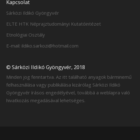
Kapcsolat
Sárközi Ildikó Gyöngyvér
ELTE HTK Néprajztudományi Kutatóintézet
Etnológiai Osztály
E-mail: ildiko.sarkozi@hotmail.com
© Sárközi Ildikó Gyöngyvér, 2018
Minden jog fenntartva. Az itt található anyagok bárminemű
felhasználása vagy publikálása kizárólag Sárközi Ildikó
Gyöngyvér írásos engedélyével, továbbá a weblapra való
hivatkozás megadásával lehetséges.