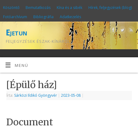
Köszöntő
Bemutatkozás
Kína és a sibék
Hírek, feljegyzések (blog)
Fotóarchívum
Bibliográfia
Adatkezelés
Ejetun
FELJEGYZÉSEK ÉSZAK-KÍNÁRÓL
MENÜ
[Épülő ház]
Írta:
Sárközi Ildikó Gyöngyvér
|
2023-05-08
|
Document