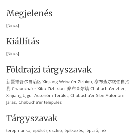
Megjelenés
[Nincs]
Kiállítás
[Nincs]
Földrajzi tárgyszavak
新疆维吾尔自治区 Xinjiang Weiwu’er Zizhiqu, 察布查尔锡伯自治
县 Chabucha’er Xibo Zizhixian, 察布查尔镇 Chabucha’er zhen;
Xinjiang Ujgur Autonóm Terület, Chabucha’er Sibe Autonóm
Járás, Chabucha’er település
Tárgyszavak
terepmunka, épület (részlet), építkezés, lépcső, hó