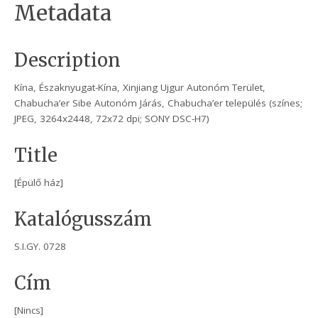
Metadata
Description
Kína, Északnyugat-Kína, Xinjiang Ujgur Autonóm Terület,
Chabucha’er Sibe Autonóm Járás, Chabucha’er település (színes;
JPEG, 3264x2448, 72x72 dpi; SONY DSC-H7)
Title
[Épülő ház]
Katalógusszám
S.I.GY. 0728
Cím
[Nincs]