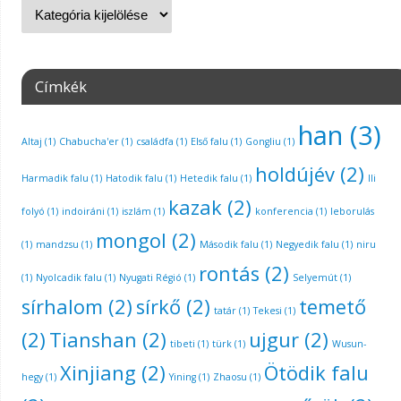
Címkék
han
(3)
Altaj
(1)
Chabucha'er
(1)
családfa
(1)
Első falu
(1)
Gongliu
(1)
holdújév
(2)
Harmadik falu
(1)
Hatodik falu
(1)
Hetedik falu
(1)
Ili
kazak
(2)
folyó
(1)
indoiráni
(1)
iszlám
(1)
konferencia
(1)
leborulás
mongol
(2)
(1)
mandzsu
(1)
Második falu
(1)
Negyedik falu
(1)
niru
rontás
(2)
(1)
Nyolcadik falu
(1)
Nyugati Régió
(1)
Selyemút
(1)
sírhalom
(2)
sírkő
(2)
temető
tatár
(1)
Tekesi
(1)
(2)
Tianshan
(2)
ujgur
(2)
tibeti
(1)
türk
(1)
Wusun-
Xinjiang
(2)
Ötödik falu
hegy
(1)
Yining
(1)
Zhaosu
(1)