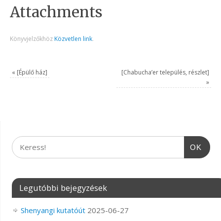
Attachments
Könyvjelzőkhöz
Közvetlen link
.
«
[Épülő ház]
[Chabucha’er település, részlet]
»
OK
Legutóbbi bejegyzések
Shenyangi kutatóút
2025-06-27