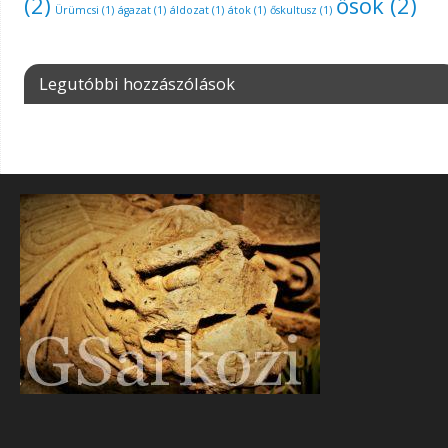
(2)
ősök
(2)
Ürümcsi
(1)
ágazat
(1)
áldozat
(1)
átok
(1)
őskultusz
(1)
Legutóbbi hozzászólások