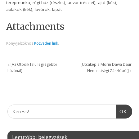
terepmunka, régi ház (részlet), udvar (részlet), ajtó (kék),
ablakok (kék), lavórok, lapát
Attachments
Könyvjelzőkhöz
Közvetlen link
.
«
[Az Ötödik falu legrégebbi
[Utcakép a Morin Dawa Daur
házánál]
Nemzetiségi Zászlóból]
»
OK
Legutóbbi bejegyzések