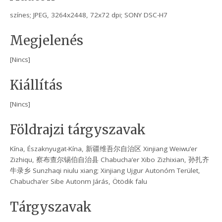
színes; JPEG, 3264x2448, 72x72 dpi; SONY DSC-H7
Megjelenés
[Nincs]
Kiállítás
[Nincs]
Földrajzi tárgyszavak
Kína, Északnyugat-Kína, 新疆维吾尔自治区 Xinjiang Weiwu’er
Zizhiqu, 察布查尔锡伯自治县 Chabucha’er Xibo Zizhixian, 孙扎齐
牛录乡 Sunzhaqi niulu xiang; Xinjiang Ujgur Autonóm Terület,
Chabucha’er Sibe Autonm Járás, Ötödik falu
Tárgyszavak