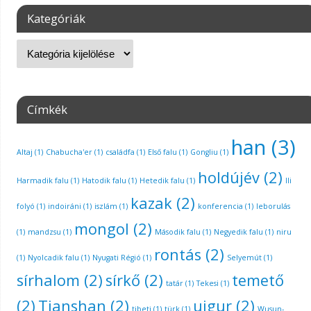
Kategóriák
Címkék
han
(3)
Altaj
(1)
Chabucha'er
(1)
családfa
(1)
Első falu
(1)
Gongliu
(1)
holdújév
(2)
Harmadik falu
(1)
Hatodik falu
(1)
Hetedik falu
(1)
Ili
kazak
(2)
folyó
(1)
indoiráni
(1)
iszlám
(1)
konferencia
(1)
leborulás
mongol
(2)
(1)
mandzsu
(1)
Második falu
(1)
Negyedik falu
(1)
niru
rontás
(2)
(1)
Nyolcadik falu
(1)
Nyugati Régió
(1)
Selyemút
(1)
sírhalom
(2)
sírkő
(2)
temető
tatár
(1)
Tekesi
(1)
(2)
Tianshan
(2)
ujgur
(2)
tibeti
(1)
türk
(1)
Wusun-