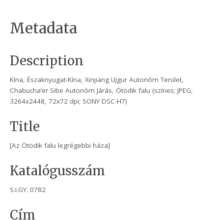
Metadata
Description
Kína, Északnyugat-Kína, Xinjiang Ujgur Autonóm Terület,
Chabucha’er Sibe Autonóm Járás, Ötödik falu (színes; JPEG,
3264x2448, 72x72 dpi; SONY DSC-H7)
Title
[Az Ötödik falu legrégebbi háza]
Katalógusszám
S.I.GY. 0782
Cím