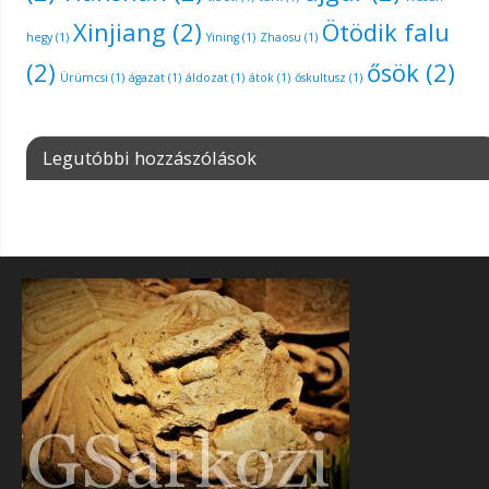
Xinjiang
(2)
Ötödik falu
hegy
(1)
Yining
(1)
Zhaosu
(1)
(2)
ősök
(2)
Ürümcsi
(1)
ágazat
(1)
áldozat
(1)
átok
(1)
őskultusz
(1)
Legutóbbi hozzászólások