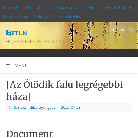
Köszöntő
Bemutatkozás
Kína és a sibék
Hírek, feljegyzések (blog)
Fotóarchívum
Bibliográfia
Adatkezelés
Ejetun
FELJEGYZÉSEK ÉSZAK-KÍNÁRÓL
MENÜ
[Az Ötödik falu legrégebbi
háza]
Írta:
Sárközi Ildikó Gyöngyvér
|
2025-07-23
|
Document