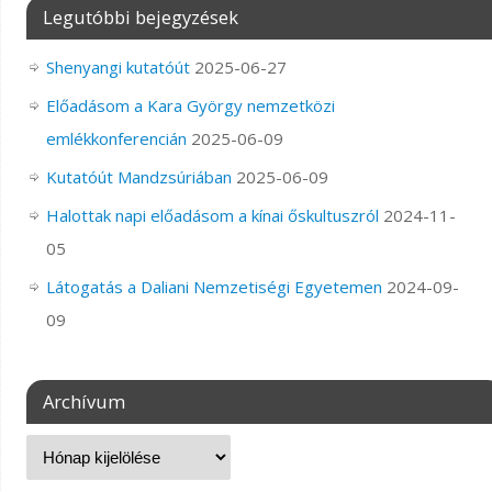
Legutóbbi bejegyzések
Shenyangi kutatóút
2025-06-27
Előadásom a Kara György nemzetközi
emlékkonferencián
2025-06-09
Kutatóút Mandzsúriában
2025-06-09
Halottak napi előadásom a kínai őskultuszról
2024-11-
05
Látogatás a Daliani Nemzetiségi Egyetemen
2024-09-
09
Archívum