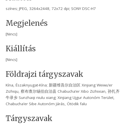
színes; JPEG, 3264x2448, 72x72 dpi; SONY DSC-H7
Megjelenés
[Nincs]
Kiállítás
[Nincs]
Földrajzi tárgyszavak
Kína, Északnyugat-Kína; 新疆维吾尔自治区 Xinjiang Weiwu’er
Zizhiqu, 察布查尔锡伯自治县 Chabucha’er Xibo Zizhixian, 孙扎齐
牛录乡 Sunzhaqi niulu xiang; Xinjiang Ujgur Autonóm Terület,
Chabucha’er Sibe Autonóm Járás, Ötödik falu
Tárgyszavak