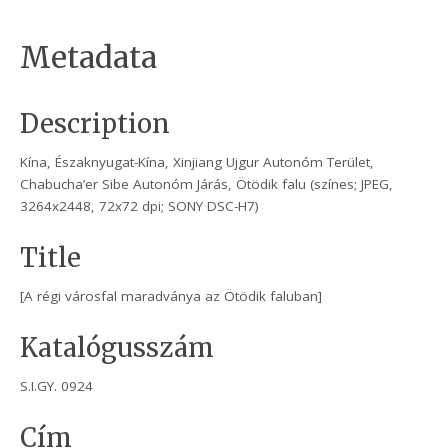
Metadata
Description
Kína, Északnyugat-Kína, Xinjiang Ujgur Autonóm Terület,
Chabucha’er Sibe Autonóm Járás, Ötödik falu (színes; JPEG,
3264x2448, 72x72 dpi; SONY DSC-H7)
Title
[A régi városfal maradványa az Ötödik faluban]
Katalógusszám
S.I.GY. 0924
Cím