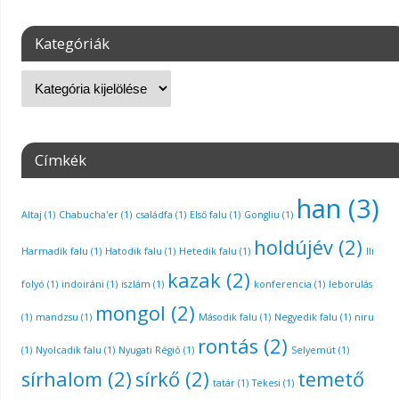
Kategóriák
Címkék
han
(3)
Altaj
(1)
Chabucha'er
(1)
családfa
(1)
Első falu
(1)
Gongliu
(1)
holdújév
(2)
Harmadik falu
(1)
Hatodik falu
(1)
Hetedik falu
(1)
Ili
kazak
(2)
folyó
(1)
indoiráni
(1)
iszlám
(1)
konferencia
(1)
leborulás
mongol
(2)
(1)
mandzsu
(1)
Második falu
(1)
Negyedik falu
(1)
niru
rontás
(2)
(1)
Nyolcadik falu
(1)
Nyugati Régió
(1)
Selyemút
(1)
sírhalom
(2)
sírkő
(2)
temető
tatár
(1)
Tekesi
(1)