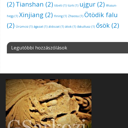
(2)
Tianshan
(2)
ujgur
(2)
tibeti
(1)
türk
(1)
Wusun-
Xinjiang
(2)
Ötödik falu
hegy
(1)
Yining
(1)
Zhaosu
(1)
(2)
ősök
(2)
Ürümcsi
(1)
ágazat
(1)
áldozat
(1)
átok
(1)
őskultusz
(1)
Legutóbbi hozzászólások