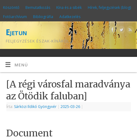
Köszöntő
Bemutatkozás
Kína és a sibék
Hírek, feljegyzések (blog)
Fotóarchívum
Bibliográfia
Adatkezelés
Ejetun
FELJEGYZÉSEK ÉSZAK-KÍNÁRÓL
MENÜ
[A régi városfal maradványa
az Ötödik faluban]
Írta:
Sárközi Ildikó Gyöngyvér
|
2025-03-26
|
Document