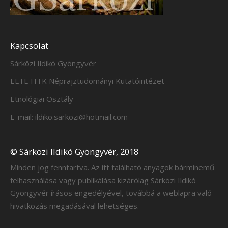
Kapcsolat
Sárközi Ildikó Gyöngyvér
ELTE HTK Néprajztudományi Kutatóintézet
Etnológiai Osztály
E-mail: ildiko.sarkozi@hotmail.com
© Sárközi Ildikó Gyöngyvér, 2018
Minden jog fenntartva. Az itt található anyagok bárminemű
felhasználása vagy publikálása kizárólag Sárközi Ildikó
Gyöngyvér írásos engedélyével, továbbá a weblapra való
hivatkozás megadásával lehetséges.