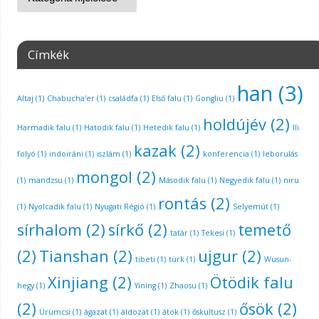
Címkék
han
(3)
Altaj
(1)
Chabucha'er
(1)
családfa
(1)
Első falu
(1)
Gongliu
(1)
holdújév
(2)
Harmadik falu
(1)
Hatodik falu
(1)
Hetedik falu
(1)
Ili
kazak
(2)
folyó
(1)
indoiráni
(1)
iszlám
(1)
konferencia
(1)
leborulás
mongol
(2)
(1)
mandzsu
(1)
Második falu
(1)
Negyedik falu
(1)
niru
rontás
(2)
(1)
Nyolcadik falu
(1)
Nyugati Régió
(1)
Selyemút
(1)
sírhalom
(2)
sírkő
(2)
temető
tatár
(1)
Tekesi
(1)
(2)
Tianshan
(2)
ujgur
(2)
tibeti
(1)
türk
(1)
Wusun-
Xinjiang
(2)
Ötödik falu
hegy
(1)
Yining
(1)
Zhaosu
(1)
(2)
ősök
(2)
Ürümcsi
(1)
ágazat
(1)
áldozat
(1)
átok
(1)
őskultusz
(1)