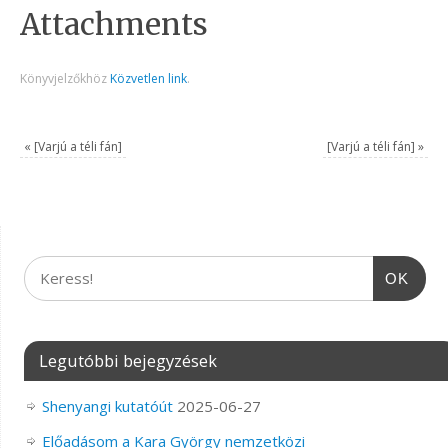
Attachments
Könyvjelzőkhöz
Közvetlen link
.
«
[Varjú a téli fán]
[Varjú a téli fán]
»
OK
Legutóbbi bejegyzések
Shenyangi kutatóút
2025-06-27
Előadásom a Kara György nemzetközi