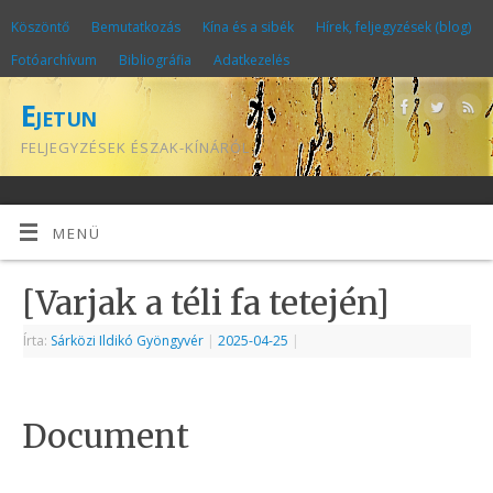
Köszöntő
Bemutatkozás
Kína és a sibék
Hírek, feljegyzések (blog)
Fotóarchívum
Bibliográfia
Adatkezelés
Ejetun
FELJEGYZÉSEK ÉSZAK-KÍNÁRÓL
MENÜ
[Varjak a téli fa tetején]
Írta:
Sárközi Ildikó Gyöngyvér
|
2025-04-25
|
Document