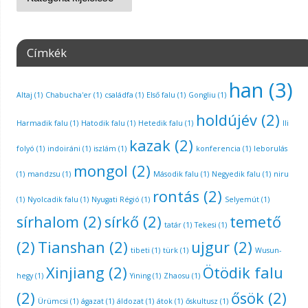
Címkék
han
(3)
Altaj
(1)
Chabucha'er
(1)
családfa
(1)
Első falu
(1)
Gongliu
(1)
holdújév
(2)
Harmadik falu
(1)
Hatodik falu
(1)
Hetedik falu
(1)
Ili
kazak
(2)
folyó
(1)
indoiráni
(1)
iszlám
(1)
konferencia
(1)
leborulás
mongol
(2)
(1)
mandzsu
(1)
Második falu
(1)
Negyedik falu
(1)
niru
rontás
(2)
(1)
Nyolcadik falu
(1)
Nyugati Régió
(1)
Selyemút
(1)
sírhalom
(2)
sírkő
(2)
temető
tatár
(1)
Tekesi
(1)
(2)
Tianshan
(2)
ujgur
(2)
tibeti
(1)
türk
(1)
Wusun-
Xinjiang
(2)
Ötödik falu
hegy
(1)
Yining
(1)
Zhaosu
(1)
(2)
ősök
(2)
Ürümcsi
(1)
ágazat
(1)
áldozat
(1)
átok
(1)
őskultusz
(1)