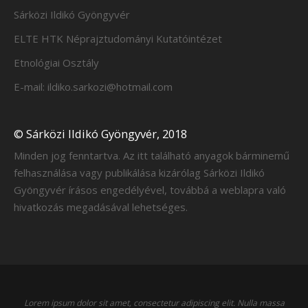
Sárközi Ildikó Gyöngyvér
ELTE HTK Néprajztudományi Kutatóintézet
Etnológiai Osztály
E-mail: ildiko.sarkozi@hotmail.com
© Sárközi Ildikó Gyöngyvér, 2018
Minden jog fenntartva. Az itt található anyagok bárminemű
felhasználása vagy publikálása kizárólag Sárközi Ildikó
Gyöngyvér írásos engedélyével, továbbá a weblapra való
hivatkozás megadásával lehetséges.
Lorem ipsum dolor sit amet, consectetur adipiscing elit. Nulla massa