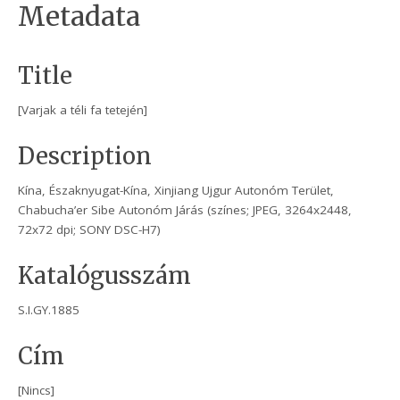
Metadata
Title
[Varjak a téli fa tetején]
Description
Kína, Északnyugat-Kína, Xinjiang Ujgur Autonóm Terület,
Chabucha’er Sibe Autonóm Járás (színes; JPEG, 3264x2448,
72x72 dpi; SONY DSC-H7)
Katalógusszám
S.I.GY.1885
Cím
[Nincs]