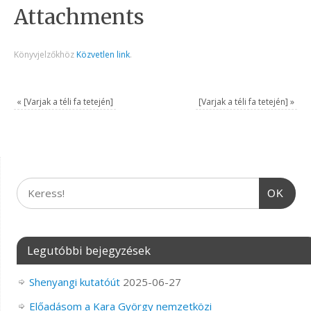
Attachments
Könyvjelzőkhöz
Közvetlen link
.
«
[Varjak a téli fa tetején]
[Varjak a téli fa tetején]
»
OK
Legutóbbi bejegyzések
Shenyangi kutatóút
2025-06-27
Előadásom a Kara György nemzetközi