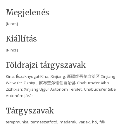
Megjelenés
[Nincs]
Kiállítás
[Nincs]
Földrajzi tárgyszavak
Kína, Északnyugat-Kína, Xinjiang; 新疆维吾尔自治区 Xinjiang
Weiwu’er Zizhiqu, 察布查尔锡伯自治县 Chabucha’er Xibo
Zizhixian; Xinjiang Ujgur Autonóm Terület, Chabucha’er Sibe
Autonóm Járás
Tárgyszavak
terepmunka, természetfotó, madarak, varjak, hó, fák