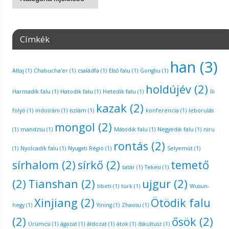
Címkék
han
(3)
Altaj
(1)
Chabucha'er
(1)
családfa
(1)
Első falu
(1)
Gongliu
(1)
holdújév
(2)
Harmadik falu
(1)
Hatodik falu
(1)
Hetedik falu
(1)
Ili
kazak
(2)
folyó
(1)
indoiráni
(1)
iszlám
(1)
konferencia
(1)
leborulás
mongol
(2)
(1)
mandzsu
(1)
Második falu
(1)
Negyedik falu
(1)
niru
rontás
(2)
(1)
Nyolcadik falu
(1)
Nyugati Régió
(1)
Selyemút
(1)
sírhalom
(2)
sírkő
(2)
temető
tatár
(1)
Tekesi
(1)
(2)
Tianshan
(2)
ujgur
(2)
tibeti
(1)
türk
(1)
Wusun-
Xinjiang
(2)
Ötödik falu
hegy
(1)
Yining
(1)
Zhaosu
(1)
(2)
ősök
(2)
Ürümcsi
(1)
ágazat
(1)
áldozat
(1)
átok
(1)
őskultusz
(1)