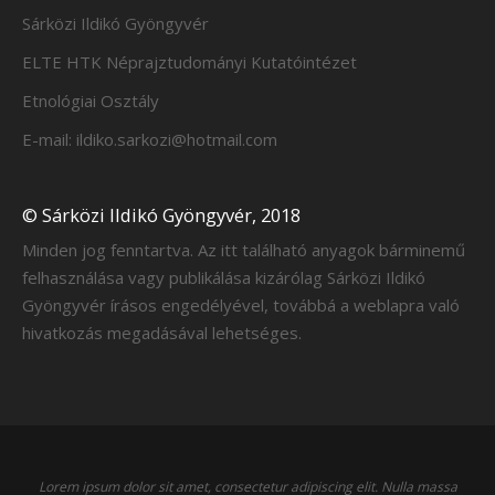
Sárközi Ildikó Gyöngyvér
ELTE HTK Néprajztudományi Kutatóintézet
Etnológiai Osztály
E-mail: ildiko.sarkozi@hotmail.com
© Sárközi Ildikó Gyöngyvér, 2018
Minden jog fenntartva. Az itt található anyagok bárminemű
felhasználása vagy publikálása kizárólag Sárközi Ildikó
Gyöngyvér írásos engedélyével, továbbá a weblapra való
hivatkozás megadásával lehetséges.
Lorem ipsum dolor sit amet, consectetur adipiscing elit. Nulla massa