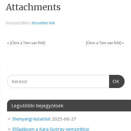
Attachments
Könyvjelzőkhöz
Közvetlen link
.
«
[Úton a Tien-san felé]
[Úton a Tien-san felé]
»
OK
Legutóbbi bejegyzések
Shenyangi kutatóút
2025-06-27
Előadásom a Kara György nemzetközi