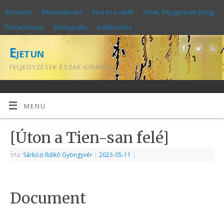
Köszöntő
Bemutatkozás
Kína és a sibék
Hírek, feljegyzések (blog)
Fotóarchívum
Bibliográfia
Adatkezelés
Ejetun
FELJEGYZÉSEK ÉSZAK-KÍNÁRÓL
MENÜ
[Úton a Tien-san felé]
Írta:
Sárközi Ildikó Gyöngyvér
|
2023-05-11
|
Document