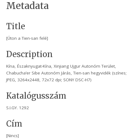
Metadata
Title
[Úton a Tien-san felé]
Description
Kína, Északnyugat-Kína, Xinjiang Ujgur Autonóm Terület,
Chabucha’er Sibe Autonóm Járás, Tien-san hegyvidék (színes;
JPEG, 3264x2448, 72x72 dpi; SONY DSC-H7)
Katalógusszám
S.I.GY. 1292
Cím
[Nincs]