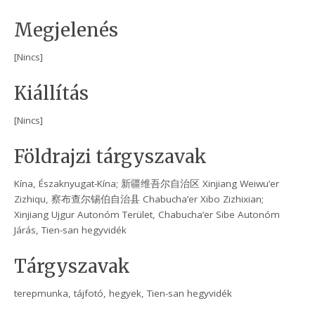
Megjelenés
[Nincs]
Kiállítás
[Nincs]
Földrajzi tárgyszavak
Kína, Északnyugat-Kína; 新疆维吾尔自治区 Xinjiang Weiwu’er
Zizhiqu, 察布查尔锡伯自治县 Chabucha’er Xibo Zizhixian;
Xinjiang Ujgur Autonóm Terület, Chabucha’er Sibe Autonóm
Járás, Tien-san hegyvidék
Tárgyszavak
terepmunka, tájfotó, hegyek, Tien-san hegyvidék