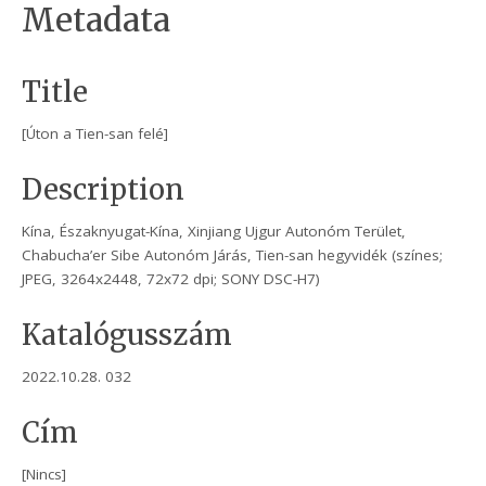
Metadata
Title
[Úton a Tien-san felé]
Description
Kína, Északnyugat-Kína, Xinjiang Ujgur Autonóm Terület,
Chabucha’er Sibe Autonóm Járás, Tien-san hegyvidék (színes;
JPEG, 3264x2448, 72x72 dpi; SONY DSC-H7)
Katalógusszám
2022.10.28. 032
Cím
[Nincs]