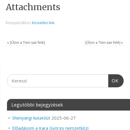
Attachments
Könyvjelzőkhöz
Közvetlen link
.
«
[Úton a Tien-san felé]
[Úton a Tien-san felé]
»
OK
Legutóbbi bejegyzések
Shenyangi kutatóút
2025-06-27
Előadásom a Kara György nemzetközi