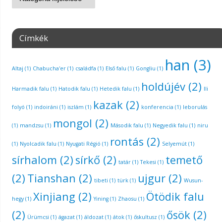
Címkék
han
(3)
Altaj
(1)
Chabucha'er
(1)
családfa
(1)
Első falu
(1)
Gongliu
(1)
holdújév
(2)
Harmadik falu
(1)
Hatodik falu
(1)
Hetedik falu
(1)
Ili
kazak
(2)
folyó
(1)
indoiráni
(1)
iszlám
(1)
konferencia
(1)
leborulás
mongol
(2)
(1)
mandzsu
(1)
Második falu
(1)
Negyedik falu
(1)
niru
rontás
(2)
(1)
Nyolcadik falu
(1)
Nyugati Régió
(1)
Selyemút
(1)
sírhalom
(2)
sírkő
(2)
temető
tatár
(1)
Tekesi
(1)
(2)
Tianshan
(2)
ujgur
(2)
tibeti
(1)
türk
(1)
Wusun-
Xinjiang
(2)
Ötödik falu
hegy
(1)
Yining
(1)
Zhaosu
(1)
(2)
ősök
(2)
Ürümcsi
(1)
ágazat
(1)
áldozat
(1)
átok
(1)
őskultusz
(1)