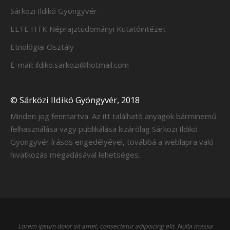
Sárközi Ildikó Gyöngyvér
ELTE HTK Néprajztudományi Kutatóintézet
Etnológiai Osztály
E-mail: ildiko.sarkozi@hotmail.com
© Sárközi Ildikó Gyöngyvér, 2018
Minden jog fenntartva. Az itt található anyagok bárminemű
felhasználása vagy publikálása kizárólag Sárközi Ildikó
Gyöngyvér írásos engedélyével, továbbá a weblapra való
hivatkozás megadásával lehetséges.
Lorem ipsum dolor sit amet, consectetur adipiscing elit. Nulla massa