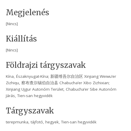
Megjelenés
[Nincs]
Kiállítás
[Nincs]
Földrajzi tárgyszavak
Kína, Északnyugat-Kína; 新疆维吾尔自治区 Xinjiang Weiwu’er
Zizhiqu, 察布查尔锡伯自治县 Chabucha’er Xibo Zizhixian;
Xinjiang Ujgur Autonóm Terület, Chabucha’er Sibe Autonóm
Járás, Tien-san hegyvidék
Tárgyszavak
terepmunka, tájfotó, hegyek, Tien-san hegyvidék