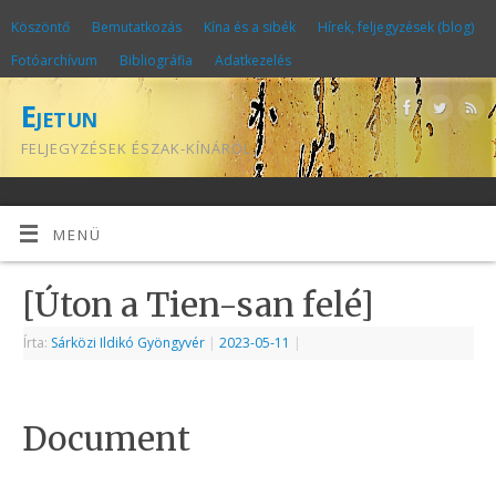
Köszöntő
Bemutatkozás
Kína és a sibék
Hírek, feljegyzések (blog)
Fotóarchívum
Bibliográfia
Adatkezelés
Ejetun
FELJEGYZÉSEK ÉSZAK-KÍNÁRÓL
MENÜ
[Úton a Tien-san felé]
Írta:
Sárközi Ildikó Gyöngyvér
|
2023-05-11
|
Document